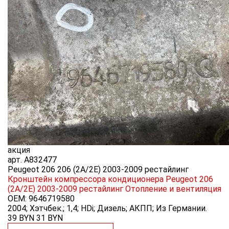
акция
арт.
A832477
Peugeot 206 206 (2A/2E) 2003-2009 рестайлинг
Кронштейн компрессора кондиционера Peugeot 206
(2A/2E) 2003-2009 рестайлинг
Отопление и вентиляция
OEM:
9646719580
2004; Хэтчбек.; 1,4; HDi; Дизель; АКПП; Из Германии.
39 BYN
31
BYN