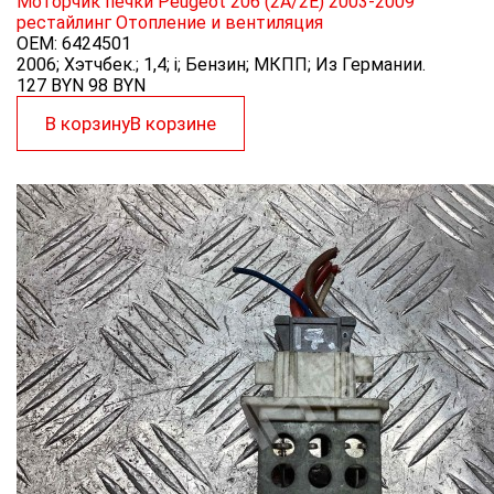
Моторчик печки Peugeot 206 (2A/2E) 2003-2009
рестайлинг
Отопление и вентиляция
OEM:
6424501
2006; Хэтчбек.; 1,4; i; Бензин; МКПП; Из Германии.
127 BYN
98
BYN
В корзину
В корзине