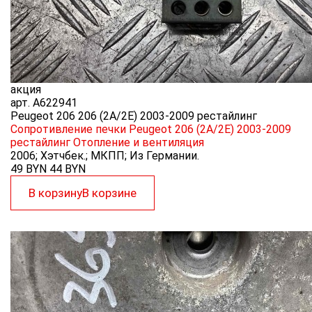
акция
арт.
A622941
Peugeot 206 206 (2A/2E) 2003-2009 рестайлинг
Сопротивление печки Peugeot 206 (2A/2E) 2003-2009
рестайлинг
Отопление и вентиляция
2006; Хэтчбек.; МКПП; Из Германии.
49 BYN
44
BYN
В корзину
В корзине