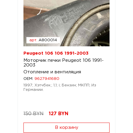
арт.
A800014
Peugeot 106 106 1991-2003
Моторчик печки Peugeot 106 1991-
2003
Отопление и вентиляция
OEM:
9627941680
1997; Хэтчбек.; 1,1; i; Бензин; МКПП; Из
Германии.
150 BYN
127
BYN
В корзину