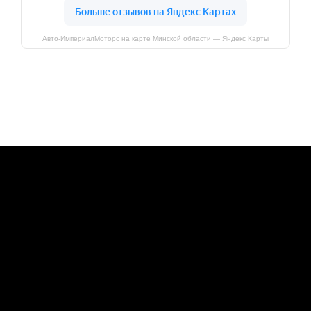
Авто-ИмпериалМоторс на карте Минской области — Яндекс Карты