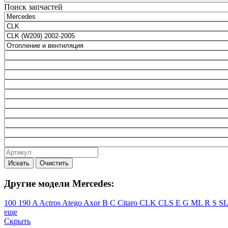
Поиск запчастей
Искать
Очистить
Другие модели Mercedes:
100
190
A
Actros
Atego
Axor
B
C
Citaro
CLK
CLS
E
G
ML
R
S
S
еще
Скрыть