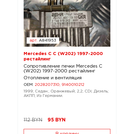
арт.
A841953
Mercedes C C (W202) 1997-2000
рестайлинг
Сопротивление печки Mercedes C
(W202) 1997-2000 рестайлинг
Отопление и вентиляция
OEM:
2028207310, 9140010212
1999; Седан.; Оранжевый; 2,2; CDi; Дизель;
АКПП; Из Германии.
112 BYN
95
BYN
В корзину