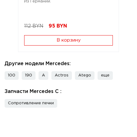
Из Германии.
112 BYN
95
BYN
В корзину
Другие модели Mercedes:
100
190
A
Actros
Atego
еще
Запчасти Mercedes C :
Сопротивление печки