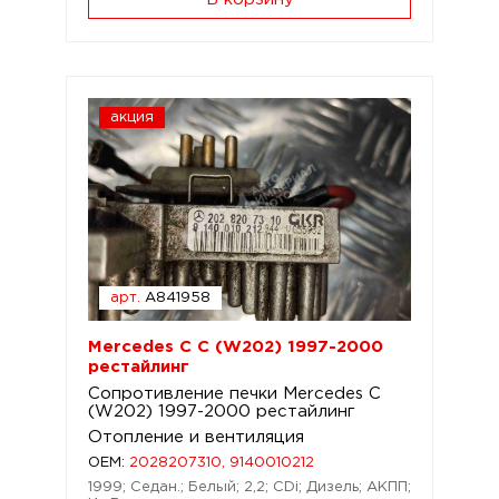
акция
арт.
A841958
Mercedes C C (W202) 1997-2000
рестайлинг
Сопротивление печки Mercedes C
(W202) 1997-2000 рестайлинг
Отопление и вентиляция
OEM:
2028207310, 9140010212
1999; Седан.; Белый; 2,2; CDi; Дизель; АКПП;