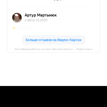
Авто-ИмпериалМоторс на карте Минской области — Яндекс Карты