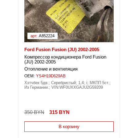
арт.
A852224
Ford Fusion Fusion (JU) 2002-2005
Компрессор кондиционера Ford Fusion
(JU) 2002-2005
Отопление и вентиляция
OEM:
YS4H19D629AB
Хэтчбек 5дв.; Серебристый; 1,4; i; МКПП 5ст.;
Из Германии.; VIN:WF0UXXGAJU2G59209
350 BYN
315
BYN
В корзину