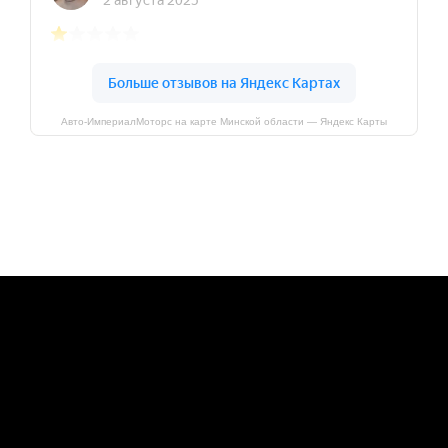
Авто-ИмпериалМоторс на карте Минской области — Яндекс Карты