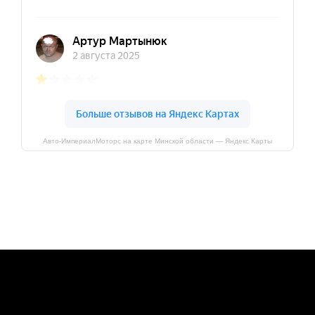
Авто-ИмпериалМоторс на карте Минской области — Яндекс Карты