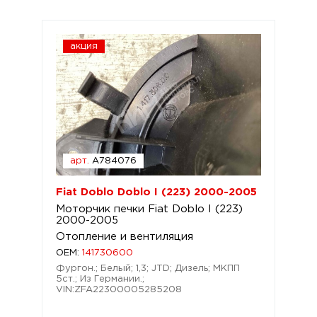
акция
арт.
A784076
Fiat Doblo Doblo I (223) 2000-2005
Моторчик печки Fiat Doblo I (223)
2000-2005
Отопление и вентиляция
OEM:
141730600
Фургон.; Белый; 1,3; JTD; Дизель; МКПП
5ст.; Из Германии.;
VIN:ZFA22300005285208