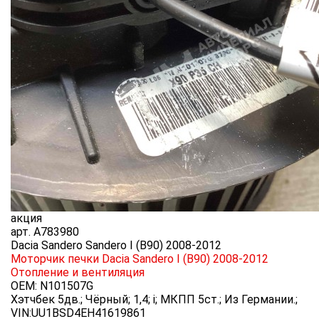
акция
арт.
A783980
Dacia Sandero Sandero I (B90) 2008-2012
Моторчик печки Dacia Sandero I (B90) 2008-2012
Отопление и вентиляция
OEM:
N101507G
Хэтчбек 5дв.; Чёрный; 1,4; i; МКПП 5ст.; Из Германии.;
VIN:UU1BSD4EH41619861