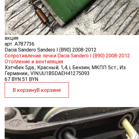
акция
арт.
A787736
Dacia Sandero Sandero I (B90) 2008-2012
Сопротивление печки Dacia Sandero I (B90) 2008-2012
Отопление и вентиляция
Хэтчбек 5дв.; Красный; 1,4; i; Бензин; МКПП 5ст.; Из
Германии.; VIN:UU1BSDAEH41275093
67 BYN
51
BYN
В корзину
В корзине