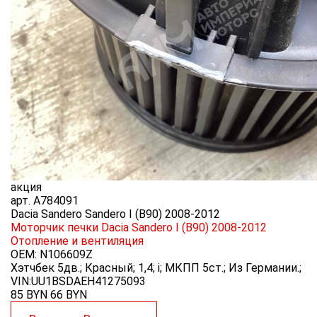
акция
арт.
A784091
Dacia Sandero Sandero I (B90) 2008-2012
Моторчик печки Dacia Sandero I (B90) 2008-2012
Отопление и вентиляция
OEM:
N106609Z
Хэтчбек 5дв.; Красный; 1,4; i; МКПП 5ст.; Из Германии.;
VIN:UU1BSDAEH41275093
85 BYN
66
BYN