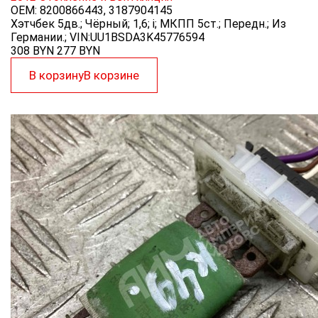
OEM:
8200866443, 3187904145
Хэтчбек 5дв.; Чёрный; 1,6; i; МКПП 5ст.; Передн.; Из
Германии.; VIN:UU1BSDA3K45776594
308 BYN
277
BYN
В корзину
В корзине