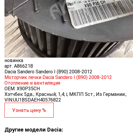
новинка
арт.
A866218
Dacia Sandero Sandero I (B90) 2008-2012
Моторчик печки Dacia Sandero I (B90) 2008-2012
Отопление и вентиляция
OEM:
X90P35CH
Хэтчбек 5дв.; Красный; 1,4; i; МКПП 5ст.; Из Германии.;
VIN:UU1BSDAEH40576822
Узнать цену %
Другие модели Dacia: