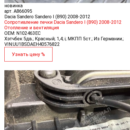
новинка
арт.
A866095
Dacia Sandero Sandero I (B90) 2008-2012
Сопротивление печки Dacia Sandero I (B90) 2008-2012
Отопление и вентиляция
OEM:
N102463EC
Хэтчбек 5дв.; Красный; 1,4; i; МКПП 5ст.; Из Германии.;
VIN:UU1BSDAEH40576822
Узнать цену %