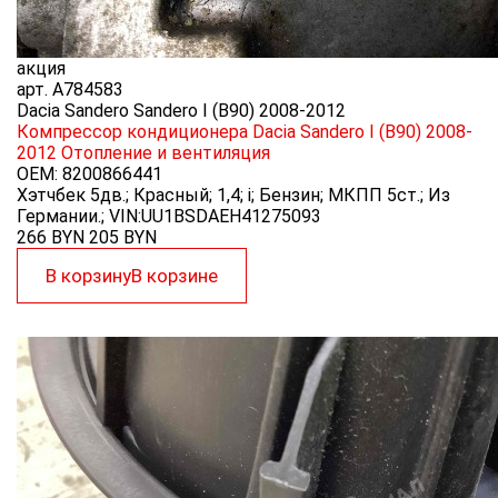
акция
арт.
A784583
Dacia Sandero Sandero I (B90) 2008-2012
Компрессор кондиционера Dacia Sandero I (B90) 2008-
2012
Отопление и вентиляция
OEM:
8200866441
Хэтчбек 5дв.; Красный; 1,4; i; Бензин; МКПП 5ст.; Из
Германии.; VIN:UU1BSDAEH41275093
266 BYN
205
BYN
В корзину
В корзине