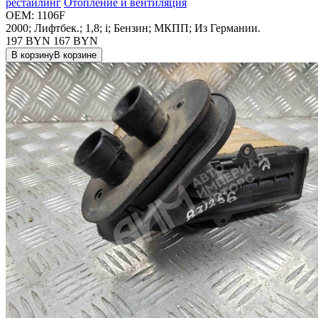
рестайлинг
Отопление и вентиляция
OEM:
1106F
2000; Лифтбек.; 1,8; i; Бензин; МКПП; Из Германии.
197 BYN
167
BYN
В корзину
В корзине