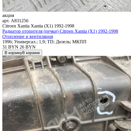
акция
арт.
A831256
Citroen Xantia Xantia (X1) 1992-1998
Радиатор отопителя (печки) Citroen Xantia (X1) 1992-1998
Отопление и вентиляция
1996; Универсал.; 1,9; TD; Дизель; МКПП
31 BYN
26
BYN
В корзину
В корзине