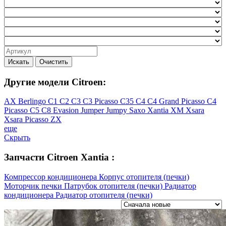
Искать
Очистить
Другие модели Citroen:
AX
Berlingo
C1
C2
C3
C3 Picasso
C35
C4
C4 Grand Picasso
C4
Picasso
C5
C8
Evasion
Jumper
Jumpy
Saxo
Xantia
XM
Xsara
Xsara Picasso
ZX
еще
Скрыть
Запчасти Citroen Xantia :
Компрессор кондиционера
Корпус отопителя (печки)
Моторчик печки
Патрубок отопителя (печки)
Радиатор
кондиционера
Радиатор отопителя (печки)