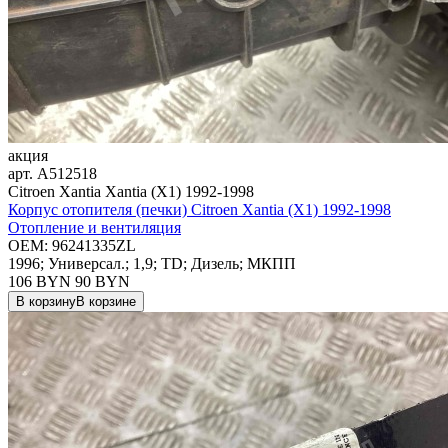
акция
арт.
A512518
Citroen Xantia Xantia (X1) 1992-1998
Корпус отопителя (печки) Citroen Xantia (X1) 1992-1998
Отопление и вентиляция
OEM:
96241335ZL
1996; Универсал.; 1,9; TD; Дизель; МКПП
106 BYN
90
BYN
В корзину
В корзине