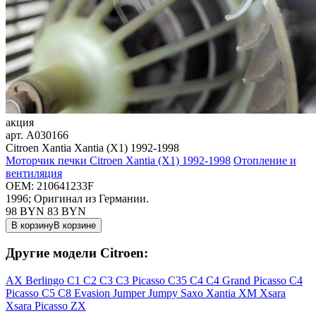
акция
арт.
A030166
Citroen Xantia Xantia (X1) 1992-1998
Моторчик печки Citroen Xantia (X1) 1992-1998
Отопление и
вентиляция
OEM:
210641233F
1996; Оригинал из Германии.
98 BYN
83
BYN
В корзину
В корзине
Другие модели Citroen:
AX
Berlingo
C1
C2
C3
C3 Picasso
C35
C4
C4 Grand Picasso
C4
Picasso
C5
C8
Evasion
Jumper
Jumpy
Saxo
Xantia
XM
Xsara
Xsara Picasso
ZX