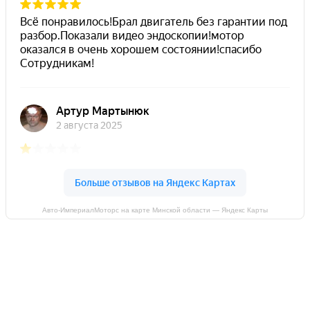
Авто-ИмпериалМоторс на карте Минской области — Яндекс Карты