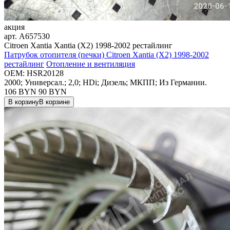
акция
арт.
A657530
Citroen Xantia Xantia (X2) 1998-2002 рестайлинг
Патрубок отопителя (печки) Citroen Xantia (X2) 1998-2002
рестайлинг
Отопление и вентиляция
OEM:
HSR20128
2000; Универсал.; 2,0; HDi; Дизель; МКПП; Из Германии.
106 BYN
90
BYN
В корзину
В корзине