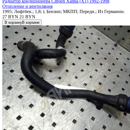
Радиатор кондиционера Citroen Xantia (X1) 1992-1998
Отопление и вентиляция
1995; Лифтбек.; 1,8; i; Бензин; МКПП; Передн.; Из Германии.
27 BYN
21
BYN
В корзину
В корзине