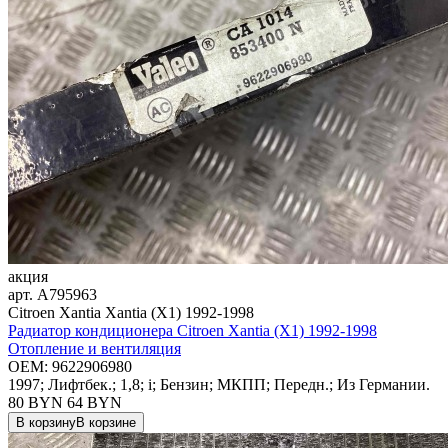
акция
арт.
A795963
Citroen Xantia Xantia (X1) 1992-1998
Радиатор кондиционера Citroen Xantia (X1) 1992-1998
Отопление и вентиляция
OEM:
9622906980
1997; Лифтбек.; 1,8; i; Бензин; МКПП; Передн.; Из Германии.
80 BYN
64
BYN
В корзину
В корзине