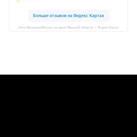
Авто-ИмпериалМоторс на карте Минской области — Яндекс Карты