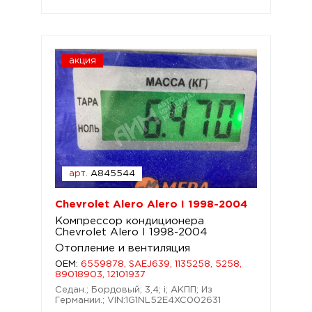
акция
арт.
A845544
Chevrolet Alero Alero I 1998-2004
Компрессор кондиционера
Chevrolet Alero I 1998-2004
Отопление и вентиляция
OEM:
6559878, SAEJ639, 1135258, 5258,
89018903, 12101937
Седан.; Бордовый; 3,4; i; АКПП; Из
Германии.; VIN:1G1NL52E4XC002631