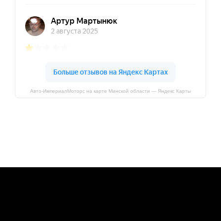
Авто-ИмпериалМоторс на карте Минской области — Яндекс Карты