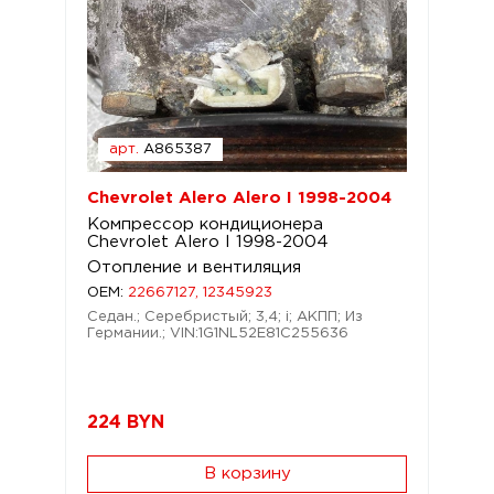
арт.
A865387
Chevrolet Alero Alero I 1998-2004
Компрессор кондиционера
Chevrolet Alero I 1998-2004
Отопление и вентиляция
OEM:
22667127, 12345923
Седан.; Серебристый; 3,4; i; АКПП; Из
Германии.; VIN:1G1NL52E81C255636
224
BYN
В корзину