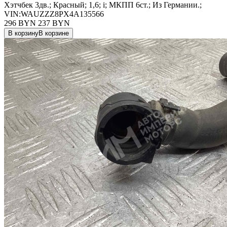
Хэтчбек 3дв.; Красный; 1,6; i; МКПП 6ст.; Из Германии.;
VIN:WAUZZZ8PX4A135566
296 BYN
237
BYN
В корзину
В корзине