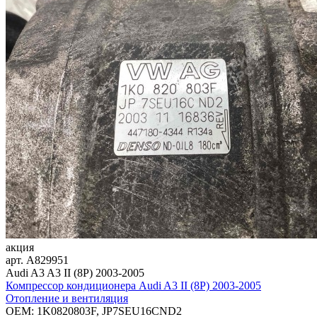
акция
арт.
A829951
Audi A3 A3 II (8P) 2003-2005
Компрессор кондиционера Audi A3 II (8P) 2003-2005
Отопление и вентиляция
OEM:
1K0820803F, JP7SEU16CND2