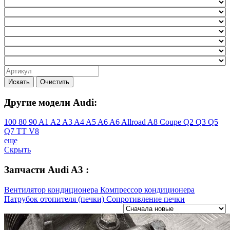
Искать
Очистить
Другие модели Audi:
100
80
90
A1
A2
A3
A4
A5
A6
A6 Allroad
A8
Coupe
Q2
Q3
Q5
Q7
TT
V8
еще
Скрыть
Запчасти Audi A3 :
Вентилятор кондиционера
Компрессор кондиционера
Патрубок отопителя (печки)
Сопротивление печки