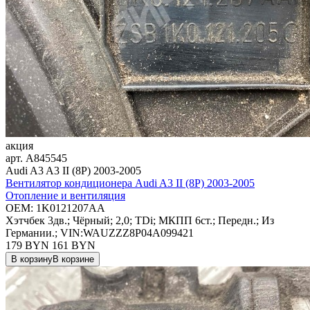
акция
арт.
A845545
Audi A3 A3 II (8P) 2003-2005
Вентилятор кондиционера Audi A3 II (8P) 2003-2005
Отопление и вентиляция
OEM:
1K0121207AA
Хэтчбек 3дв.; Чёрный; 2,0; TDi; МКПП 6ст.; Передн.; Из
Германии.; VIN:WAUZZZ8P04A099421
179 BYN
161
BYN
В корзину
В корзине