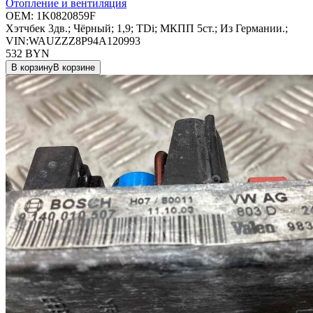
Отопление и вентиляция
OEM:
1K0820859F
Хэтчбек 3дв.; Чёрный; 1,9; TDi; МКПП 5ст.; Из Германии.;
VIN:WAUZZZ8P94A120993
532
BYN
В корзину
В корзине