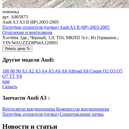
новинка
арт.
A865875
Audi A3 A3 II (8P) 2003-2005
Патрубок отопителя (печки) Audi A3 II (8P) 2003-2005
Отопление и вентиляция
Хэтчбек 3дв.; Чёрный; 1,9; TDi; МКПП 5ст.; Из Германии.;
VIN:WAUZZZ8P94A120993
Узнать цену %
Другие модели Audi:
100
80
90
A1
A2
A3
A4
A5
A6
A6 Allroad
A8
Coupe
Q2
Q3
Q5
Q7
TT
V8
еще
Скрыть
Запчасти Audi A3 :
Вентилятор кондиционера
Компрессор кондиционера
Патрубок отопителя (печки)
Сопротивление печки
Новости
и статьи