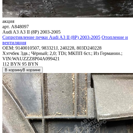
акция
арт.
A848097
Audi A3 A3 II (8P) 2003-2005
Сопротивление печки Audi A3 II (8P) 2003-2005
Отопление и
вентиляция
OEM:
9140010507, 983321J, 240228, 803D240228
Хэтчбек 3дв.; Чёрный; 2,0; TDi; МКПП 6ст.; Из Германии.;
VIN:WAUZZZ8P04A099421
112 BYN
95
BYN
В корзину
В корзине