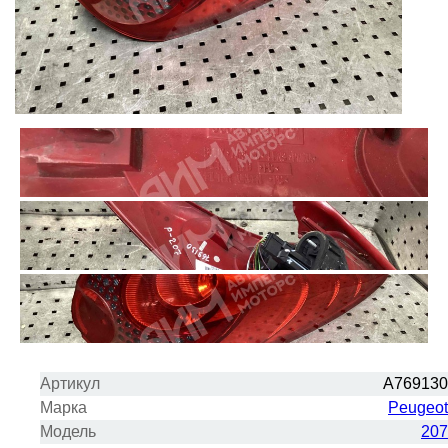
Артикул
A769130
Марка
Peugeot
Модель
207