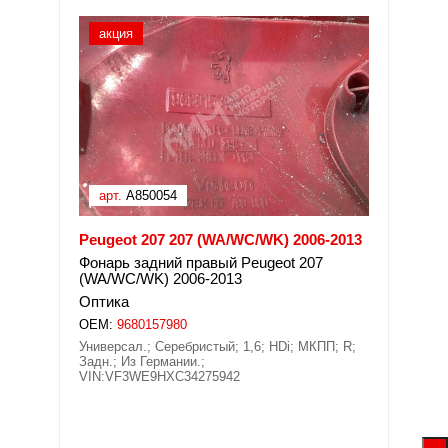
акция
арт.
A850054
Peugeot 207 207 (WA/WC/WK) 2006-2013
Фонарь задний правый Peugeot 207
(WA/WC/WK) 2006-2013
Оптика
OEM:
9680157980
Универсал.; Серебристый; 1,6; HDi; МКПП; R;
Задн.; Из Германии.;
VIN:VF3WE9HXC34275942