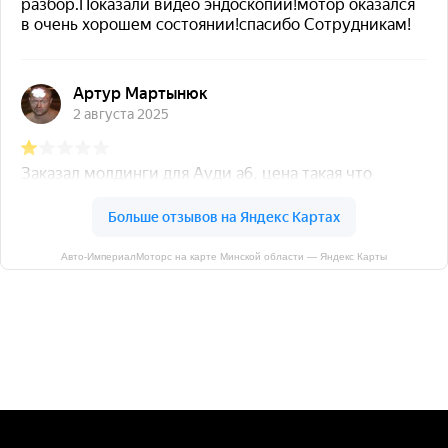
Авто-ИмпериалМоторс на карте Минской области — Яндекс Карты