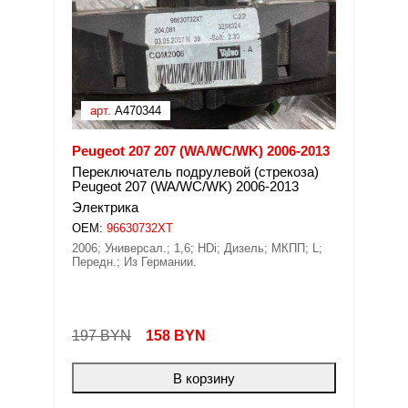
арт.
A470344
Peugeot 207 207 (WA/WC/WK) 2006-2013
Переключатель подрулевой (стрекоза)
Peugeot 207 (WA/WC/WK) 2006-2013
Электрика
OEM:
96630732XT
2006; Универсал.; 1,6; HDi; Дизель; МКПП; L;
Передн.; Из Германии.
197 BYN
158
BYN
В корзину