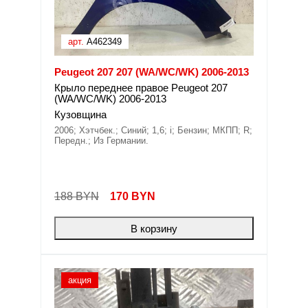
арт.
A462349
Peugeot 207 207 (WA/WC/WK) 2006-2013
Крыло переднее правое Peugeot 207
(WA/WC/WK) 2006-2013
Кузовщина
2006; Хэтчбек.; Синий; 1,6; i; Бензин; МКПП; R;
Передн.; Из Германии.
188 BYN
170
BYN
В корзину
акция