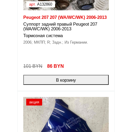
арт.
A132860
Peugeot 207 207 (WA/WC/WK) 2006-2013
Суппорт задний правый Peugeot 207
(WA/WC/WK) 2006-2013
Тормозная система
2006; МКПП; R; Задн.; Из Германии.
101 BYN
86
BYN
В корзину
акция