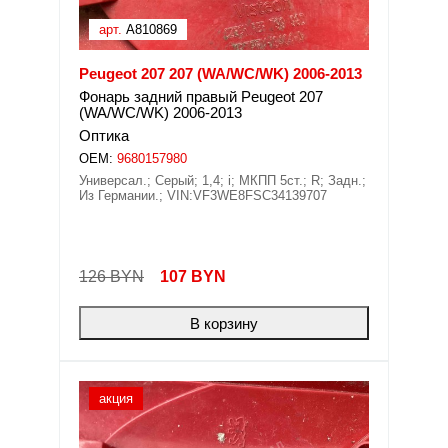
арт.
A810869
Peugeot 207 207 (WA/WC/WK) 2006-2013
Фонарь задний правый Peugeot 207
(WA/WC/WK) 2006-2013
Оптика
OEM:
9680157980
Универсал.; Серый; 1,4; i; МКПП 5ст.; R; Задн.;
Из Германии.; VIN:VF3WE8FSC34139707
126 BYN
107
BYN
В корзину
акция