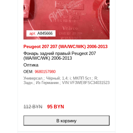
арт.
A845666
Peugeot 207 207 (WA/WC/WK) 2006-2013
Фонарь задний правый Peugeot 207
(WA/WC/WK) 2006-2013
Оптика
OEM:
9680157980
Универсал.; Чёрный; 1,4; i; МКПП 5ст.; R;
Задн.; Из Германии.; VIN:VF3WE8FSC34031523
112 BYN
95
BYN
В корзину