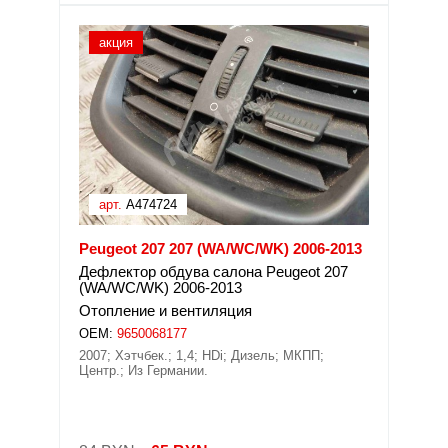
акция
арт.
A474724
Peugeot 207 207 (WA/WC/WK) 2006-2013
Дефлектор обдува салона Peugeot 207
(WA/WC/WK) 2006-2013
Отопление и вентиляция
OEM:
9650068177
2007; Хэтчбек.; 1,4; HDi; Дизель; МКПП;
Центр.; Из Германии.