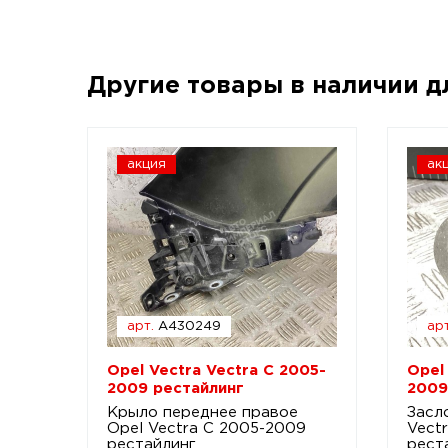
Другие товары в наличии 
акция
ак
арт.
A430249
арт
Opel Vectra Vectra C 2005-
Opel
2009 рестайлинг
2009
Крыло переднее правое
Засл
Opel Vectra C 2005-2009
Vect
рестайлинг
рест