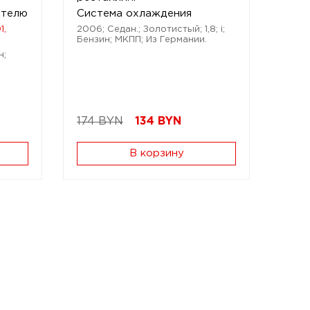
ателю
Система охлаждения
1,
2006; Седан.; Золотистый; 1,8; i;
Бензин; МКПП; Из Германии.
н;
174 BYN
134
BYN
В корзину