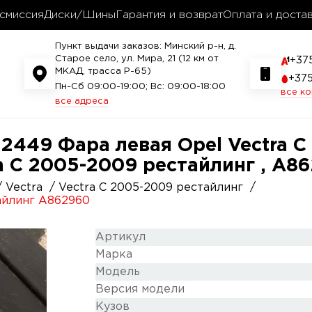
смиссия
Диски/Шины
Гарантия и возврат
Оплата и доста
Пункт выдачи заказов: Минский р-н, д.
Старое село, ул. Мира, 21 (12 км от
+37
МКАД, трасса P-65)
+37
Пн-Сб 09:00-19:00; Вс: 09:00-18:00
все к
все адреса
12449 Фара левая Opel Vectra 
ra C 2005-2009 рестайлинг , A8
Vectra
Vectra C 2005-2009 рестайлинг
айлинг A862960
Артикул
Марка
Модель
Версия модели
Кузов