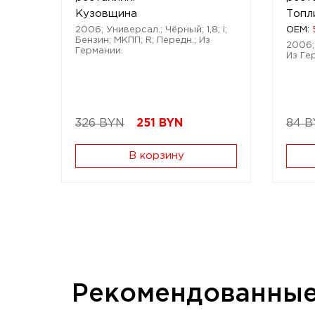
Кузовщина
Топл
2006; Универсал.; Чёрный; 1,8; i;
OEM:
Бензин; МКПП; R; Передн.; Из
2006; 
Германии.
Из Ге
326 BYN
251
BYN
84 
В корзину
Рекомендованны