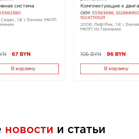
ивная система
Комплектующие к двиг
55562380
OEM:
55563686, 1029689S0
1024770S01
Седан.; 1,8; i; Бензин; МКПП;
рмании.
2006; Лифтбек.; 1,8; i; Бензи
МКПП; Из Германии.
BYN
67
BYN
106 BYN
96
BYN
В корзину
В корзину
е
новости
и статьи