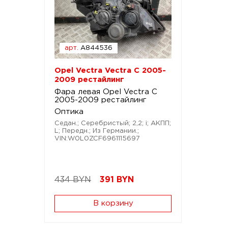
арт.
A844536
Opel Vectra Vectra C 2005-
2009 рестайлинг
Фара левая Opel Vectra C
2005-2009 рестайлинг
Оптика
Седан.; Серебристый; 2,2; i; АКПП;
L; Передн.; Из Германии.;
VIN:W0L0ZCF6961115697
434 BYN
391
BYN
В корзину