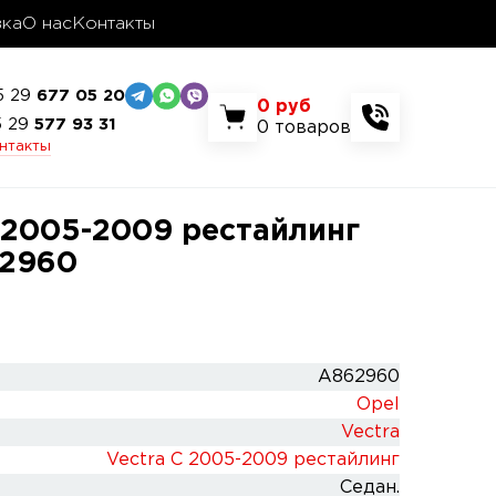
вка
О нас
Контакты
5 29
677 05 20
0
руб
5 29
577 93 31
0
товаров
онтакты
C 2005-2009 рестайлинг
62960
A862960
Opel
Vectra
Vectra C 2005-2009 рестайлинг
Седан.