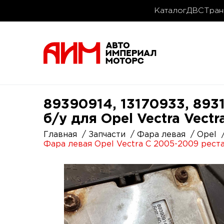
Каталог
ДВС
Тран
89390914, 13170933, 893
б/у для Opel Vectra Vect
Главная
Запчасти
Фара левая
Opel
Фара левая Opel Vectra C 2005-2009 рест