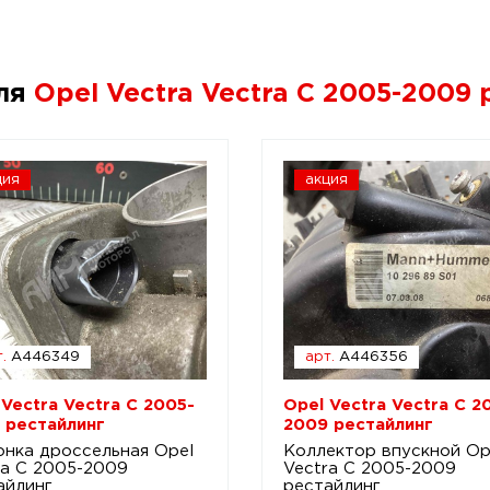
для
Opel Vectra Vectra C 2005-2009
ция
акция
.
A446349
арт.
A446356
 Vectra Vectra C 2005-
Opel Vectra Vectra C 2
 рестайлинг
2009 рестайлинг
онка дроссельная Opel
Коллектор впускной Op
ra C 2005-2009
Vectra C 2005-2009
айлинг
рестайлинг