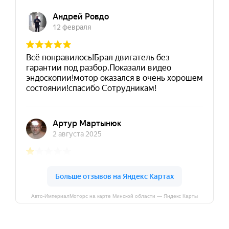
Авто-ИмпериалМоторс на карте Минской области — Яндекс Карты