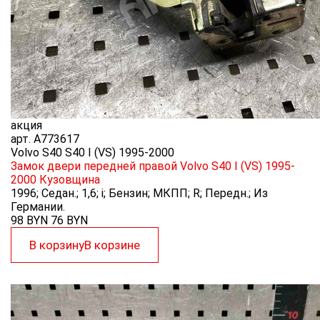
акция
арт.
A773617
Volvo S40 S40 I (VS) 1995-2000
Замок двери передней правой Volvo S40 I (VS) 1995-
2000
Кузовщина
1996; Седан.; 1,6; i; Бензин; МКПП; R; Передн.; Из
Германии.
98 BYN
76
BYN
В корзину
В корзине