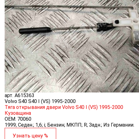
арт.
A615363
Volvo S40 S40 I (VS) 1995-2000
Тяга открывания двери Volvo S40 I (VS) 1995-2000
Кузовщина
OEM:
70060
1999; Седан.; 1,6; i; Бензин; МКПП; R; Задн.; Из Германии.
Узнать цену %