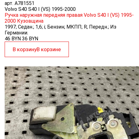
арт.
A781551
Volvo S40 S40 I (VS) 1995-2000
Ручка наружная передняя правая Volvo S40 I (VS) 1995-
2000
Кузовщина
1997; Седан.; 1,6; i; Бензин; МКПП; R; Передн.; Из
Германии.
46 BYN
36
BYN
В корзину
В корзине