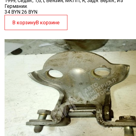
1999; Седан.; 1,6; i; Бензин; МКПП; R; Задн. Верхн.; Из
Германии.
34 BYN
26
BYN
В корзину
В корзине