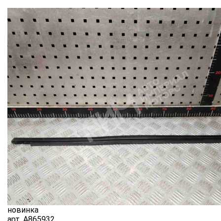
новинка
арт.
A865932