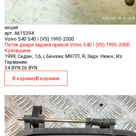
акция
арт.
A615394
Volvo S40 S40 I (VS) 1995-2000
Петля двери задней правой Volvo S40 I (VS) 1995-2000
Кузовщина
1999; Седан.; 1,6; i; Бензин; МКПП; R; Задн. Нижн.; Из
Германии.
34 BYN
26
BYN
В корзину
В корзине