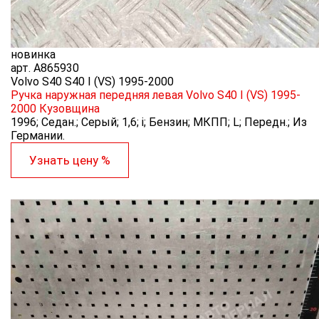
новинка
арт.
A865930
Volvo S40 S40 I (VS) 1995-2000
Ручка наружная передняя левая Volvo S40 I (VS) 1995-
2000
Кузовщина
1996; Седан.; Серый; 1,6; i; Бензин; МКПП; L; Передн.; Из
Германии.
Узнать цену %