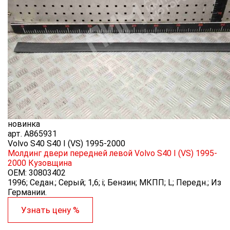
новинка
арт.
A865931
Volvo S40 S40 I (VS) 1995-2000
Молдинг двери передней левой Volvo S40 I (VS) 1995-
2000
Кузовщина
OEM:
30803402
1996; Седан.; Серый; 1,6; i; Бензин; МКПП; L; Передн.; Из
Германии.
Узнать цену %