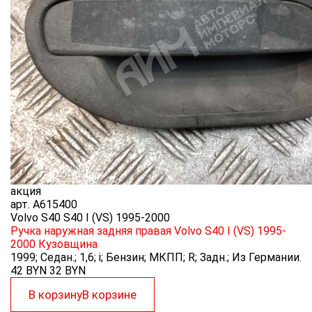
акция
арт.
A615400
Volvo S40 S40 I (VS) 1995-2000
Ручка наружная задняя правая Volvo S40 I (VS) 1995-
2000
Кузовщина
1999; Седан.; 1,6; i; Бензин; МКПП; R; Задн.; Из Германии.
42 BYN
32
BYN
В корзину
В корзине