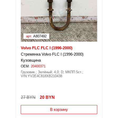
арт.
A807492
Volvo FLC FLC I (1996-2000)
Стремянка Volvo FLC I (1996-2000)
Кузовщина
OEM:
20400371
Грузовик.; Зелёный; 4,0; D; МКПП 5ст.;
VIN:YV2E4C818XB210438
27 BYN
20
BYN
В корзину