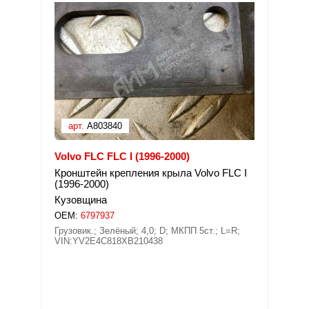
арт.
A803840
Volvo FLC FLC I (1996-2000)
Кронштейн крепления крыла Volvo FLC I
(1996-2000)
Кузовщина
OEM:
6797937
Грузовик.; Зелёный; 4,0; D; МКПП 5ст.; L=R;
VIN:YV2E4C818XB210438