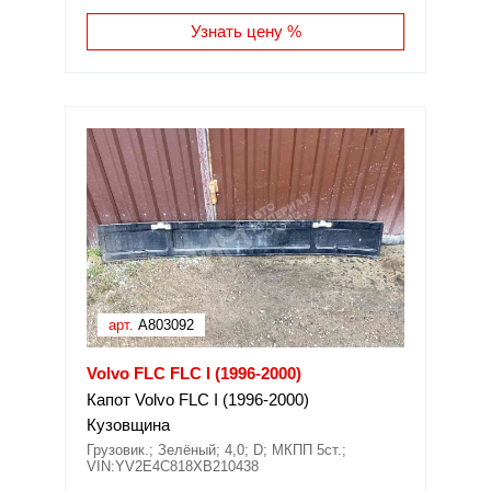
Узнать цену %
арт.
A803092
Volvo FLC FLC I (1996-2000)
Капот Volvo FLC I (1996-2000)
Кузовщина
Грузовик.; Зелёный; 4,0; D; МКПП 5ст.;
VIN:YV2E4C818XB210438