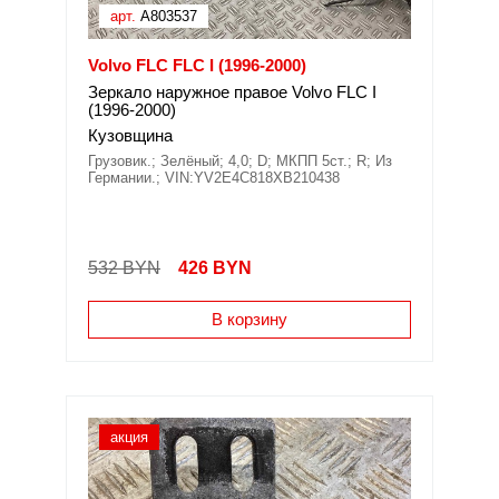
арт.
A803537
Volvo FLC FLC I (1996-2000)
Зеркало наружное правое Volvo FLC I
(1996-2000)
Кузовщина
Грузовик.; Зелёный; 4,0; D; МКПП 5ст.; R; Из
Германии.; VIN:YV2E4C818XB210438
532 BYN
426
BYN
В корзину
акция