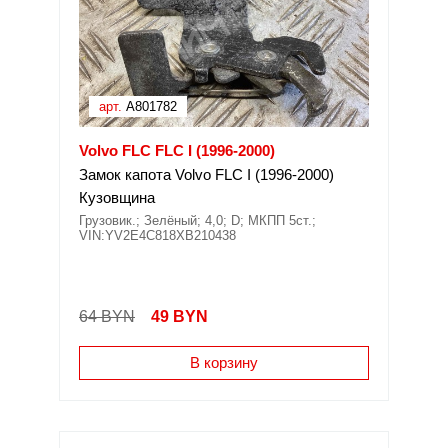
арт.
A801782
Volvo FLC FLC I (1996-2000)
Замок капота Volvo FLC I (1996-2000)
Кузовщина
Грузовик.; Зелёный; 4,0; D; МКПП 5ст.;
VIN:YV2E4C818XB210438
64 BYN
49
BYN
В корзину