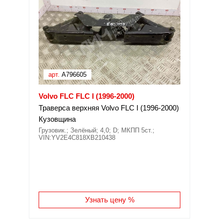
арт.
A796605
Volvo FLC FLC I (1996-2000)
Траверса верхняя Volvo FLC I (1996-2000)
Кузовщина
Грузовик.; Зелёный; 4,0; D; МКПП 5ст.;
VIN:YV2E4C818XB210438
Узнать цену %