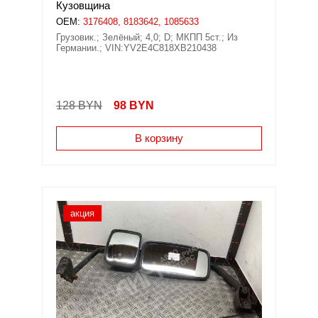
Кузовщина
OEM:
3176408, 8183642, 1085633
Грузовик.; Зелёный; 4,0; D; МКПП 5ст.; Из
Германии.; VIN:YV2E4C818XB210438
128 BYN
98
BYN
В корзину
акция