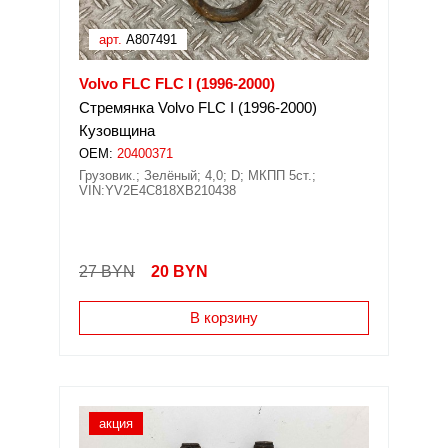
арт.
A807491
Volvo FLC FLC I (1996-2000)
Стремянка Volvo FLC I (1996-2000)
Кузовщина
OEM:
20400371
Грузовик.; Зелёный; 4,0; D; МКПП 5ст.;
VIN:YV2E4C818XB210438
27 BYN
20
BYN
В корзину
акция