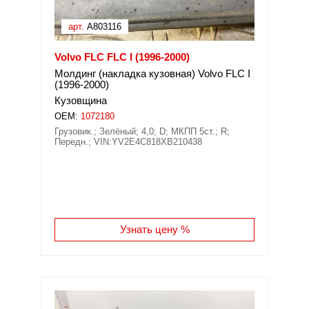
арт.
A803116
Volvo FLC FLC I (1996-2000)
Молдинг (накладка кузовная) Volvo FLC I
(1996-2000)
Кузовщина
OEM:
1072180
Грузовик.; Зелёный; 4,0; D; МКПП 5ст.; R;
Передн.; VIN:YV2E4C818XB210438
Узнать цену %