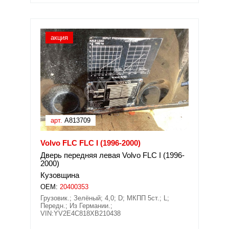
акция
арт.
A813709
Volvo FLC FLC I (1996-2000)
Дверь передняя левая Volvo FLC I (1996-
2000)
Кузовщина
OEM:
20400353
Грузовик.; Зелёный; 4,0; D; МКПП 5ст.; L;
Передн.; Из Германии.;
VIN:YV2E4C818XB210438