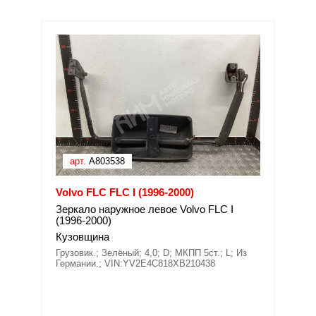
арт.
A803538
Volvo FLC FLC I (1996-2000)
Зеркало наружное левое Volvo FLC I
(1996-2000)
Кузовщина
Грузовик.; Зелёный; 4,0; D; МКПП 5ст.; L; Из
Германии.; VIN:YV2E4C818XB210438