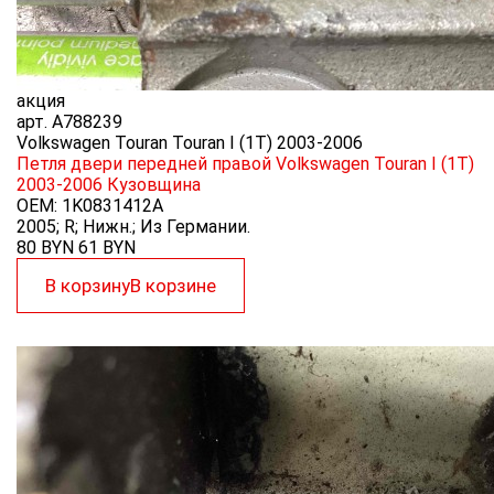
акция
арт.
A788239
Volkswagen Touran Touran I (1T) 2003-2006
Петля двери передней правой Volkswagen Touran I (1T)
2003-2006
Кузовщина
OEM:
1K0831412A
2005; R; Нижн.; Из Германии.
80 BYN
61
BYN
В корзину
В корзине