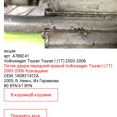
акция
арт.
A788241
Volkswagen Touran Touran I (1T) 2003-2006
Петля двери передней правой Volkswagen Touran I (1T)
2003-2006
Кузовщина
OEM:
1K0831412A
2005; R; Нижн.; Из Германии.
80 BYN
61
BYN
В корзину
В корзине
Показать еще