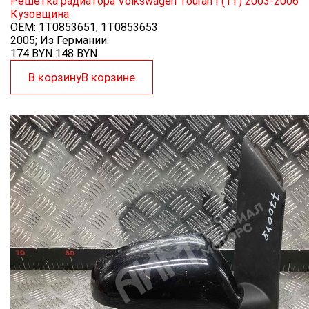
Решетка радиатора Volkswagen Touran I (1T) 2003-2006
Кузовщина
OEM:
1T0853651, 1T0853653
2005; Из Германии.
174 BYN
148
BYN
В корзину
В корзине