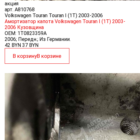
акция
арт.
A810768
Volkswagen Touran Touran I (1T) 2003-2006
Амортизатор капота Volkswagen Touran I (1T) 2003-
2006
Кузовщина
OEM:
1T0823359A
2006; Передн.; Из Германии.
42 BYN
37
BYN
В корзину
В корзине