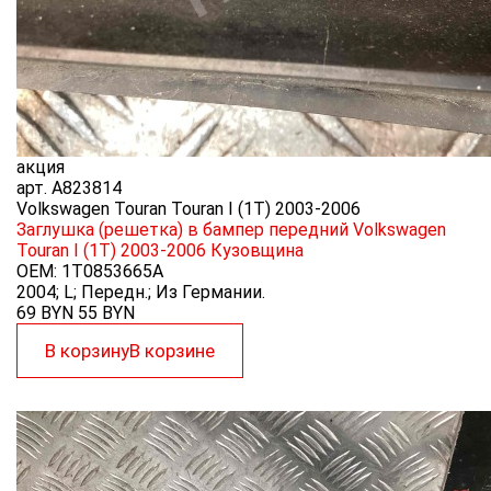
акция
арт.
A823814
Volkswagen Touran Touran I (1T) 2003-2006
Заглушка (решетка) в бампер передний Volkswagen
Touran I (1T) 2003-2006
Кузовщина
OEM:
1T0853665A
2004; L; Передн.; Из Германии.
69 BYN
55
BYN
В корзину
В корзине