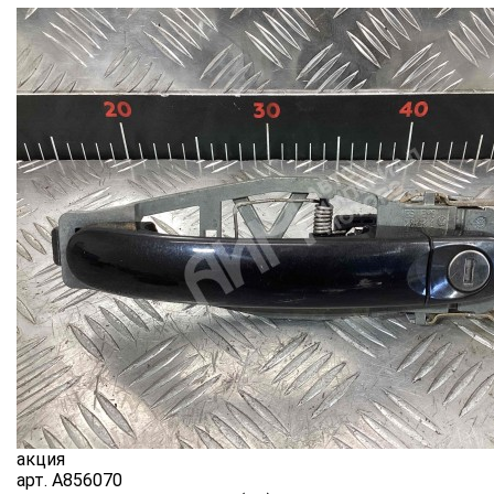
акция
арт.
A856070