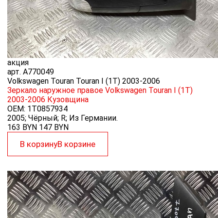
акция
арт.
A770049
Volkswagen Touran Touran I (1T) 2003-2006
Зеркало наружное правое Volkswagen Touran I (1T)
2003-2006
Кузовщина
OEM:
1T0857934
2005; Чёрный; R; Из Германии.
163 BYN
147
BYN
В корзину
В корзине