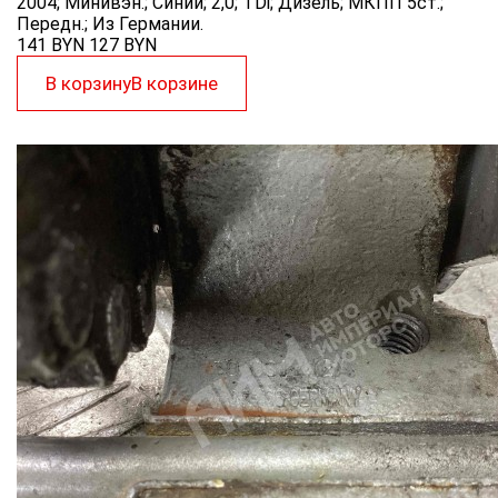
2004; Минивэн.; Синий; 2,0; TDi; Дизель; МКПП 5ст.;
Передн.; Из Германии.
141 BYN
127
BYN
В корзину
В корзине