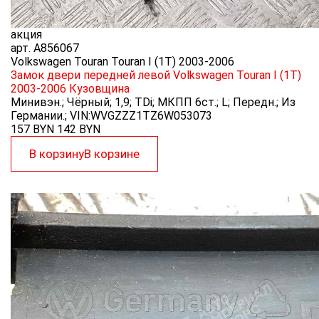
акция
арт.
A856067
Volkswagen Touran Touran I (1T) 2003-2006
Замок двери передней левой Volkswagen Touran I (1T)
2003-2006
Кузовщина
Минивэн.; Чёрный; 1,9; TDi; МКПП 6ст.; L; Передн.; Из
Германии.; VIN:WVGZZZ1TZ6W053073
157 BYN
142
BYN
В корзину
В корзине