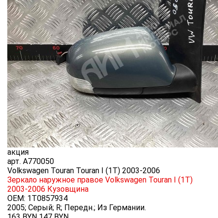
акция
арт.
A770050
Volkswagen Touran Touran I (1T) 2003-2006
Зеркало наружное правое Volkswagen Touran I (1T)
2003-2006
Кузовщина
OEM:
1T0857934
2005; Серый; R; Передн.; Из Германии.
163 BYN
147
BYN