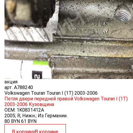
акция
арт.
A788240
Volkswagen Touran Touran I (1T) 2003-2006
Петля двери передней правой Volkswagen Touran I (1T)
2003-2006
Кузовщина
OEM:
1K0831412A
2005; R; Нижн.; Из Германии.
80 BYN
61
BYN
В корзину
В корзине