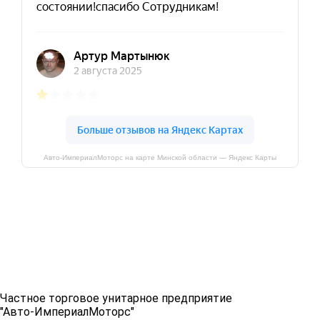
Авто-ИмпериалМоторс на карте Минской области — Яндекс Карты
Частное торговое унитарное предприятие
"Авто-ИмпериалМоторс"