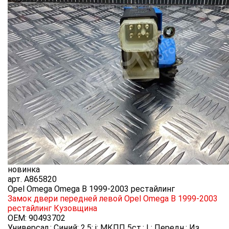
новинка
арт.
A865820
Opel Omega Omega B 1999-2003 рестайлинг
Замок двери передней левой Opel Omega B 1999-2003
рестайлинг
Кузовщина
OEM:
90493702
Универсал.; Синий; 2,5; i; МКПП 5ст.; L; Передн.; Из