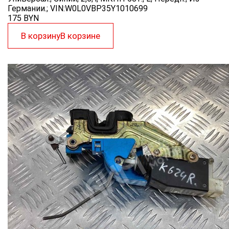
Германии.; VIN:W0L0VBP35Y1010699
175
BYN
В корзину
В корзине