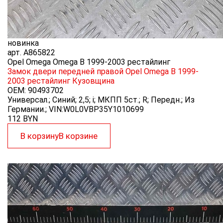
новинка
арт.
A865822
Opel Omega Omega B 1999-2003 рестайлинг
Замок двери передней правой Opel Omega B 1999-
2003 рестайлинг
Кузовщина
OEM:
90493702
Универсал.; Синий; 2,5; i; МКПП 5ст.; R; Передн.; Из
Германии.; VIN:W0L0VBP35Y1010699
112
BYN
В корзину
В корзине