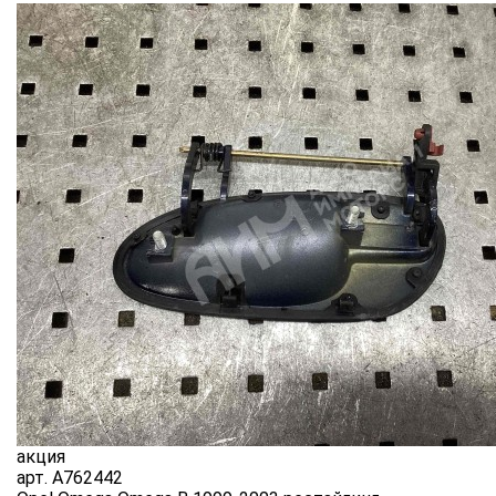
акция
арт.
A762442