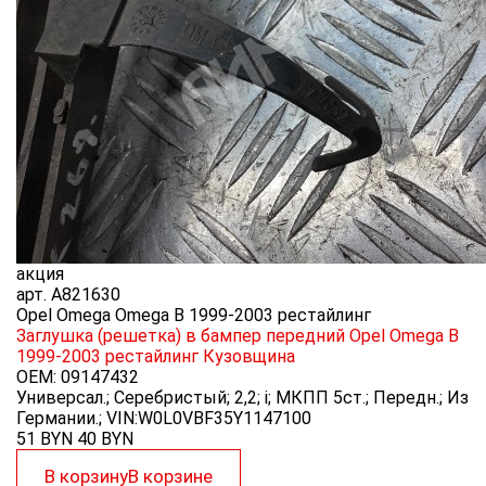
акция
арт.
A821630
Opel Omega Omega B 1999-2003 рестайлинг
Заглушка (решетка) в бампер передний Opel Omega B
1999-2003 рестайлинг
Кузовщина
OEM:
09147432
Универсал.; Серебристый; 2,2; i; МКПП 5ст.; Передн.; Из
Германии.; VIN:W0L0VBF35Y1147100
51 BYN
40
BYN
В корзину
В корзине