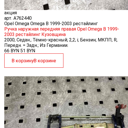
акция
арт.
A762440
Opel Omega Omega B 1999-2003 рестайлинг
Ручка наружная передняя правая Opel Omega B 1999-
2003 рестайлинг
Кузовщина
2000; Седан.; Тёмно-красный; 2,2; i; Бензин; МКПП; R;
Передн. = Задн.; Из Германии.
66 BYN
51
BYN
В корзину
В корзине