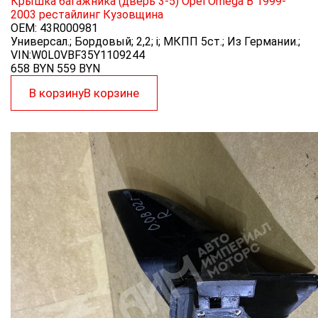
Крышка багажника (дверь 3-5) Opel Omega B 1999-
2003 рестайлинг
Кузовщина
OEM:
43R000981
Универсал.; Бордовый; 2,2; i; МКПП 5ст.; Из Германии.;
VIN:W0L0VBF35Y1109244
658 BYN
559
BYN
В корзину
В корзине