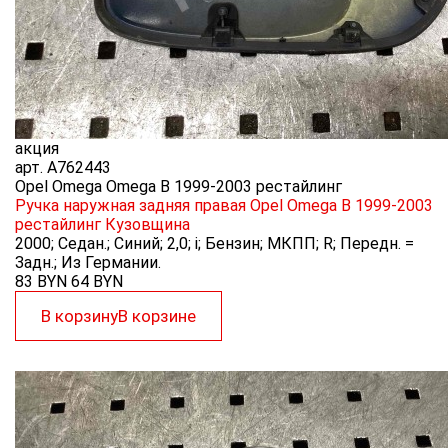
акция
арт.
A762443
Opel Omega Omega B 1999-2003 рестайлинг
Ручка наружная задняя правая Opel Omega B 1999-2003
рестайлинг
Кузовщина
2000; Седан.; Синий; 2,0; i; Бензин; МКПП; R; Передн. =
Задн.; Из Германии.
83 BYN
64
BYN
В корзину
В корзине