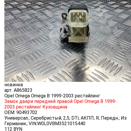
новинка
арт.
A865823
Opel Omega Omega B 1999-2003 рестайлинг
Замок двери передней правой Opel Omega B 1999-
2003 рестайлинг
Кузовщина
OEM:
90493702
Универсал.; Серебристый; 2,5; DTi; АКПП; R; Передн.; Из
Германии.; VIN:W0L0VBM3521015440
112
BYN