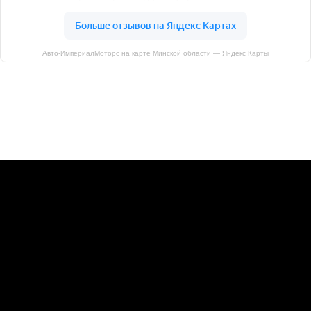
Авто-ИмпериалМоторс на карте Минской области — Яндекс Карты