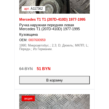
арт.
A117362
Mercedes T1 T1 (207D-410D) 1977-1995
Ручка наружная передняя левая
Mercedes T1 (207D-410D) 1977-1995
Кузовщина
OEM:
0007600959
1990; Микроавтобус.; 2,3; D; Дизель; МКПП; L;
Передн.; Из Германии.
64 BYN
51
BYN
В корзину
акция