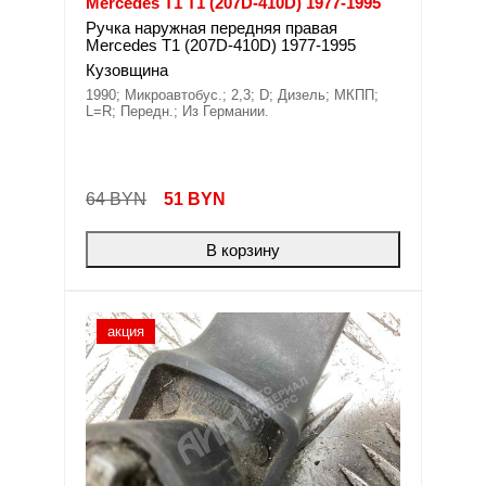
Mercedes T1 T1 (207D-410D) 1977-1995
Ручка наружная передняя правая
Mercedes T1 (207D-410D) 1977-1995
Кузовщина
1990; Микроавтобус.; 2,3; D; Дизель; МКПП;
L=R; Передн.; Из Германии.
64 BYN
51
BYN
В корзину
акция