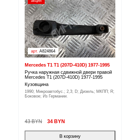
акция
арт.
A824864
Mercedes T1 T1 (207D-410D) 1977-1995
Ручка наружная сдвижной двери правой
Mercedes T1 (207D-410D) 1977-1995
Кузовщина
1990; Микроавтобус.; 2,3; D; Дизель; МКПП; R;
Боковое; Из Германии.
43 BYN
34
BYN
В корзину