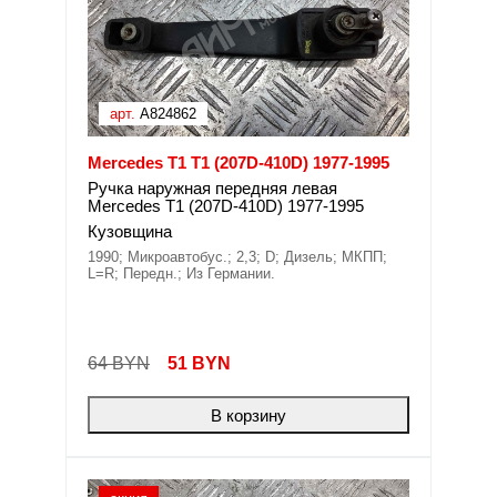
арт.
A824862
Mercedes T1 T1 (207D-410D) 1977-1995
Ручка наружная передняя левая
Mercedes T1 (207D-410D) 1977-1995
Кузовщина
1990; Микроавтобус.; 2,3; D; Дизель; МКПП;
L=R; Передн.; Из Германии.
64 BYN
51
BYN
В корзину