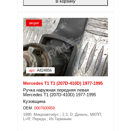
В корзину
акция
арт.
A824856
Mercedes T1 T1 (207D-410D) 1977-1995
Ручка наружная передняя левая
Mercedes T1 (207D-410D) 1977-1995
Кузовщина
OEM:
0007600959
1990; Микроавтобус.; 2,3; D; Дизель; МКПП;
L=R; Передн.; Из Германии.