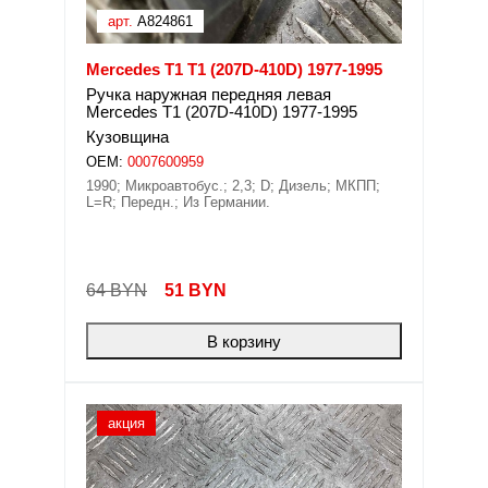
арт.
A824861
Mercedes T1 T1 (207D-410D) 1977-1995
Ручка наружная передняя левая
Mercedes T1 (207D-410D) 1977-1995
Кузовщина
OEM:
0007600959
1990; Микроавтобус.; 2,3; D; Дизель; МКПП;
L=R; Передн.; Из Германии.
64 BYN
51
BYN
В корзину
акция