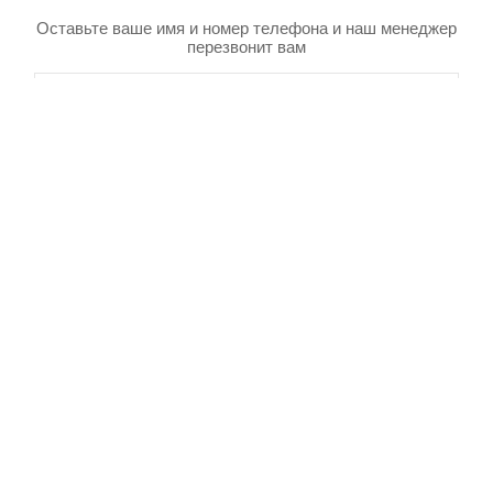
Оставьте ваше имя и номер телефона и наш менеджер
перезвонит вам
Товар добавлен в корзину
Я даю согласие на обработку своих персональных данных в
соответсвии с
Политикой в отношении обработки персональных данных
и
Пользовательским соглашением
Отправить