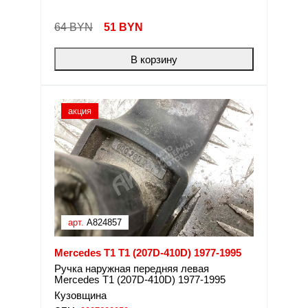
64 BYN
51
BYN
В корзину
акция
арт.
A824857
Mercedes T1 T1 (207D-410D) 1977-1995
Ручка наружная передняя левая
Mercedes T1 (207D-410D) 1977-1995
Кузовщина