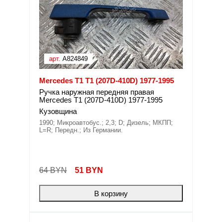
арт.
A824849
Mercedes T1 T1 (207D-410D) 1977-1995
Ручка наружная передняя правая
Mercedes T1 (207D-410D) 1977-1995
Кузовщина
1990; Микроавтобус.; 2,3; D; Дизель; МКПП;
L=R; Передн.; Из Германии.
64 BYN
51
BYN
В корзину