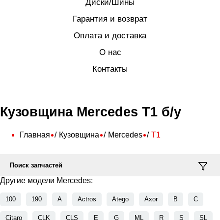
Диски/Шины
Гарантия и возврат
Оплата и доставка
О нас
Контакты
Кузовщина Mercedes T1 б/у
Главная
Кузовщина
Mercedes
T1
Поиск запчастей
Другие модели Mercedes:
100
190
A
Actros
Atego
Axor
B
C
Citaro
CLK
CLS
E
G
ML
R
S
SL