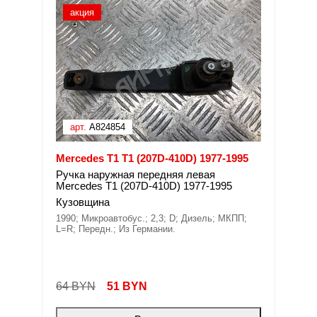
акция
арт.
A824854
Mercedes T1 T1 (207D-410D) 1977-1995
Ручка наружная передняя левая
Mercedes T1 (207D-410D) 1977-1995
Кузовщина
1990; Микроавтобус.; 2,3; D; Дизель; МКПП;
L=R; Передн.; Из Германии.
64 BYN
51
BYN