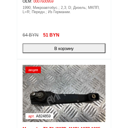
OEM:
0007600959
1990; Микроавтобус.; 2,3; D; Дизель; МКПП;
L=R; Передн.; Из Германии.
64 BYN
51
BYN
В корзину
акция
арт.
A824859