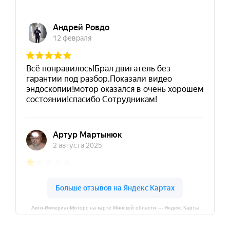
Авто-ИмпериалМоторс на карте Минской области — Яндекс Карты