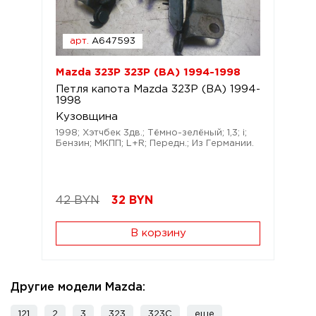
арт.
A647593
Mazda 323P 323P (BA) 1994-1998
Петля капота Mazda 323P (BA) 1994-
1998
Кузовщина
1998; Хэтчбек 3дв.; Тёмно-зелёный; 1,3; i;
Бензин; МКПП; L+R; Передн.; Из Германии.
42 BYN
32
BYN
В корзину
Другие модели Mazda:
121
2
3
323
323C
еще