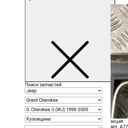
Поиск запчастей
акция
арт.
A77