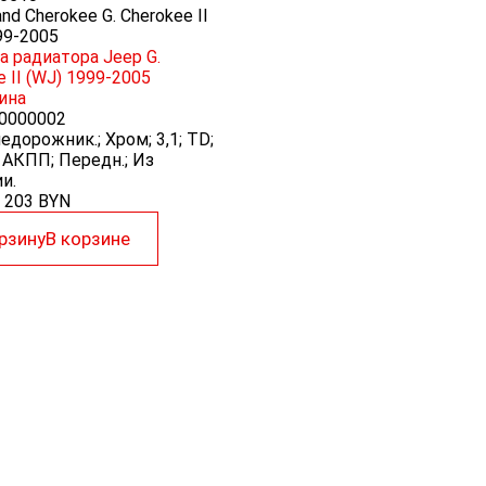
nd Cherokee G. Cherokee II
99-2005
 радиатора Jeep G.
e II (WJ) 1999-2005
ина
0000002
едорожник.; Хром; 3,1; TD;
 АКПП; Передн.; Из
и.
203
BYN
рзину
В корзине