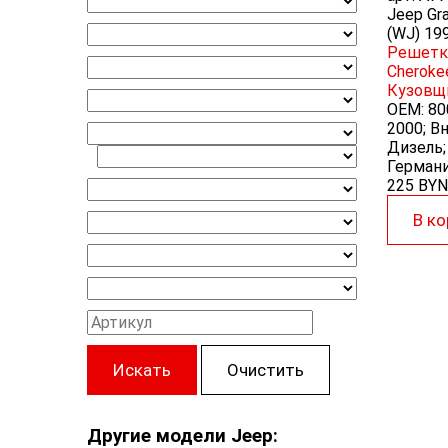
Jeep Gra
(WJ) 19
Решетка
Cheroke
Кузовщ
OEM:
80
2000; Вн
Дизель;
Германи
225 BYN
В ко
Искать
Очистить
Другие модели Jeep: