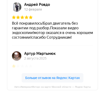
Авто-ИмпериалМоторс на карте Минской области — Яндекс Карты