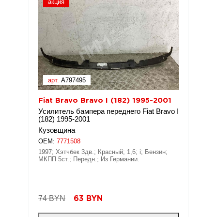
акция
арт.
A797495
Fiat Bravo Bravo I (182) 1995-2001
Усилитель бампера переднего Fiat Bravo I
(182) 1995-2001
Кузовщина
OEM:
7771508
1997; Хэтчбек 3дв.; Красный; 1,6; i; Бензин;
МКПП 5ст.; Передн.; Из Германии.
74 BYN
63
BYN