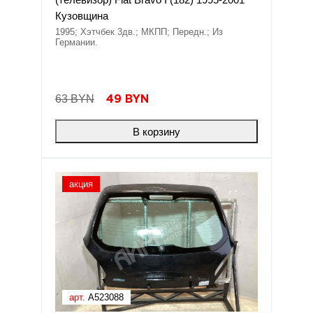
Кузовщина
1995; Хэтчбек 3дв.; МКПП; Передн.; Из
Германии.
63 BYN
49
BYN
В корзину
акция
арт.
A523088