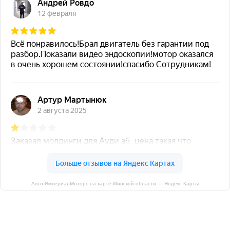
Авто-ИмпериалМоторс на карте Минской области — Яндекс Карты