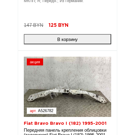
МКПП; R; Передн.; Из Германии.
147 BYN
125
BYN
В корзину
акция
арт.
A526782
Fiat Bravo Bravo I (182) 1995-2001
Передняя панель крепления облицовки
(телевизор) Fiat Bravo I (182) 1995-2001