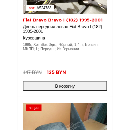
арт.
A524788
Fiat Bravo Bravo I (182) 1995-2001
Дверь передняя левая Fiat Bravo I (182)
1995-2001
Кузовщина
1995; Хэтчбек 3дв.; Чёрный; 1,4; i; Бензин;
МКПП; L; Передн.; Из Германии.
147 BYN
125
BYN
В корзину
акция