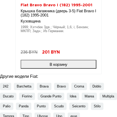
Fiat Bravo Bravo I (182) 1995-2001
Крышка багажника (дверь 3-5) Fiat Bravo I
(182) 1995-2001
Кузовщина
1999; Хэтчбек 3дв.; Чёрный; 1,6; i; Бензин;
МКПП; Задн.; Из Германии.
236 BYN
201
BYN
В корзину
Другие модели Fiat:
242
Barchetta
Brava
Bravo
Croma
Doblo
Ducato
Fiorino
Grande Punto
Idea
Marea
Multipla
Palio
Panda
Punto
Scudo
Seicento
Stilo
Tempra
Tipo
Ulysse
Uno
еще