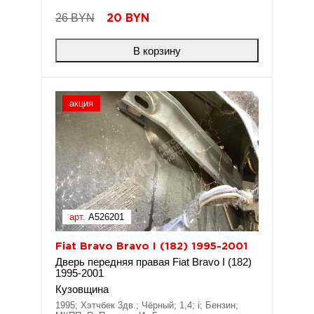
26 BYN
20
BYN
В корзину
акция
арт.
A526201
Fiat Bravo Bravo I (182) 1995-2001
Дверь передняя правая Fiat Bravo I (182)
1995-2001
Кузовщина
1995; Хэтчбек 3дв.; Чёрный; 1,4; i; Бензин;