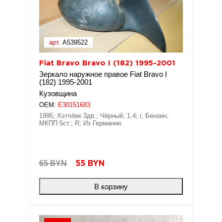
арт.
A539522
Fiat Bravo Bravo I (182) 1995-2001
Зеркало наружное правое Fiat Bravo I
(182) 1995-2001
Кузовщина
OEM:
E30151683
1995; Хэтчбек 3дв.; Чёрный; 1,4; i; Бензин;
МКПП 5ст.; R; Из Германии.
65 BYN
55
BYN
В корзину