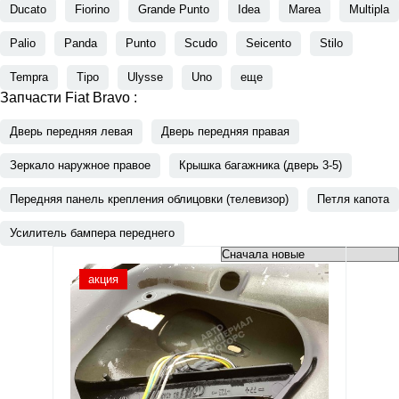
Ducato
Fiorino
Grande Punto
Idea
Marea
Multipla
Palio
Panda
Punto
Scudo
Seicento
Stilo
Tempra
Tipo
Ulysse
Uno
еще
Запчасти Fiat Bravo :
Дверь передняя левая
Дверь передняя правая
Зеркало наружное правое
Крышка багажника (дверь 3-5)
Передняя панель крепления облицовки (телевизор)
Петля капота
Усилитель бампера переднего
акция