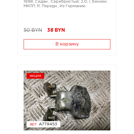
1998; Седан.; Серебристый; 2,0; i; Бензин;
МКПП; R; Передн.; Из Германии.
50 BYN
38
BYN
В корзину
акция
арт.
A779453