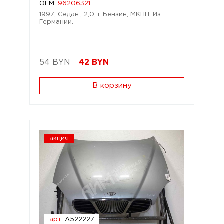
OEM:
96206321
1997; Седан.; 2,0; i; Бензин; МКПП; Из
Германии.
54 BYN
42
BYN
В корзину
акция
арт.
A522227