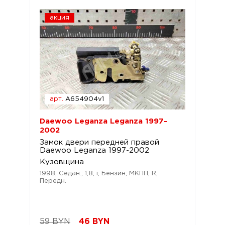
акция
арт.
A654904v1
Daewoo Leganza Leganza 1997-
2002
Замок двери передней правой
Daewoo Leganza 1997-2002
Кузовщина
1998; Седан.; 1,8; i; Бензин; МКПП; R;
Передн.
59 BYN
46
BYN