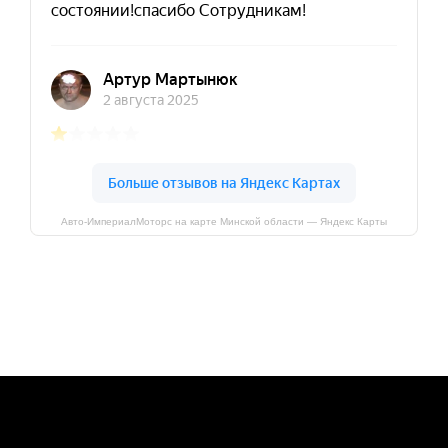
Авто-ИмпериалМоторс на карте Минской области — Яндекс Карты