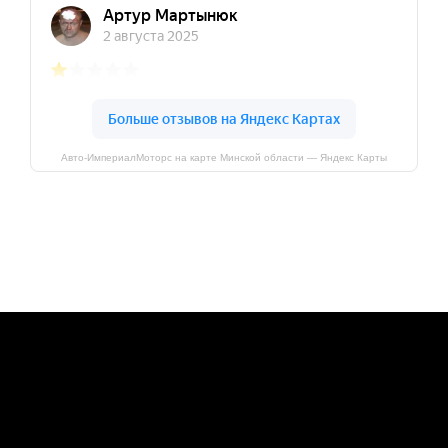
Авто-ИмпериалМоторс на карте Минской области — Яндекс Карты