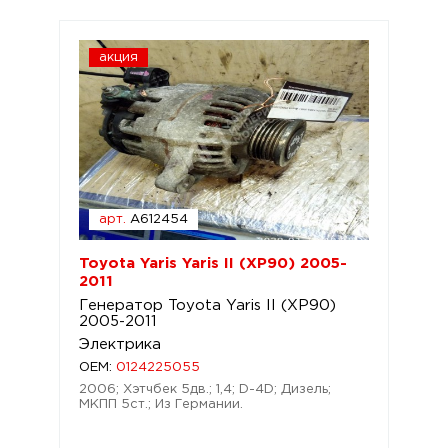
акция
арт.
A612454
Toyota Yaris Yaris II (XP90) 2005-
2011
Генератор Toyota Yaris II (XP90)
2005-2011
Электрика
OEM:
0124225055
2006; Хэтчбек 5дв.; 1,4; D-4D; Дизель;
МКПП 5ст.; Из Германии.