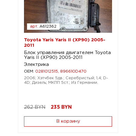
арт.
A612362
Toyota Yaris Yaris II (XP90) 2005-
2011
Блок управления двигателем Toyota
Yaris II (XP90) 2005-2011
Электрика
OEM:
0281012515, 896610D470
2006; Хэтчбек 5дв.; Серебристый; 1,4; D-
4D; Дизель; МКПП 5ст.; Из Германии.
262 BYN
235
BYN
В корзину