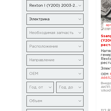
Rexton I (Y200) 2003-2006 рестайлинг
Электрика
арт
Необходимая запчасть
Ssan
(Y20
рест
Расположение
Натя
гене
Rext
Направление
рест
Элек
ОЕМ
OEM:
A665
Внедо
Год, от
Год, до
АКПП;
VIN:K
Объем
112 