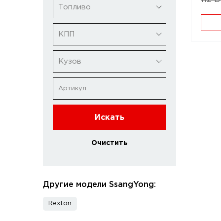
Топливо
КПП
Кузов
Искать
Очистить
Другие модели SsangYong:
Rexton