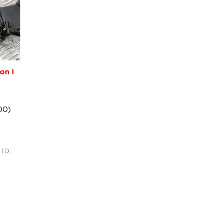
on I
00)
 TD;