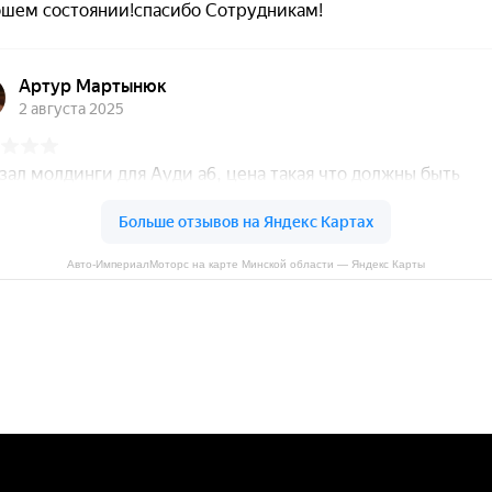
Авто-ИмпериалМоторс на карте Минской области — Яндекс Карты