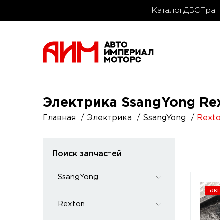
Каталог
ДВС
Тран
Электрика SsangYong Rex
Главная
Электрика
SsangYong
Rext
Поиск запчастей
SsangYong
ак
Rexton