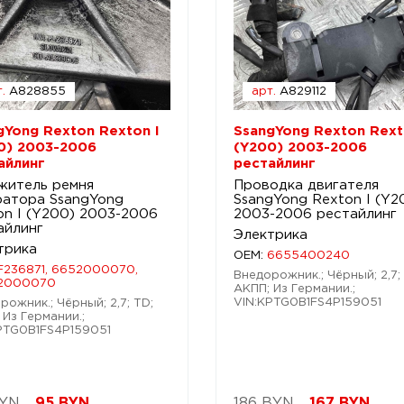
.
A828855
арт.
A829112
gYong Rexton Rexton I
SsangYong Rexton Rext
0) 2003-2006
(Y200) 2003-2006
айлинг
рестайлинг
житель ремня
Проводка двигателя
ратора SsangYong
SsangYong Rexton I (Y2
on I (Y200) 2003-2006
2003-2006 рестайлинг
айлинг
Электрика
трика
OEM:
6655400240
F236871, 6652000070,
Внедорожник.; Чёрный; 2,7;
2000070
АКПП; Из Германии.;
VIN:KPTG0B1FS4P159051
рожник.; Чёрный; 2,7; TD;
 Из Германии.;
PTG0B1FS4P159051
BYN
95
BYN
186 BYN
167
BYN