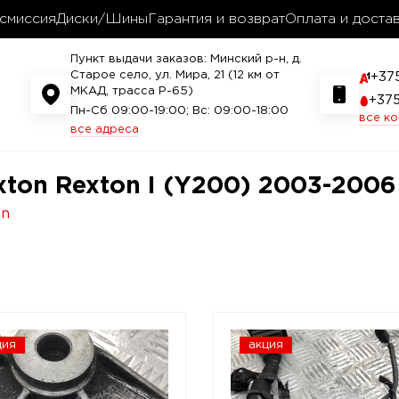
смиссия
Диски/Шины
Гарантия и возврат
Оплата и доста
Пункт выдачи заказов: Минский р-н, д.
Старое село, ул. Мира, 21 (12 км от
+37
МКАД, трасса P-65)
+37
Пн-Сб 09:00-19:00; Вс: 09:00-18:00
все к
все адреса
ton Rexton I (Y200) 2003-2006
on
ция
акция