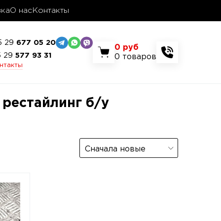
вка
О нас
Контакты
5 29
677 05 20
0
руб
5 29
577 93 31
0
товаров
онтакты
 рестайлинг б/у
Сначала новые