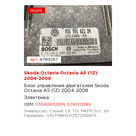
акция
арт.
A789267
Skoda Octavia Octavia A5 (1Z)
2004-2008
Блок управления двигателем Skoda
Octavia A5 (1Z) 2004-2008
Электрика
OEM:
03G906021DN, 0281013289
Универсал.; Серый; 1,9; TDi; МКПП 5ст.; Из
Германии.; VIN:TMBHS21Z872139975