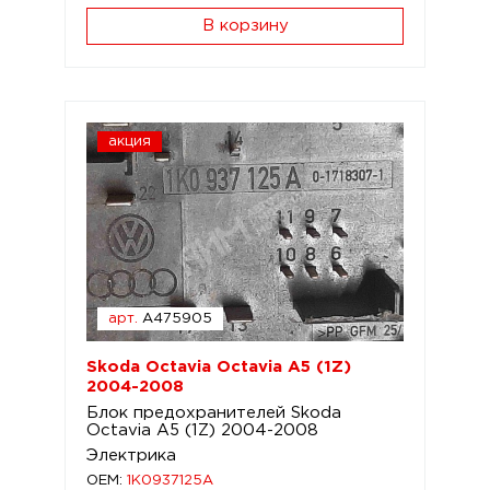
В корзину
акция
арт.
A475905
Skoda Octavia Octavia A5 (1Z)
2004-2008
Блок предохранителей Skoda
Octavia A5 (1Z) 2004-2008
Электрика
OEM:
1K0937125A