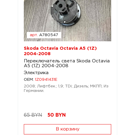
арт.
A780547
Skoda Octavia Octavia A5 (1Z)
2004-2008
Переключатель света Skoda Octavia
A5 (1Z) 2004-2008
Электрика
OEM:
1Z0941431E
2008; Лифтбек.; 1,9; TDi; Дизель; МКПП; Из
Германии.
65 BYN
50
BYN
В корзину