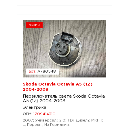
акция
арт.
A780548
Skoda Octavia Octavia A5 (1Z)
2004-2008
Переключатель света Skoda Octavia
A5 (1Z) 2004-2008
Электрика
OEM:
1Z0941431C
2007; Универсал.; 2,0; TDi; Дизель; МКПП;
L; Передн.; Из Германии.