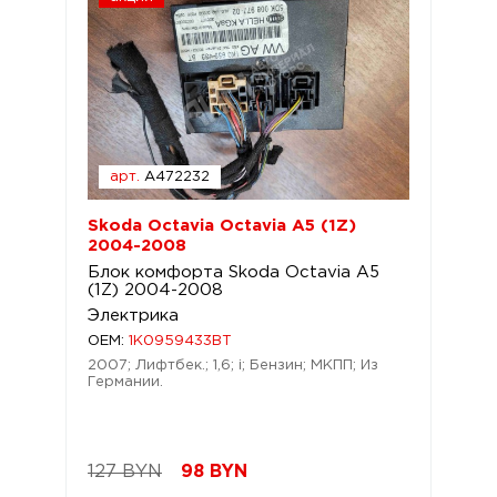
арт.
A472232
Skoda Octavia Octavia A5 (1Z)
2004-2008
Блок комфорта Skoda Octavia A5
(1Z) 2004-2008
Электрика
OEM:
1K0959433BT
2007; Лифтбек.; 1,6; i; Бензин; МКПП; Из
Германии.
127 BYN
98
BYN