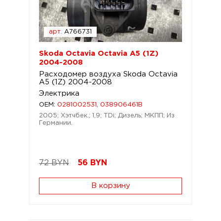
арт.
A766731
Skoda Octavia Octavia A5 (1Z)
2004-2008
Расходомер воздуха Skoda Octavia
A5 (1Z) 2004-2008
Электрика
OEM:
0281002531, 038906461B
2005; Хэтчбек.; 1,9; TDi; Дизель; МКПП; Из
Германии.
72 BYN
56
BYN
В корзину