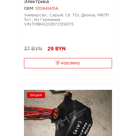
Электрика
OEM:
1Z0941431A
Универсал.; Серый; 1,9; TDi; Дизель; МКПП
5ст.; Из Германии.;
VIN:TMBHS21Z872139975
37 BYN
29
BYN
В корзину
акция