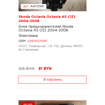
арт.
A472140
Skoda Octavia Octavia A5 (1Z)
2004-2008
Блок предохранителей Skoda
Octavia A5 (1Z) 2004-2008
Электрика
OEM:
2061402595
2007; Универсал.; 1,9; TDi; Дизель; МКПП;
Из Германии.
106 BYN
81
BYN
В корзину
акция