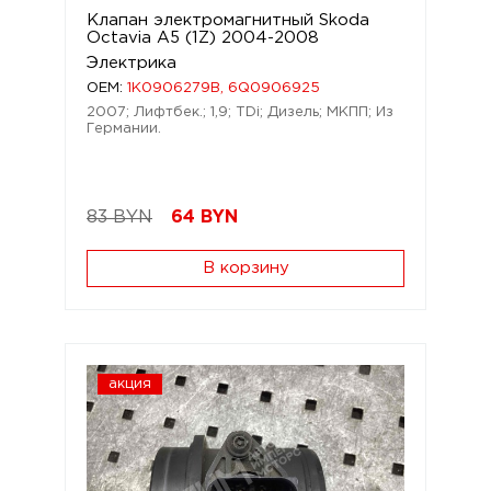
Клапан электромагнитный Skoda
Octavia A5 (1Z) 2004-2008
Электрика
OEM:
1K0906279B, 6Q0906925
2007; Лифтбек.; 1,9; TDi; Дизель; МКПП; Из
Германии.
83 BYN
64
BYN
В корзину
акция