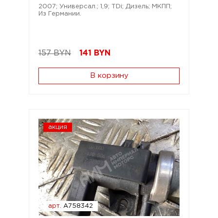
2007; Универсал.; 1,9; TDi; Дизель; МКПП;
Из Германии.
157 BYN
141
BYN
В корзину
акция
арт.
A758342