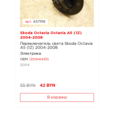
арт.
A571119
Skoda Octavia Octavia A5 (1Z)
2004-2008
Переключатель света Skoda Octavia
A5 (1Z) 2004-2008
Электрика
OEM:
1Z0941431G
2004
55 BYN
42
BYN
В корзину