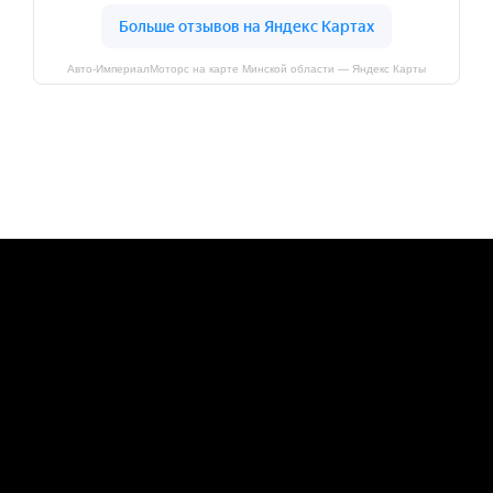
Авто-ИмпериалМоторс на карте Минской области — Яндекс Карты