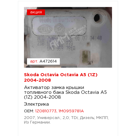
акция
арт.
A472614
Skoda Octavia Octavia A5 (1Z)
2004-2008
Активатор замка крышки
топливного бака Skoda Octavia A5
(1Z) 2004-2008
Электрика
OEM:
1Z0810773, 1M0959781A
2007; Универсал.; 2,0; TDi; Дизель; МКПП;
Из Германии.