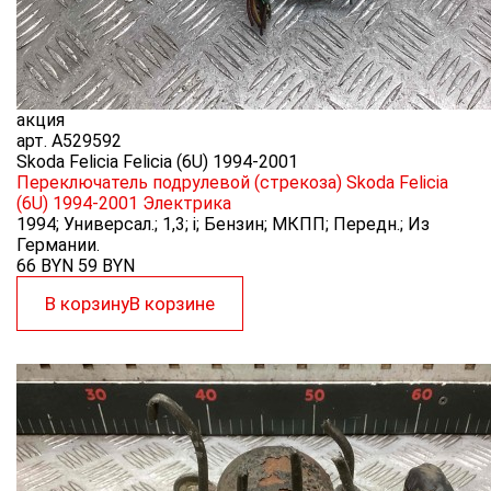
акция
арт.
A529592
Skoda Felicia Felicia (6U) 1994-2001
Переключатель подрулевой (стрекоза) Skoda Felicia
(6U) 1994-2001
Электрика
1994; Универсал.; 1,3; i; Бензин; МКПП; Передн.; Из
Германии.
66 BYN
59
BYN
В корзину
В корзине