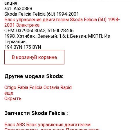
акция
арт.
A530888
Skoda Felicia Felicia (6U) 1994-2001
Блок управления двигателем Skoda Felicia (6U) 1994-
2001
Электрика
OEM:
032906030AG, 6160028406
1998; Хэтчбек.; Зелёный; 1,6; i; Бензин; МКПП; Из
Германии.
194 BYN
175
BYN
В корзину
В корзине
Другие модели Skoda:
Citigo
Fabia
Felicia
Octavia
Rapid
еще
Скрыть
Запчасти Skoda Felicia :
Блок ABS
Блок управления двигателем