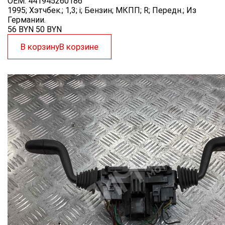
OEM:
441945260186
1995; Хэтчбек.; 1,3; i; Бензин; МКПП; R; Передн.; Из
Германии.
56 BYN
50
BYN
В корзину
В корзине