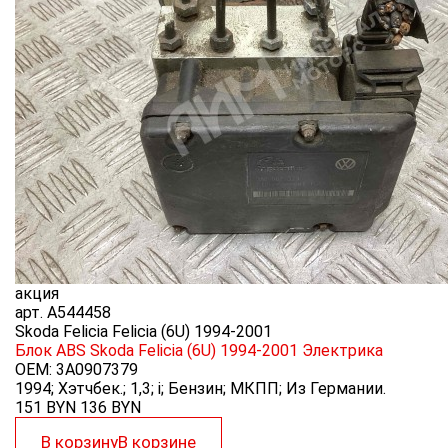
акция
арт.
A544458
Skoda Felicia Felicia (6U) 1994-2001
Блок ABS Skoda Felicia (6U) 1994-2001
Электрика
OEM:
3A0907379
1994; Хэтчбек.; 1,3; i; Бензин; МКПП; Из Германии.
151 BYN
136
BYN
В корзину
В корзине