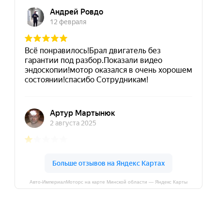
Авто-ИмпериалМоторс на карте Минской области — Яндекс Карты