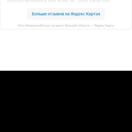
Авто-ИмпериалМоторс на карте Минской области — Яндекс Карты