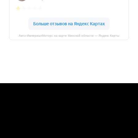
Авто-ИмпериалМоторс на карте Минской области — Яндекс Карты