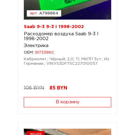
арт.
A798864
Saab 9-3 9-3 I 1998-2002
Расходомер воздуха Saab 9-3 I
1998-2002
Электрика
OEM:
9173386C
Кабриолет.; Чёрный; 2,0; Ti; МКПП 5ст.; Из
Германии.; VIN:YS3DF75C227010057
106 BYN
85
BYN
В корзину
акция