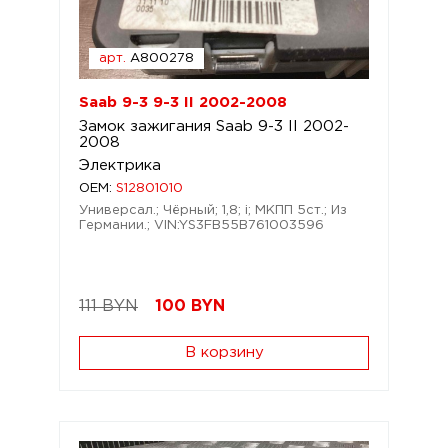
арт.
A800278
Saab 9-3 9-3 II 2002-2008
Замок зажигания Saab 9-3 II 2002-
2008
Электрика
OEM:
S12801010
Универсал.; Чёрный; 1,8; i; МКПП 5ст.; Из
Германии.; VIN:YS3FB55B761003596
111 BYN
100
BYN
В корзину