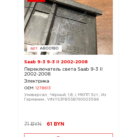
арт.
A800180
Saab 9-3 9-3 II 2002-2008
Переключатель света Saab 9-3 II
2002-2008
Электрика
OEM:
1278613
Универсал.; Чёрный; 1,8; i; МКПП 5ст.; Из
Германии.; VIN:YS3FB55B761003596
71 BYN
61
BYN