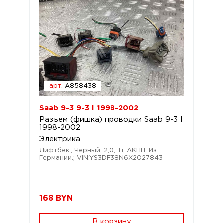
арт.
A858438
Saab 9-3 9-3 I 1998-2002
Разъем (фишка) проводки Saab 9-3 I
1998-2002
Электрика
Лифтбек.; Чёрный; 2,0; Ti; АКПП; Из
Германии.; VIN:YS3DF38N6X2027843
168
BYN
В корзину