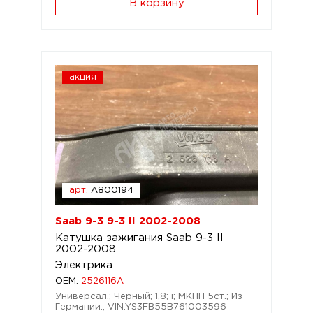
В корзину
акция
арт.
A800194
Saab 9-3 9-3 II 2002-2008
Катушка зажигания Saab 9-3 II
2002-2008
Электрика
OEM:
2526116A
Универсал.; Чёрный; 1,8; i; МКПП 5ст.; Из
Германии.; VIN:YS3FB55B761003596