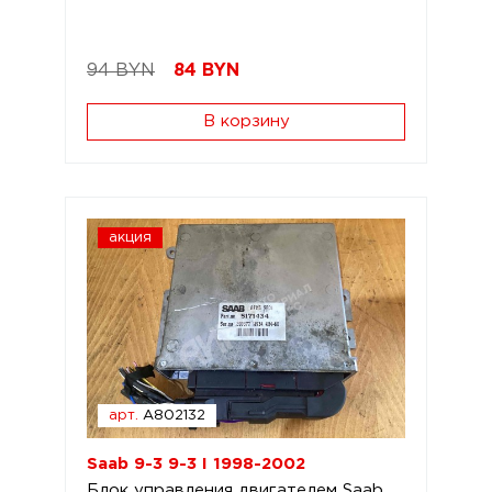
94 BYN
84
BYN
В корзину
акция
арт.
A802132
Saab 9-3 9-3 I 1998-2002
Блок управления двигателем Saab