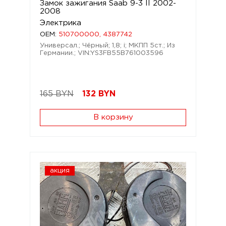
Замок зажигания Saab 9-3 II 2002-
2008
Электрика
OEM:
510700000, 4387742
Универсал.; Чёрный; 1,8; i; МКПП 5ст.; Из
Германии.; VIN:YS3FB55B761003596
165 BYN
132
BYN
В корзину
акция