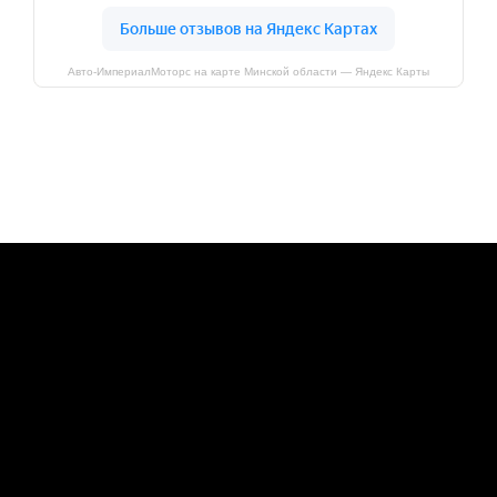
Авто-ИмпериалМоторс на карте Минской области — Яндекс Карты