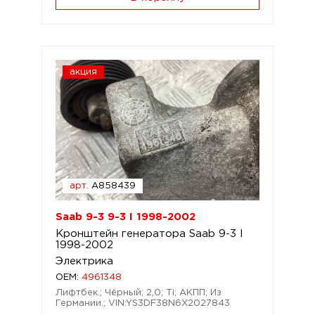
акция
арт.
A858439
Saab 9-3 9-3 I 1998-2002
Кронштейн генератора Saab 9-3 I
1998-2002
Электрика
OEM:
4961348
Лифтбек.; Чёрный; 2,0; Ti; АКПП; Из
Германии.; VIN:YS3DF38N6X2027843