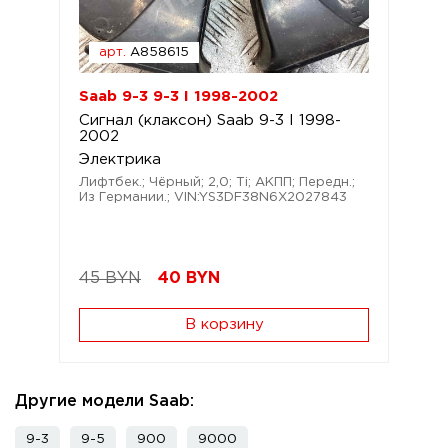
арт.
A858615
Saab 9-3 9-3 I 1998-2002
Сигнал (клаксон) Saab 9-3 I 1998-
2002
Электрика
Лифтбек.; Чёрный; 2,0; Ti; АКПП; Передн.;
Из Германии.; VIN:YS3DF38N6X2027843
45 BYN
40
BYN
В корзину
Другие модели Saab:
9-3
9-5
900
9000