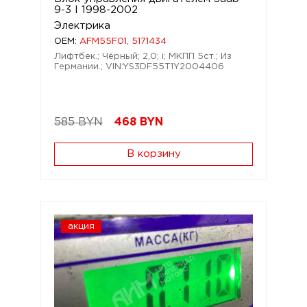
9-3 I 1998-2002
Электрика
OEM:
AFM55F01, 5171434
Лифтбек.; Чёрный; 2,0; i; МКПП 5ст.; Из
Германии.; VIN:YS3DF55T1Y2004406
585 BYN
468
BYN
В корзину
акция