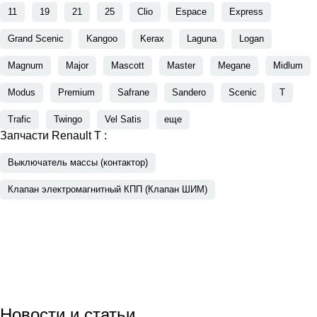
11
19
21
25
Clio
Espace
Express
Grand Scenic
Kangoo
Kerax
Laguna
Logan
Magnum
Major
Mascott
Master
Megane
Midlum
Modus
Premium
Safrane
Sandero
Scenic
T
Trafic
Twingo
Vel Satis
еще
Запчасти Renault T :
Выключатель массы (контактор)
Клапан электромагнитный КПП (Клапан ШИМ)
Новости
и статьи