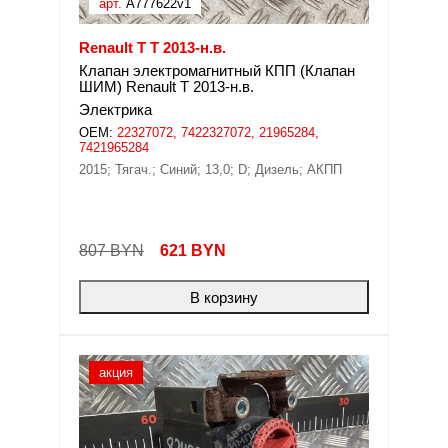
арт.
A777622v1
Renault T T 2013-н.в.
Клапан электромагнитный КПП (Клапан
ШИМ) Renault T 2013-н.в.
Электрика
OEM:
22327072, 7422327072, 21965284,
7421965284
2015; Тягач.; Синий; 13,0; D; Дизель; АКПП
807 BYN
621
BYN
В корзину
акция