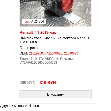
арт.
A824984
Renault T T 2013-н.в.
Выключатель массы (контактор) Renault
T 2013-н.в.
Электрика
OEM:
21019280, 7421640693, 21640693
Тягач.; 11,0; TD; АКПП; Из Германии.;
VIN:VF611C160JD004333
399 BYN
319
BYN
В корзину
Другие модели Renault: