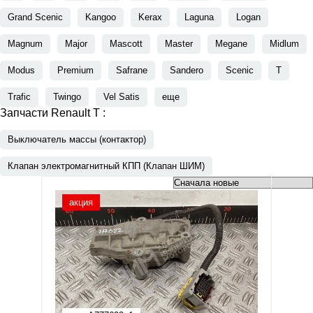
Grand Scenic
Kangoo
Kerax
Laguna
Logan
Magnum
Major
Mascott
Master
Megane
Midlum
Modus
Premium
Safrane
Sandero
Scenic
T
Trafic
Twingo
Vel Satis
еще
Запчасти Renault T :
Выключатель массы (контактор)
Клапан электромагнитный КПП (Клапан ШИМ)
акция