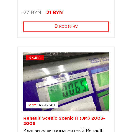
27 BYN
21
BYN
В корзину
акция
арт.
A792361
Renault Scenic Scenic II (JM) 2003-
2006
Клапан электромагнитный Renault