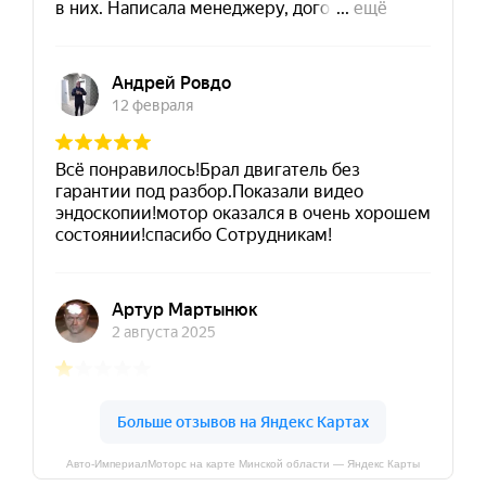
Авто-ИмпериалМоторс на карте Минской области — Яндекс Карты