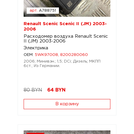
арт.
A788751
Renault Scenic Scenic II (JM) 2003-
2006
Расходомер воздуха Renault Scenic
II (JM) 2003-2006
Электрика
OEM:
5WK97008, 8200280060
2006; Минивэн.; 1,5; DCi; Дизель; МКПП
6ст.; Из Германии.
80 BYN
64
BYN
В корзину