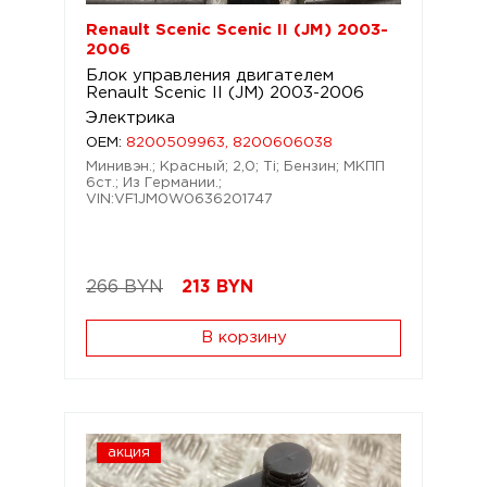
Renault Scenic Scenic II (JM) 2003-
2006
Блок управления двигателем
Renault Scenic II (JM) 2003-2006
Электрика
OEM:
8200509963, 8200606038
Минивэн.; Красный; 2,0; Ti; Бензин; МКПП
6ст.; Из Германии.;
VIN:VF1JM0W0636201747
266 BYN
213
BYN
В корзину
акция