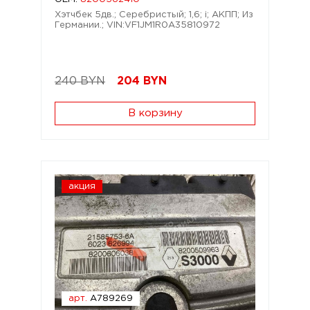
Хэтчбек 5дв.; Серебристый; 1,6; i; АКПП; Из
Германии.; VIN:VF1JM1R0A35810972
240 BYN
204
BYN
В корзину
акция
арт.
A789269