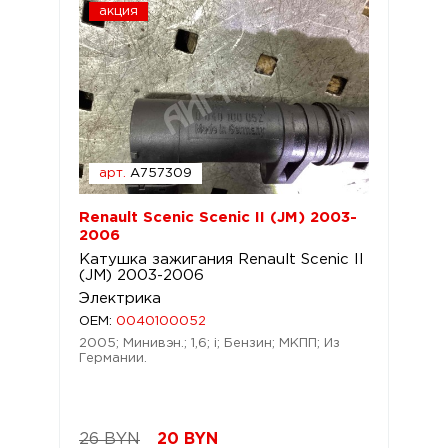
акция
арт.
A757309
Renault Scenic Scenic II (JM) 2003-
2006
Катушка зажигания Renault Scenic II
(JM) 2003-2006
Электрика
OEM:
0040100052
2005; Минивэн.; 1,6; i; Бензин; МКПП; Из
Германии.
26 BYN
20
BYN