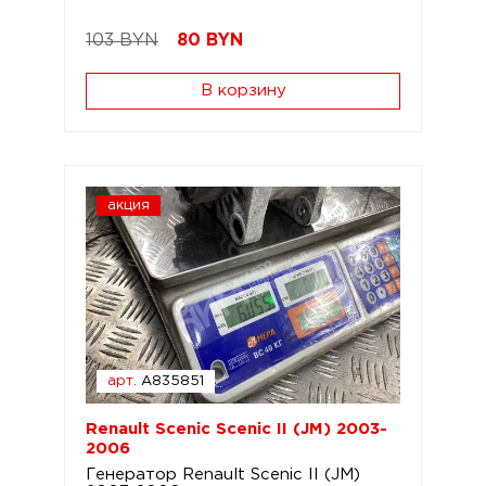
103 BYN
80
BYN
В корзину
акция
арт.
A835851
Renault Scenic Scenic II (JM) 2003-
2006
Генератор Renault Scenic II (JM)