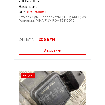
2003-2006
Электрика
OEM:
8200588648
Хэтчбек 5дв.; Серебристый; 1,6; i; АКПП; Из
Германии.; VIN:VF1JM1R0A35810972
241 BYN
205
BYN
В корзину
акция