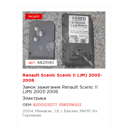
акция
арт.
A625140
Renault Scenic Scenic II (JM) 2003-
2006
Замок зажигания Renault Scenic II
(JM) 2003-2006
Электрика
OEM:
8200125077, S118539002
2004; Минивэн.; 1,6; i; Бензин; МКПП; Из
Германии.