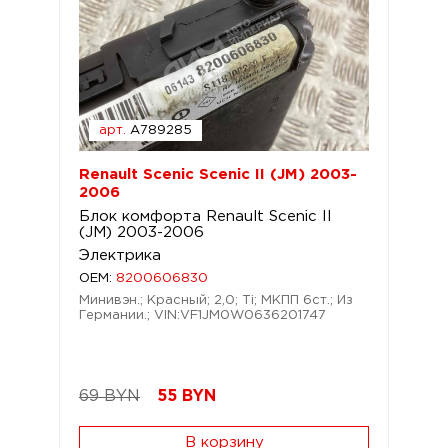
арт.
A789285
Renault Scenic Scenic II (JM) 2003-
2006
Блок комфорта Renault Scenic II
(JM) 2003-2006
Электрика
OEM:
8200606830
Минивэн.; Красный; 2,0; Ti; МКПП 6ст.; Из
Германии.; VIN:VF1JM0W0636201747
69 BYN
55
BYN
В корзину