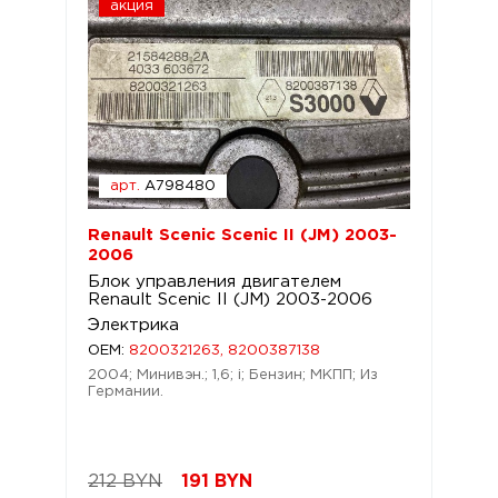
акция
арт.
A798480
Renault Scenic Scenic II (JM) 2003-
2006
Блок управления двигателем
Renault Scenic II (JM) 2003-2006
Электрика
OEM:
8200321263, 8200387138
2004; Минивэн.; 1,6; i; Бензин; МКПП; Из
Германии.
212 BYN
191
BYN