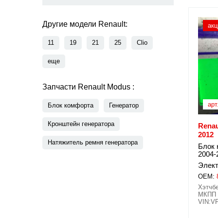
Другие модели Renault:
акц
11
19
21
25
Clio
еще
Запчасти Renault Modus :
арт
Блок комфорта
Генератор
Кронштейн генератора
Renau
2012
Натяжитель ремня генератора
Блок 
2004-
Элект
OEM:
Хэтчбе
МКПП 5
VIN:V