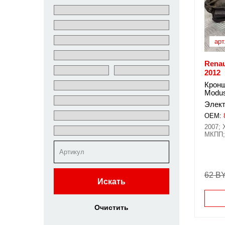
арт
Renau
2012
Кронш
Modus
Элект
OEM:
2007; 
МКПП;
62 B
Искать
Очистить