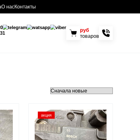
а
О нас
Контакты
20
руб
 31
товаров
акция