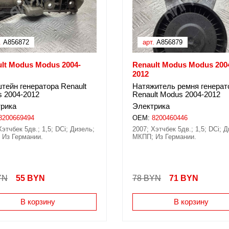
.
A856872
арт.
A856879
lt Modus Modus 2004-
Renault Modus Modus 200
2012
тейн генератора Renault
Натяжитель ремня генерат
 2004-2012
Renault Modus 2004-2012
рика
Электрика
8200669494
OEM:
8200460446
Хэтчбек 5дв.; 1,5; DCi; Дизель;
2007; Хэтчбек 5дв.; 1,5; DCi; 
 Из Германии.
МКПП; Из Германии.
YN
55
BYN
78 BYN
71
BYN
В корзину
В корзину