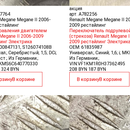
акция
7764
арт.
A782256
 Megane Megane II 2006-
Renault Megane Megane II 2
стайлинг
2009 рестайлинг
равления двигателем
Переключатель подрулево
 Megane II 2006-2009
(стрекоза) Renault Megane I
инг
Электрика
2009 рестайлинг
Электрик
00847131, S126074108B
OEM:
61835987
л.; Серебристый; 1,5; DCi;
Универсал.; Синий; 1,6; i; М
т.; Из Германии.;
Из Германии.;
1KMS6C640770330
VIN:VF1KM1R0H37362495
324
BYN
208 BYN
187
BYN
рзину
В корзине
В корзину
В корзине