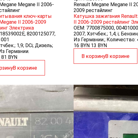
 Megane Megane II 2006-
Renault Megane Megane II 2
стайлинг
2009 рестайлинг
читывания ключ-карты
Катушка зажигания Renaul
 Megane II 2006-2009
II 2006-2009 рестайлинг
Эл
инг
Электрика
OEM:
7700875000, 0040100
18539002E, 8200125077,
2007; Хэтчбек.; 1,4; i; Бенз
1001
Из Германии.; Количество: 
тчбек.; 1,9; DCi; Дизель;
16 BYN
13
BYN
з Германии.
В корзину
В корзине
81
BYN
рзину
В корзине