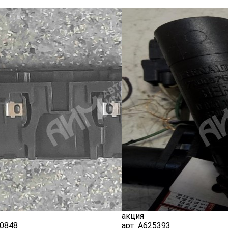
акция
0848
арт.
A625393