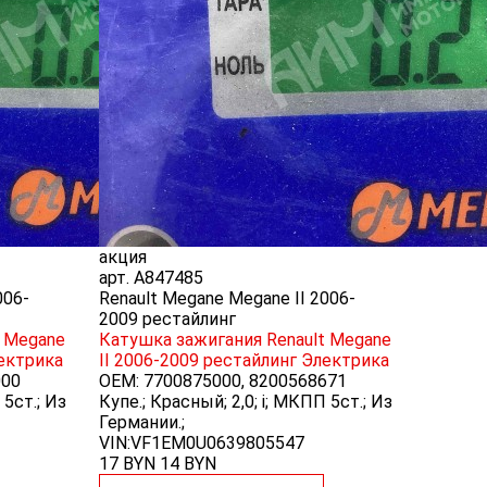
акция
арт.
A847485
006-
Renault Megane Megane II 2006-
2009 рестайлинг
t Megane
Катушка зажигания Renault Megane
ектрика
II 2006-2009 рестайлинг
Электрика
000
OEM:
7700875000, 8200568671
 5ст.; Из
Купе.; Красный; 2,0; i; МКПП 5ст.; Из
Германии.;
VIN:VF1EM0U0639805547
17 BYN
14
BYN