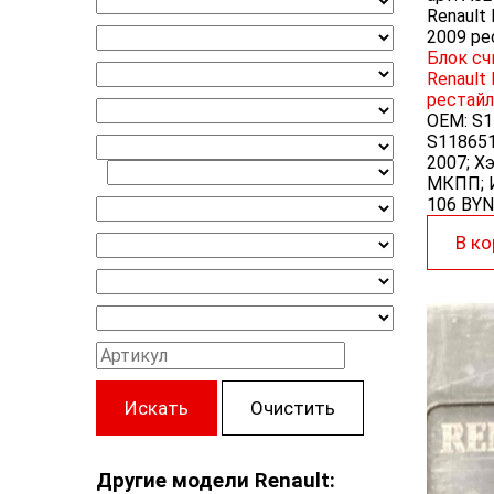
Renault
2009 ре
Блок с
Renault
рестайл
OEM:
S1
S11865
2007; Хэ
МКПП; И
106 BYN
В ко
Искать
Очистить
Другие модели Renault: