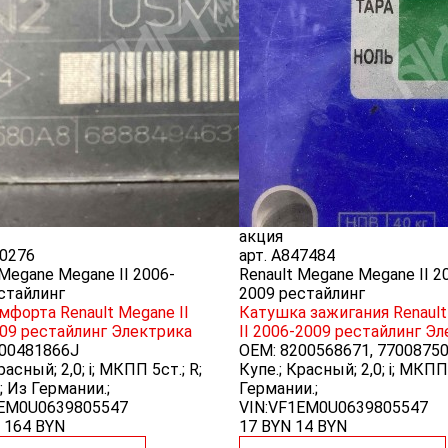
акция
0276
арт.
A847484
 Megane Megane II 2006-
Renault Megane Megane II 2
стайлинг
2009 рестайлинг
мфорта Renault Megane II
Катушка зажигания Renaul
09 рестайлинг
Электрика
II 2006-2009 рестайлинг
Эл
00481866J
OEM:
8200568671, 7700875
расный; 2,0; i; МКПП 5ст.; R;
Купе.; Красный; 2,0; i; МКПП
; Из Германии.;
Германии.;
1EM0U0639805547
VIN:VF1EM0U0639805547
164
BYN
17 BYN
14
BYN