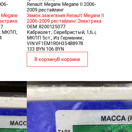
006-
Renault Megane Megane II 2006-
2009 рестайлинг
t Megane
Замок зажигания Renault Megane II
ектрика
2006-2009 рестайлинг
Электрика
07
OEM:
8200125077
ин; МКПП;
Кабриолет.; Серебристый; 1,6; i;
4
МКПП 5ст.; Из Германии.;
VIN:VF1EM1R0H35488978
133 BYN
106
BYN
В корзину
В корзине