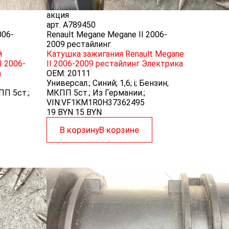
акция
арт.
A789450
006-
Renault Megane Megane II 2006-
2009 рестайлинг
й
Катушка зажигания Renault Megane
I 2006-
II 2006-2009 рестайлинг
Электрика
а
OEM:
20111
Универсал.; Синий; 1,6; i; Бензин;
КПП 5ст.;
МКПП 5ст.; Из Германии.;
VIN:VF1KM1R0H37362495
19 BYN
15
BYN
В корзину
В корзине