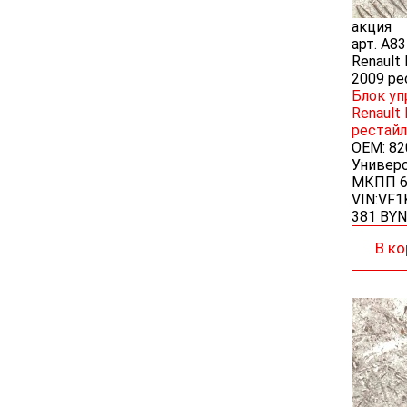
акция
арт.
A83
Renault
2009 ре
Блок уп
Renault
рестайл
OEM:
82
Универса
МКПП 6с
VIN:VF
381 BYN
В ко