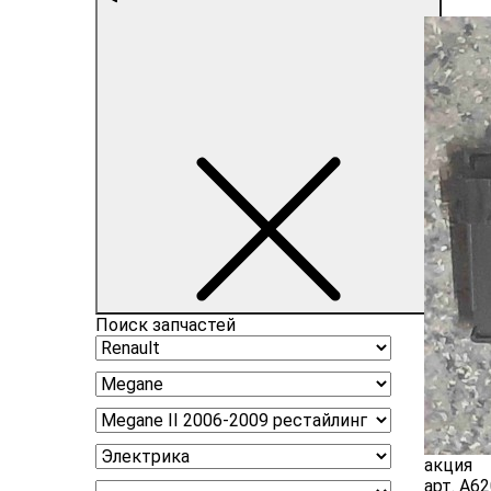
Поиск запчастей
акция
арт.
A62