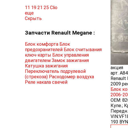
11
19
21
25
Clio
еще
Скрыть
Запчасти Renault Megane :
Блок комфорта
Блок
предохранителей
Блок считывания
ключ-карты
Блок управления
двигателем
Замок зажигания
Катушка зажигания
акция
Переключатель подрулевой
арт.
A84
(стрекоза)
Расходомер воздуха
Renault
Реле накала свечей
2009 ре
Блок ко
2006-20
OEM:
82
Купе.; К
Передн.
VIN:VF
193 BYN