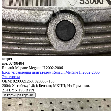
акция
арт.
A798484
Renault Megane Megane II 2002-2006
Блок управления двигателем Renault Megane II 2002-2006
Электрика
OEM:
8200321263, 8200387138
2004; Хэтчбек.; 1,6; i; Бензин; МКПП; Из Германии.
214 BYN
193
BYN
В корзину
В корзине