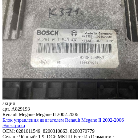
акция
арт.
A829193
Renault Megane Megane II 2002-2006
Блок управления двигателем Renault Megane II 2002-2006
Электрика
OEM:
0281011549, 8200310863, 8200370779
Седан.; Чёрный; 1,9; DCi; МКПП 6ст.; Из Германии.;