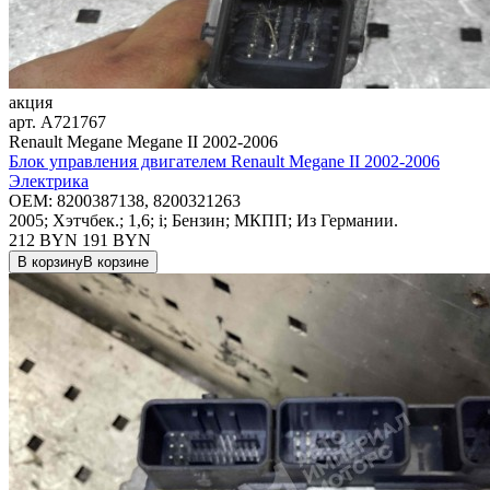
акция
арт.
A721767
Renault Megane Megane II 2002-2006
Блок управления двигателем Renault Megane II 2002-2006
Электрика
OEM:
8200387138, 8200321263
2005; Хэтчбек.; 1,6; i; Бензин; МКПП; Из Германии.
212 BYN
191
BYN
В корзину
В корзине