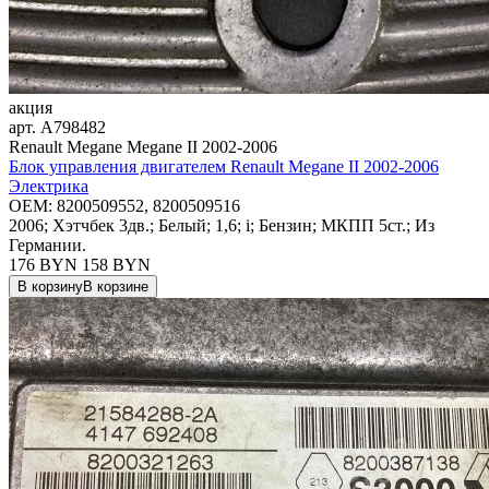
акция
арт.
A798482
Renault Megane Megane II 2002-2006
Блок управления двигателем Renault Megane II 2002-2006
Электрика
OEM:
8200509552, 8200509516
2006; Хэтчбек 3дв.; Белый; 1,6; i; Бензин; МКПП 5ст.; Из
Германии.
176 BYN
158
BYN
В корзину
В корзине