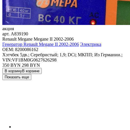
акция
арт.
A839190
Renault Megane Megane II 2002-2006
Генератор Renault Megane II 2002-2006
Электрика
OEM:
8200086162
Хэтчбек 5дв.; Серебристый; 1,9; DCi; МКПП; Из Германии.;
VIN:VF1BM0G0627626298
350 BYN
298
BYN
В корзину
В корзине
Показать еще