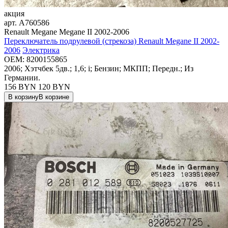
акция
арт.
A760586
Renault Megane Megane II 2002-2006
Переключатель подрулевой (стрекоза) Renault Megane II 2002-
2006
Электрика
OEM:
8200155865
2006; Хэтчбек 5дв.; 1,6; i; Бензин; МКПП; Передн.; Из
Германии.
156 BYN
120
BYN
В корзину
В корзине