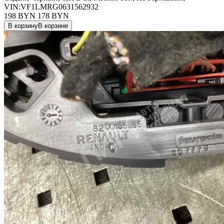
VIN:VF1LMRG0631562932
198 BYN
178
BYN
В корзину
В корзине