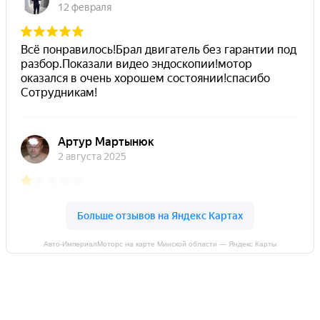
Авто-ИмпериалМоторс на карте Минской области — Яндекс Карты