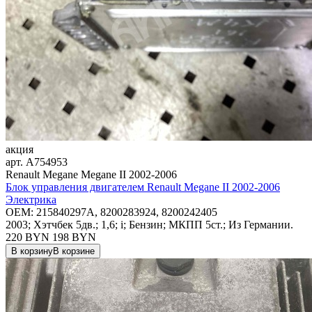
акция
арт.
A754953
Renault Megane Megane II 2002-2006
Блок управления двигателем Renault Megane II 2002-2006
Электрика
OEM:
215840297A, 8200283924, 8200242405
2003; Хэтчбек 5дв.; 1,6; i; Бензин; МКПП 5ст.; Из Германии.
220 BYN
198
BYN
В корзину
В корзине