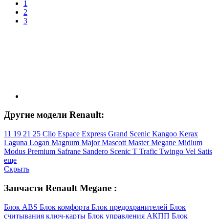
1
2
3
Другие модели Renault:
11
19
21
25
Clio
Espace
Express
Grand Scenic
Kangoo
Kerax
Laguna
Logan
Magnum
Major
Mascott
Master
Megane
Midlum
Modus
Premium
Safrane
Sandero
Scenic
T
Trafic
Twingo
Vel Satis
еще
Скрыть
Запчасти Renault Megane :
Блок ABS
Блок комфорта
Блок предохранителей
Блок
считывания ключ-карты
Блок управления АКПП
Блок