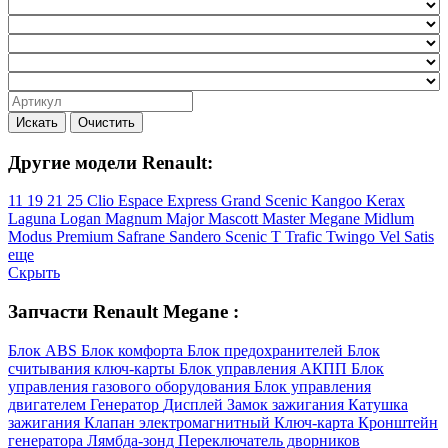
Искать
Очистить
Другие модели Renault:
11
19
21
25
Clio
Espace
Express
Grand Scenic
Kangoo
Kerax
Laguna
Logan
Magnum
Major
Mascott
Master
Megane
Midlum
Modus
Premium
Safrane
Sandero
Scenic
T
Trafic
Twingo
Vel Satis
еще
Скрыть
Запчасти Renault Megane :
Блок ABS
Блок комфорта
Блок предохранителей
Блок
считывания ключ-карты
Блок управления АКПП
Блок
управления газового оборудования
Блок управления
двигателем
Генератор
Дисплей
Замок зажигания
Катушка
зажигания
Клапан электромагнитный
Ключ-карта
Кронштейн
генератора
Лямбда-зонд
Переключатель дворников