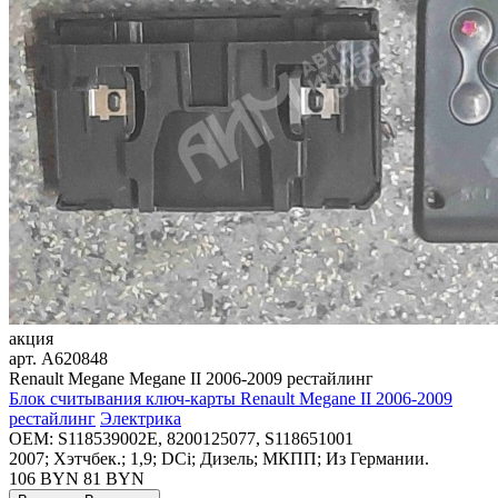
акция
арт.
A620848
Renault Megane Megane II 2006-2009 рестайлинг
Блок считывания ключ-карты Renault Megane II 2006-2009
рестайлинг
Электрика
OEM:
S118539002E, 8200125077, S118651001
2007; Хэтчбек.; 1,9; DCi; Дизель; МКПП; Из Германии.
106 BYN
81
BYN