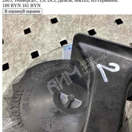
2005; Универсал.; 1,9; DCi; Дизель; МКПП; Из Германии.
189 BYN
161
BYN
В корзину
В корзине