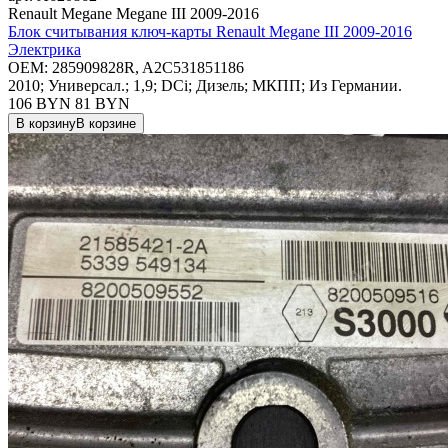
Renault Megane Megane III 2009-2016
Блок считывания ключ-карты Renault Megane III 2009-2016
Электрика
OEM:
285909828R, A2C531851186
2010; Универсал.; 1,9; DCi; Дизель; МКПП; Из Германии.
106 BYN
81
BYN
В корзину
В корзине