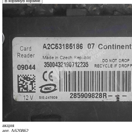
В корзину
В корзине
акция
арт.
A620862