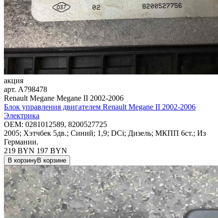
акция
арт.
A798478
Renault Megane Megane II 2002-2006
Блок управления двигателем Renault Megane II 2002-2006
Электрика
OEM:
0281012589, 8200527725
2005; Хэтчбек 5дв.; Синий; 1,9; DCi; Дизель; МКПП 6ст.; Из
Германии.
219 BYN
197
BYN
В корзину
В корзине