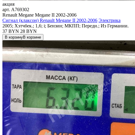
акция
арт.
A769302
Renault Megane Megane II 2002-2006
Сигнал (клаксон) Renault Megane II 2002-2006
Электрика
2005; Хэтчбек.; 1,6; i; Бензин; МКПП; Передн.; Из Германии.
37 BYN
28
BYN
В корзину
В корзине