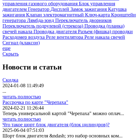
управления газового оборудования
Блок управления
двигателем
Генератор
Дисплей
Замок зажигания
Катушка
зажигания
Клапан электромагнитный
Ключ-карта
Кронштейн
генератора
Лямбда-зонд
Переключатель дворников
Переключатель подрулевой (стрекоза)
Проводка (планка)
свечей накала
Проводка двигателя
Разъем (фишка) проводки
Расходомер воздуха
Реле вентилятора
Реле накала свечей
Сигнал (клаксон)
еще
Скрыть
Новости
и статьи
Скидка
2024-01-08 11:49:49
...
читать полностью
Рассрочка по карте "Черепаха"
2024-02-21 11:26:44
Теперь универсальной картой "Черепаха" можно оплач...
читать полностью
Что такое шорт блок двигателя (блок цилиндров)?
2025-06-04 07:51:03
Шорт блок двигателя &ndash; это набор основных ком...