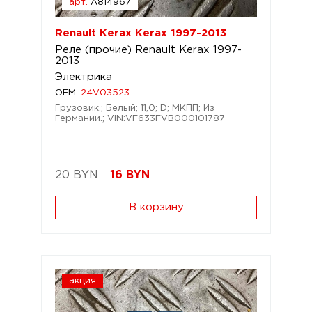
арт.
A814967
Renault Kerax Kerax 1997-2013
Реле (прочие) Renault Kerax 1997-
2013
Электрика
OEM:
24V03523
Грузовик.; Белый; 11,0; D; МКПП; Из
Германии.; VIN:VF633FVB000101787
20 BYN
16
BYN
В корзину
акция