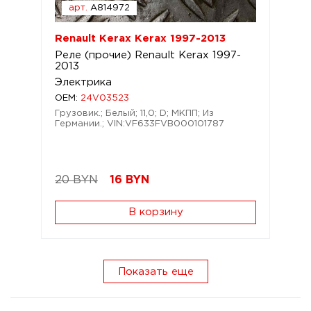
арт.
A814972
Renault Kerax Kerax 1997-2013
Реле (прочие) Renault Kerax 1997-
2013
Электрика
OEM:
24V03523
Грузовик.; Белый; 11,0; D; МКПП; Из
Германии.; VIN:VF633FVB000101787
20 BYN
16
BYN
В корзину
Показать еще