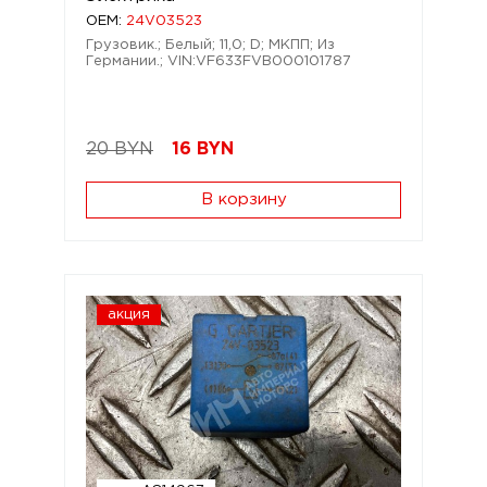
OEM:
24V03523
Грузовик.; Белый; 11,0; D; МКПП; Из
Германии.; VIN:VF633FVB000101787
20 BYN
16
BYN
В корзину
акция