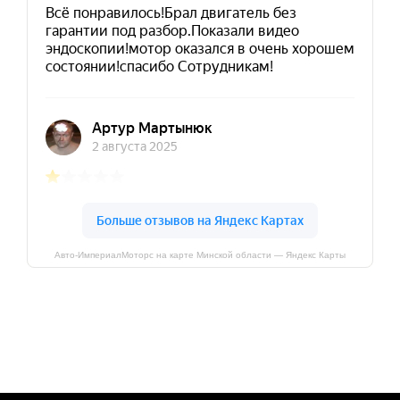
Авто-ИмпериалМоторс на карте Минской области — Яндекс Карты