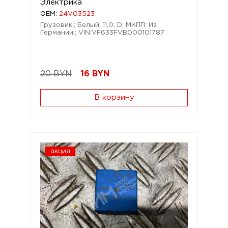
Электрика
OEM:
24V03523
Грузовик.; Белый; 11,0; D; МКПП; Из
Германии.; VIN:VF633FVB000101787
20 BYN
16
BYN
В корзину
акция