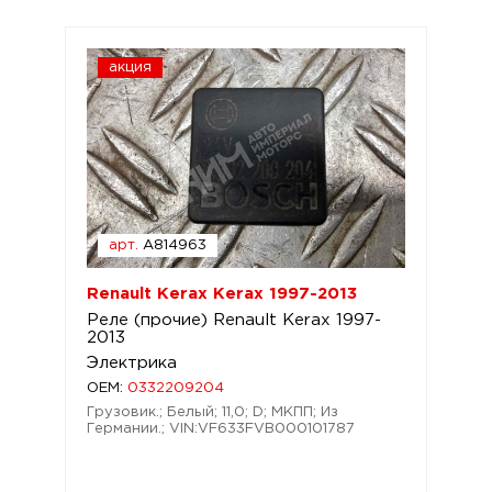
акция
арт.
A814963
Renault Kerax Kerax 1997-2013
Реле (прочие) Renault Kerax 1997-
2013
Электрика
OEM:
0332209204
Грузовик.; Белый; 11,0; D; МКПП; Из
Германии.; VIN:VF633FVB000101787