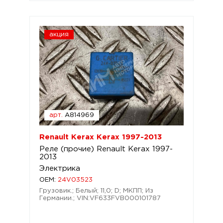
акция
арт.
A814969
Renault Kerax Kerax 1997-2013
Реле (прочие) Renault Kerax 1997-
2013
Электрика
OEM:
24V03523
Грузовик.; Белый; 11,0; D; МКПП; Из
Германии.; VIN:VF633FVB000101787