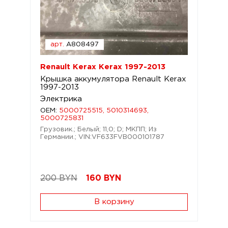
арт.
A808497
Renault Kerax Kerax 1997-2013
Крышка аккумулятора Renault Kerax
1997-2013
Электрика
OEM:
5000725515, 5010314693,
5000725831
Грузовик.; Белый; 11,0; D; МКПП; Из
Германии.; VIN:VF633FVB000101787
200 BYN
160
BYN
В корзину