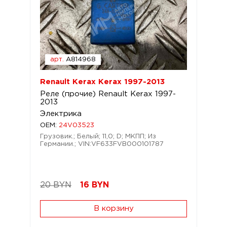
арт.
A814968
Renault Kerax Kerax 1997-2013
Реле (прочие) Renault Kerax 1997-
2013
Электрика
OEM:
24V03523
Грузовик.; Белый; 11,0; D; МКПП; Из
Германии.; VIN:VF633FVB000101787
20 BYN
16
BYN
В корзину