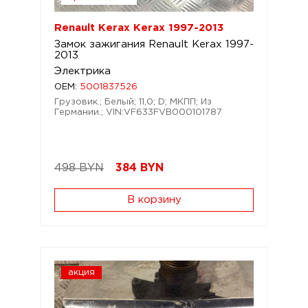
Renault Kerax Kerax 1997-2013
Замок зажигания Renault Kerax 1997-
2013
Электрика
OEM:
5001837526
Грузовик.; Белый; 11,0; D; МКПП; Из
Германии.; VIN:VF633FVB000101787
498 BYN
384
BYN
В корзину
акция