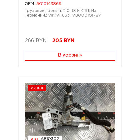
OEM:
5010143869
Грузовик.; Белый; 11,0; D; МКПП; Из
Германии.; VIN:VF633FVB000101787
266 BYN
205
BYN
В корзину
акция
арт.
A810302