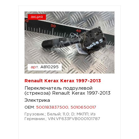
акция
арт.
A810295
Renault Kerax Kerax 1997-2013
Переключатель подрулевой
(стрекоза) Renault Kerax 1997-2013
Электрика
OEM:
500183837500, 5010650017
Грузовик.; Белый; 11,0; D; МКПП; Из
Германии.; VIN:VF633FVB000101787