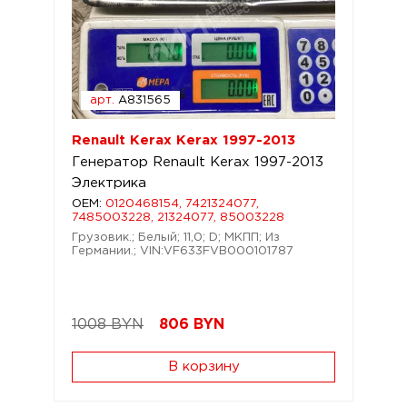
арт.
A831565
Renault Kerax Kerax 1997-2013
Генератор Renault Kerax 1997-2013
Электрика
OEM:
0120468154, 7421324077,
7485003228, 21324077, 85003228
Грузовик.; Белый; 11,0; D; МКПП; Из
Германии.; VIN:VF633FVB000101787
1008 BYN
806
BYN
В корзину