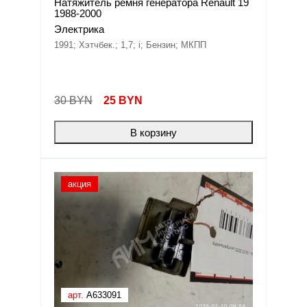
Натяжитель ремня генератора Renault 19
1988-2000
Электрика
1991; Хэтчбек.; 1,7; i; Бензин; МКПП
30 BYN
25
BYN
В корзину
акция
арт.
A633091