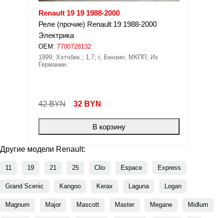
Renault 19 19 1988-2000
Реле (прочие) Renault 19 1988-2000
Электрика
OEM:
7700728132
1999; Хэтчбек.; 1,7; i; Бензин; МКПП; Из
Германии.
42 BYN
32
BYN
В корзину
Другие модели Renault:
11
19
21
25
Clio
Espace
Express
Grand Scenic
Kangoo
Kerax
Laguna
Logan
Magnum
Major
Mascott
Master
Megane
Midlum