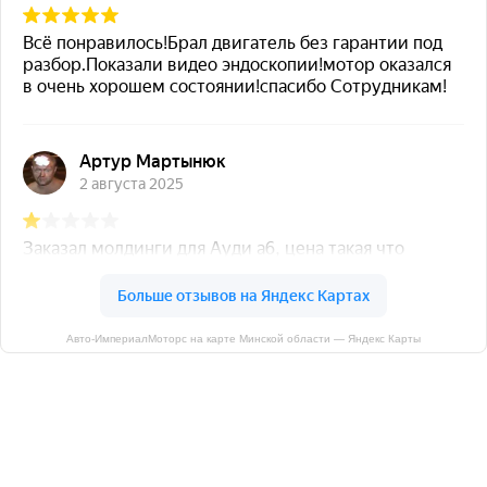
Авто-ИмпериалМоторс на карте Минской области — Яндекс Карты