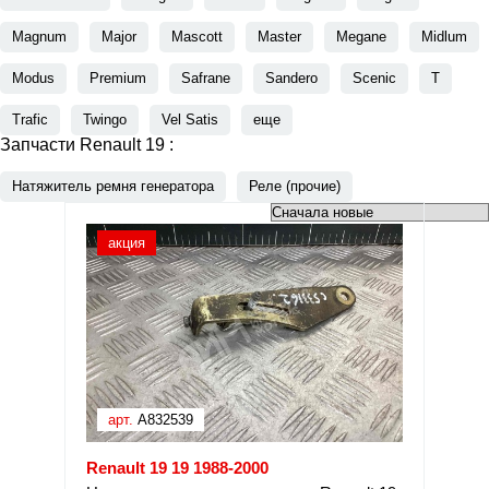
Magnum
Major
Mascott
Master
Megane
Midlum
Modus
Premium
Safrane
Sandero
Scenic
T
Trafic
Twingo
Vel Satis
еще
Запчасти Renault 19 :
Натяжитель ремня генератора
Реле (прочие)
акция
арт.
A832539
Renault 19 19 1988-2000