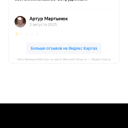
Авто-ИмпериалМоторс на карте Минской области — Яндекс Карты