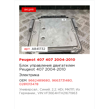
акция
арт.
A841732
Peugeot 407 407 2004-2010
Блок управления двигателем
Peugeot 407 2004-2010
Электрика
OEM:
9662489680, 9663731480,
0281013478
Универсал.; Синий; 2,2; HDi; МКПП; Из
Германии.; VIN:VF36E4HTH21671963