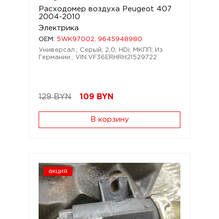
Расходомер воздуха Peugeot 407
2004-2010
Электрика
OEM:
5WK97002, 9645948980
Универсал.; Серый; 2,0; HDi; МКПП; Из
Германии.; VIN:VF36ERHRH21529722
129 BYN
109
BYN
В корзину
акция