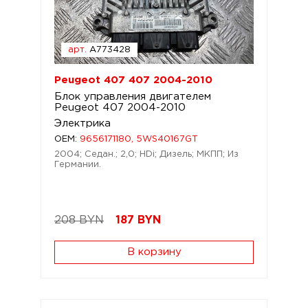
арт.
A773428
Peugeot 407 407 2004-2010
Блок управления двигателем
Peugeot 407 2004-2010
Электрика
OEM:
9656171180, 5WS40167GT
2004; Седан.; 2,0; HDi; Дизель; МКПП; Из
Германии.
208 BYN
187
BYN
В корзину