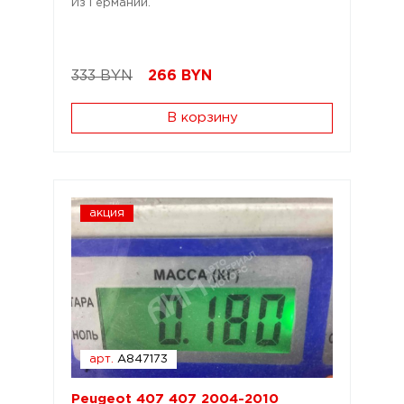
Из Германии.
333 BYN
266
BYN
В корзину
акция
арт.
A847173
Peugeot 407 407 2004-2010