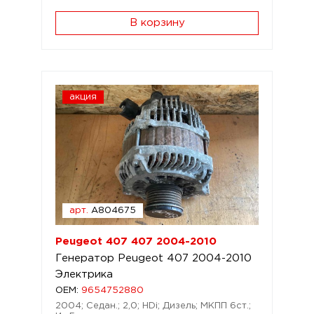
В корзину
акция
арт.
A804675
Peugeot 407 407 2004-2010
Генератор Peugeot 407 2004-2010
Электрика
OEM:
9654752880
2004; Седан.; 2,0; HDi; Дизель; МКПП 6ст.;