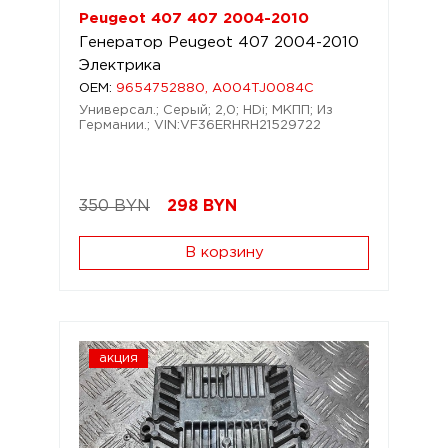
Peugeot 407 407 2004-2010
Генератор Peugeot 407 2004-2010
Электрика
OEM:
9654752880, A004TJ0084C
Универсал.; Серый; 2,0; HDi; МКПП; Из
Германии.; VIN:VF36ERHRH21529722
350 BYN
298
BYN
В корзину
акция