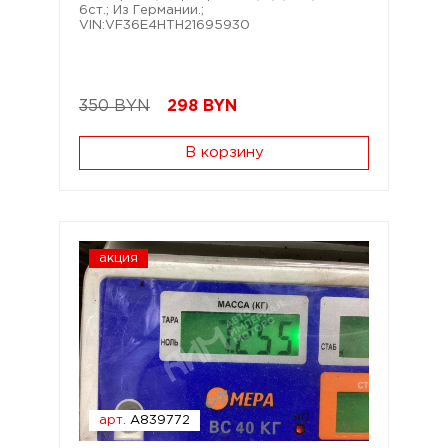
6ст.; Из Германии.;
VIN:VF36E4HTH21695930
350 BYN
298
BYN
В корзину
акция
арт.
A839772