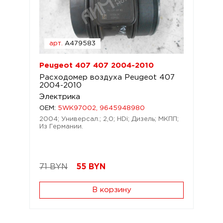
арт.
A479583
Peugeot 407 407 2004-2010
Расходомер воздуха Peugeot 407
2004-2010
Электрика
OEM:
5WK97002, 9645948980
2004; Универсал.; 2,0; HDi; Дизель; МКПП;
Из Германии.
71 BYN
55
BYN
В корзину