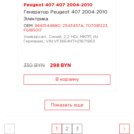
Peugeot 407 407 2004-2010
Генератор Peugeot 407 2004-2010
Электрика
OEM:
9661544880, 2543457A, 707081223,
FG18S017
Универсал.; Синий; 2,2; HDi; МКПП; Из
Германии.; VIN:VF36E4HTH21671963
350 BYN
298
BYN
В корзину
Показать еще
1
2
3