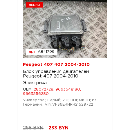
акция
арт.
A841799
Peugeot 407 407 2004-2010
Блок управления двигателем
Peugeot 407 2004-2010
Электрика
OEM:
28072728, 9663548180,
9663556280
Универсал.; Серый; 2,0; HDi; МКПП; Из
Германии.; VIN:VF36ERHRH21529722
258 BYN
233
BYN