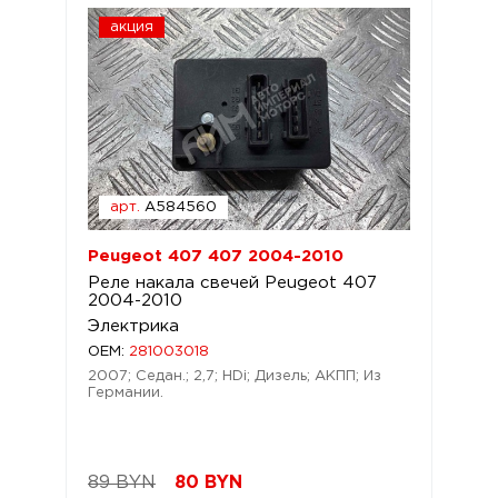
акция
арт.
A584560
Peugeot 407 407 2004-2010
Реле накала свечей Peugeot 407
2004-2010
Электрика
OEM:
281003018
2007; Седан.; 2,7; HDi; Дизель; АКПП; Из
Германии.
89 BYN
80
BYN