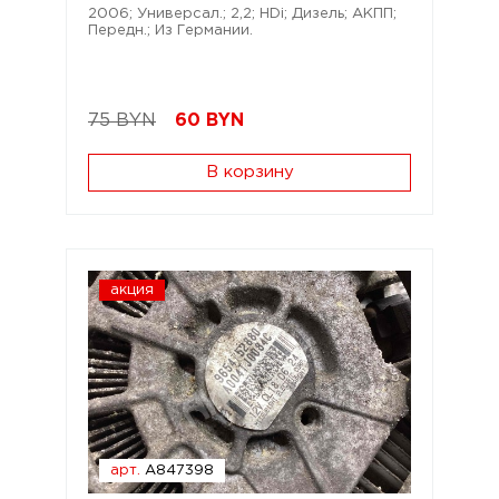
2006; Универсал.; 2,2; HDi; Дизель; АКПП;
Передн.; Из Германии.
75 BYN
60
BYN
В корзину
акция
арт.
A847398