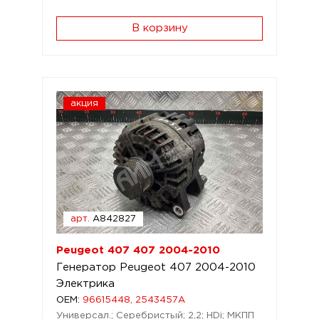
В корзину
акция
арт.
A842827
Peugeot 407 407 2004-2010
Генератор Peugeot 407 2004-2010
Электрика
OEM:
96615448, 2543457A
Универсал.; Серебристый; 2,2; HDi; МКПП