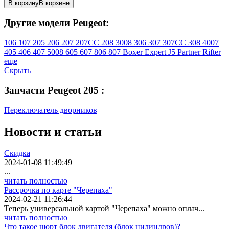
В корзину
В корзине
Другие модели Peugeot:
106
107
205
206
207
207CC
208
3008
306
307
307CC
308
4007
405
406
407
5008
605
607
806
807
Boxer
Expert
J5
Partner
Rifter
еще
Скрыть
Запчасти Peugeot 205 :
Переключатель дворников
Новости
и статьи
Скидка
2024-01-08 11:49:49
...
читать полностью
Рассрочка по карте "Черепаха"
2024-02-21 11:26:44
Теперь универсальной картой "Черепаха" можно оплач...
читать полностью
Что такое шорт блок двигателя (блок цилиндров)?