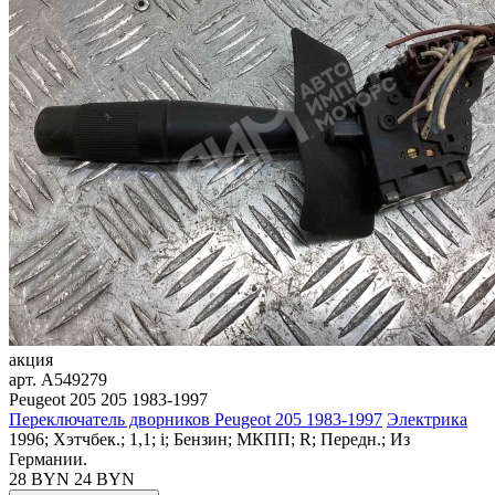
акция
арт.
A549279
Peugeot 205 205 1983-1997
Переключатель дворников Peugeot 205 1983-1997
Электрика
1996; Хэтчбек.; 1,1; i; Бензин; МКПП; R; Передн.; Из
Германии.
28 BYN
24
BYN