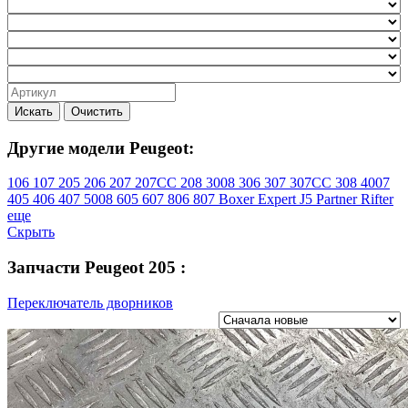
Искать
Очистить
Другие модели Peugeot:
106
107
205
206
207
207CC
208
3008
306
307
307CC
308
4007
405
406
407
5008
605
607
806
807
Boxer
Expert
J5
Partner
Rifter
еще
Скрыть
Запчасти Peugeot 205 :
Переключатель дворников