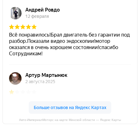
Авто-ИмпериалМоторс на карте Минской области — Яндекс Карты