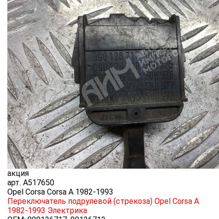
акция
арт.
A517650
Opel Corsa Corsa A 1982-1993
Переключатель подрулевой (стрекоза) Opel Corsa A
1982-1993
Электрика