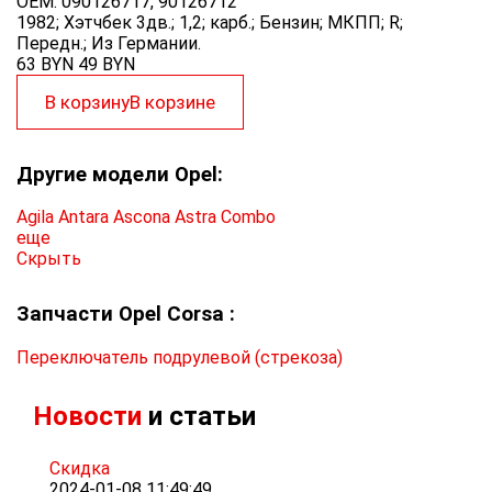
OEM:
090126717, 90126712
1982; Хэтчбек 3дв.; 1,2; карб.; Бензин; МКПП; R;
Передн.; Из Германии.
63 BYN
49
BYN
В корзину
В корзине
Другие модели Opel:
Agila
Antara
Ascona
Astra
Combo
еще
Скрыть
Запчасти Opel Corsa :
Переключатель подрулевой (стрекоза)
Новости
и статьи
Скидка
2024-01-08 11:49:49