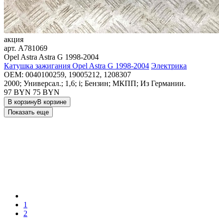
акция
арт.
A781069
Opel Astra Astra G 1998-2004
Катушка зажигания Opel Astra G 1998-2004
Электрика
OEM:
0040100259, 19005212, 1208307
2000; Универсал.; 1,6; i; Бензин; МКПП; Из Германии.
97 BYN
75
BYN
В корзину
В корзине
Показать еще
1
2