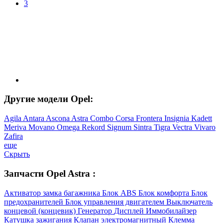
3
Другие модели Opel:
Agila
Antara
Ascona
Astra
Combo
Corsa
Frontera
Insignia
Kadett
Meriva
Movano
Omega
Rekord
Signum
Sintra
Tigra
Vectra
Vivaro
Zafira
еще
Скрыть
Запчасти Opel Astra :
Активатор замка багажника
Блок ABS
Блок комфорта
Блок
предохранителей
Блок управления двигателем
Выключатель
концевой (концевик)
Генератор
Дисплей
Иммобилайзер
Катушка зажигания
Клапан электромагнитный
Клемма