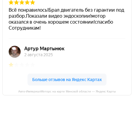
Авто-ИмпериалМоторс на карте Минской области — Яндекс Карты