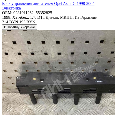
Блок управления двигателем Opel Astra G 1998-2004
Электрика
OEM:
0281011262, 55352825
1998; Хэтчбек.; 1,7; DTi; Дизель; МКПП; Из Германии.
214 BYN
193
BYN
В корзину
В корзине