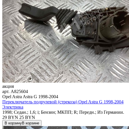
акция
арт.
A825604
Opel Astra Astra G 1998-2004
Переключатель подрулевой (стрекоза) Opel Astra G 1998-2004
Электрика
1998; Седан.; 1,6; i; Бензин; МКПП; R; Передн.; Из Германии.
29 BYN
25
BYN
В корзину
В корзине