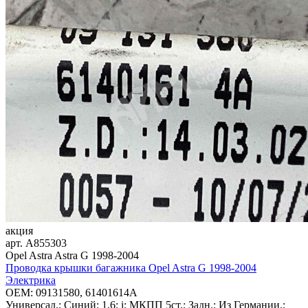
акция
арт.
A855303
Opel Astra Astra G 1998-2004
Проводка крышки багажника Opel Astra G 1998-2004
Электрика
OEM:
09131580, 61401614A
Универсал.; Синий; 1,6; i; МКПП 5ст.; Задн.; Из Германии.;