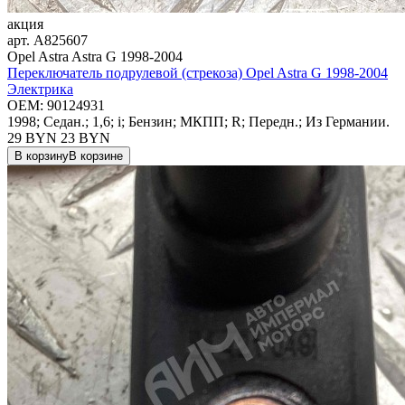
акция
арт.
A825607
Opel Astra Astra G 1998-2004
Переключатель подрулевой (стрекоза) Opel Astra G 1998-2004
Электрика
OEM:
90124931
1998; Седан.; 1,6; i; Бензин; МКПП; R; Передн.; Из Германии.
29 BYN
23
BYN
В корзину
В корзине