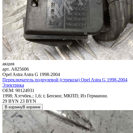
акция
арт.
A825606
Opel Astra Astra G 1998-2004
Переключатель подрулевой (стрекоза) Opel Astra G 1998-2004
Электрика
OEM:
90124931
1998; Хэтчбек.; 1,6; i; Бензин; МКПП; Из Германии.
29 BYN
23
BYN
В корзину
В корзине