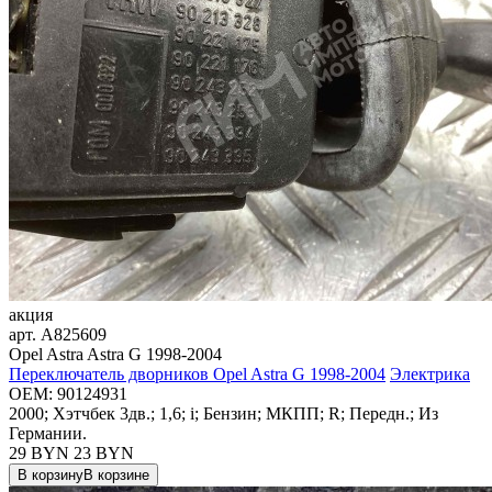
акция
арт.
A825609
Opel Astra Astra G 1998-2004
Переключатель дворников Opel Astra G 1998-2004
Электрика
OEM:
90124931
2000; Хэтчбек 3дв.; 1,6; i; Бензин; МКПП; R; Передн.; Из
Германии.
29 BYN
23
BYN
В корзину
В корзине