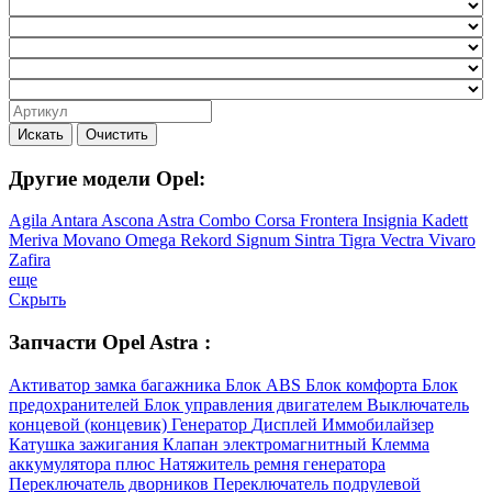
Искать
Очистить
Другие модели Opel:
Agila
Antara
Ascona
Astra
Combo
Corsa
Frontera
Insignia
Kadett
Meriva
Movano
Omega
Rekord
Signum
Sintra
Tigra
Vectra
Vivaro
Zafira
еще
Скрыть
Запчасти Opel Astra :
Активатор замка багажника
Блок ABS
Блок комфорта
Блок
предохранителей
Блок управления двигателем
Выключатель
концевой (концевик)
Генератор
Дисплей
Иммобилайзер
Катушка зажигания
Клапан электромагнитный
Клемма
аккумулятора плюс
Натяжитель ремня генератора
Переключатель дворников
Переключатель подрулевой