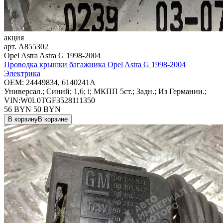
акция
арт.
A855302
Opel Astra Astra G 1998-2004
Проводка крышки багажника Opel Astra G 1998-2004
Электрика
OEM:
24449834, 6140241A
Универсал.; Синий; 1,6; i; МКПП 5ст.; Задн.; Из Германии.;
VIN:W0L0TGF3528111350
56 BYN
50
BYN
В корзину
В корзине