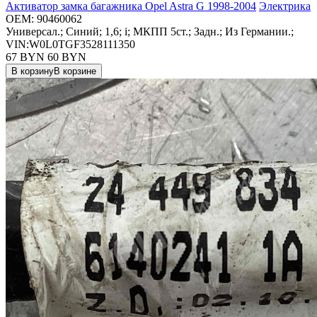
Активатор замка багажника Opel Astra G 1998-2004
Электрика
OEM:
90460062
Универсал.; Синий; 1,6; i; МКПП 5ст.; Задн.; Из Германии.;
VIN:W0L0TGF3528111350
67 BYN
60
BYN
В корзину
В корзине