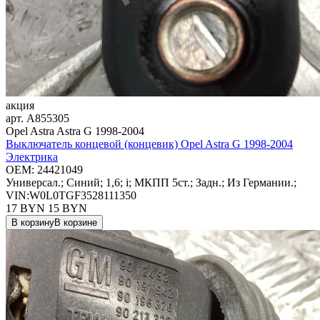
акция
арт.
A855305
Opel Astra Astra G 1998-2004
Выключатель концевой (концевик) Opel Astra G 1998-2004
Электрика
OEM:
24421049
Универсал.; Синий; 1,6; i; МКПП 5ст.; Задн.; Из Германии.;
VIN:W0L0TGF3528111350
17 BYN
15
BYN
В корзину
В корзине