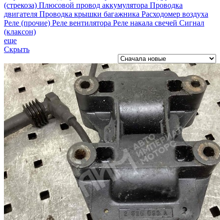
(стрекоза)
Плюсовой провод аккумулятора
Проводка
двигателя
Проводка крышки багажника
Расходомер воздуха
Реле (прочие)
Реле вентилятора
Реле накала свечей
Сигнал
(клаксон)
еще
Скрыть