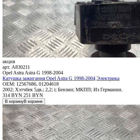
акция
арт.
A830211
Opel Astra Astra G 1998-2004
Катушка зажигания Opel Astra G 1998-2004
Электрика
OEM:
12567686, 01204618
2002; Хэтчбек 5дв.; 2,2; i; Бензин; МКПП; Из Германии.
314 BYN
251
BYN
В корзину
В корзине