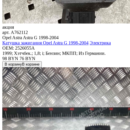
акция
арт.
A762112
Opel Astra Astra G 1998-2004
Катушка зажигания Opel Astra G 1998-2004
Электрика
OEM:
2526055A
1999; Хэтчбек.; 1,8; i; Бензин; МКПП; Из Германии.
98 BYN
76
BYN
В корзину
В корзине