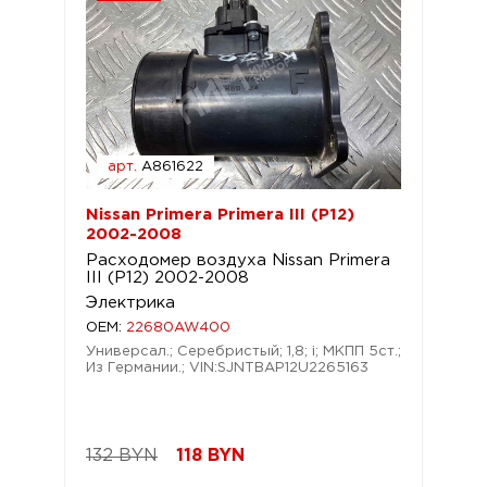
арт.
A861622
Nissan Primera Primera III (P12)
2002-2008
Расходомер воздуха Nissan Primera
III (P12) 2002-2008
Электрика
OEM:
22680AW400
Универсал.; Серебристый; 1,8; i; МКПП 5ст.;
Из Германии.; VIN:SJNTBAP12U2265163
132 BYN
118
BYN