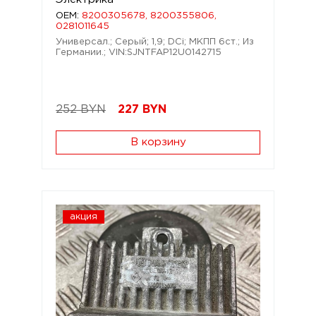
OEM:
8200305678, 8200355806,
0281011645
Универсал.; Серый; 1,9; DCi; МКПП 6ст.; Из
Германии.; VIN:SJNTFAP12U0142715
252 BYN
227
BYN
В корзину
акция