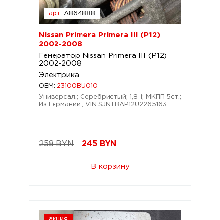
арт.
A864888
Nissan Primera Primera III (P12)
2002-2008
Генератор Nissan Primera III (P12)
2002-2008
Электрика
OEM:
23100BU010
Универсал.; Серебристый; 1,8; i; МКПП 5ст.;
Из Германии.; VIN:SJNTBAP12U2265163
258 BYN
245
BYN
В корзину
акция