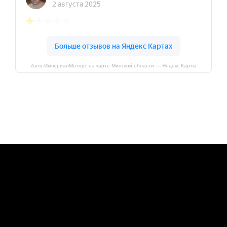
Авто-ИмпериалМоторс на карте Минской области — Яндекс Карты