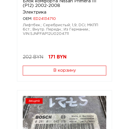
Блок комфорта Nissan Primera III
(P12) 2002-2008
Электрика
OEM:
ED24134710
Лифтбек.; Серебристый; 1,9; DCi; МКПП
6ст.; Внутр. Передн.; Из Германии.;
VIN:SJNFFAP12U0204711
202 BYN
171
BYN
В корзину
акция