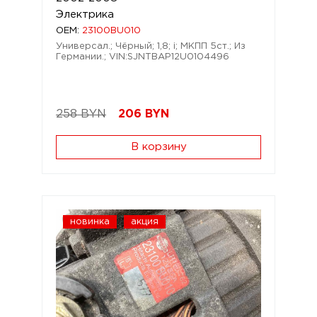
Электрика
OEM:
23100BU010
Универсал.; Чёрный; 1,8; i; МКПП 5ст.; Из
Германии.; VIN:SJNTBAP12U0104496
258 BYN
206
BYN
В корзину
новинка
акция