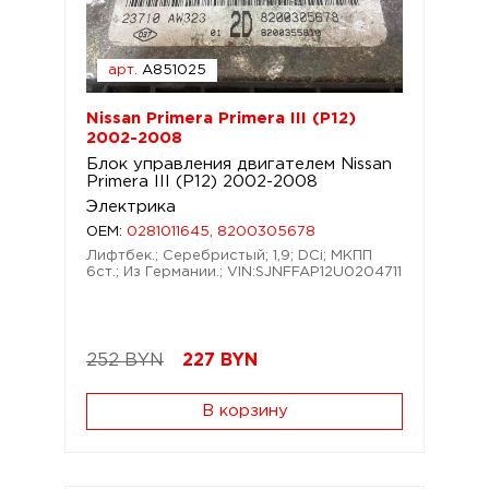
арт.
A851025
Nissan Primera Primera III (P12)
2002-2008
Блок управления двигателем Nissan
Primera III (P12) 2002-2008
Электрика
OEM:
0281011645, 8200305678
Лифтбек.; Серебристый; 1,9; DCi; МКПП
6ст.; Из Германии.; VIN:SJNFFAP12U0204711
252 BYN
227
BYN
В корзину