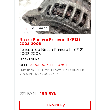
арт.
A839977
Nissan Primera Primera III (P12)
2002-2008
Генератор Nissan Primera III (P12)
2002-2008
Электрика
OEM:
23100BU015, LR180762B
Лифтбек.; 1,8; i; МКПП 5ст.; Из Германии.;
VIN:SJNFBAP12U0223271
221 BYN
199
BYN
В корзину