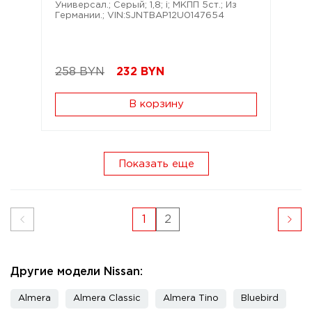
Универсал.; Серый; 1,8; i; МКПП 5ст.; Из
Германии.; VIN:SJNTBAP12U0147654
258 BYN
232
BYN
В корзину
Показать еще
1
2
Другие модели Nissan:
Almera
Almera Classic
Almera Tino
Bluebird