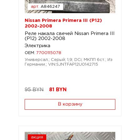
арт.
A846247
Nissan Primera Primera III (P12)
2002-2008
Реле накала свечей Nissan Primera III
(P12) 2002-2008
Электрика
OEM:
7700115078
Универсал.; Серый; 1,9; DCi; МКПП 6ст.; Из
Германии.; VIN:SJNTFAP12U0142715
95 BYN
81
BYN
В корзину
акция