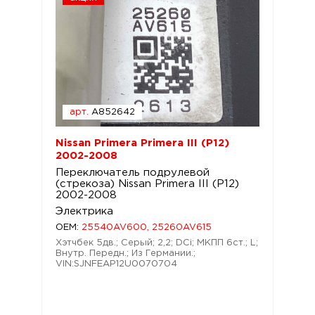
арт.
A852642
Nissan Primera Primera III (P12)
2002-2008
Переключатель подрулевой
(стрекоза) Nissan Primera III (P12)
2002-2008
Электрика
OEM:
25540AV600, 25260AV615
Хэтчбек 5дв.; Серый; 2,2; DCi; МКПП 6ст.; L;
Внутр. Передн.; Из Германии.;
VIN:SJNFEAP12U0070704