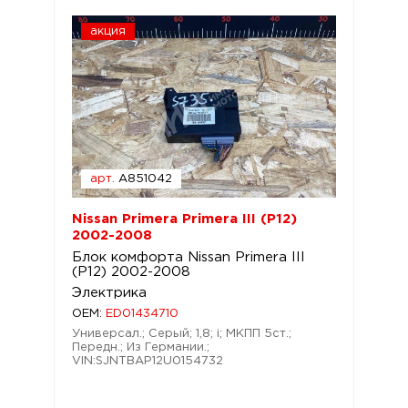
акция
арт.
A851042
Nissan Primera Primera III (P12)
2002-2008
Блок комфорта Nissan Primera III
(P12) 2002-2008
Электрика
OEM:
ED01434710
Универсал.; Серый; 1,8; i; МКПП 5ст.;
Передн.; Из Германии.;
VIN:SJNTBAP12U0154732