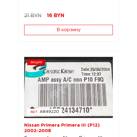
21 BYN
16
BYN
В корзину
акция
арт.
A849220
Nissan Primera Primera III (P12)
2002-2008