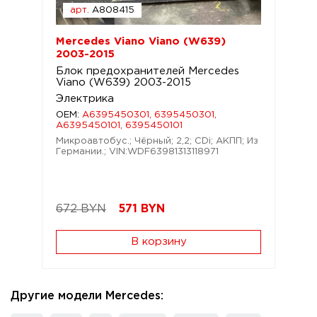
арт.
A808415
Mercedes Viano Viano (W639)
2003-2015
Блок предохранителей Mercedes
Viano (W639) 2003-2015
Электрика
OEM:
A6395450301, 6395450301,
A6395450101, 6395450101
Микроавтобус.; Чёрный; 2,2; CDi; АКПП; Из
Германии.; VIN:WDF63981313118971
672 BYN
571
BYN
В корзину
Другие модели Mercedes: