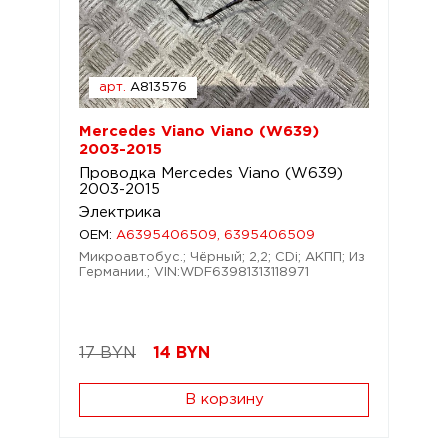
арт.
A813576
Mercedes Viano Viano (W639)
2003-2015
Проводка Mercedes Viano (W639)
2003-2015
Электрика
OEM:
A6395406509, 6395406509
Микроавтобус.; Чёрный; 2,2; CDi; АКПП; Из
Германии.; VIN:WDF63981313118971
17 BYN
14
BYN
В корзину