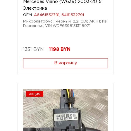
Mercedes Viano (W639) 2003-2015
Электрика
OEM:
A6461532791, 6461532791
Микроавтобус.; Чёрный; 2,2; CDi; АКПП; Из
Германии.; VIN:WDF63981313118971
1331 BYN
1198
BYN
В корзину
акция