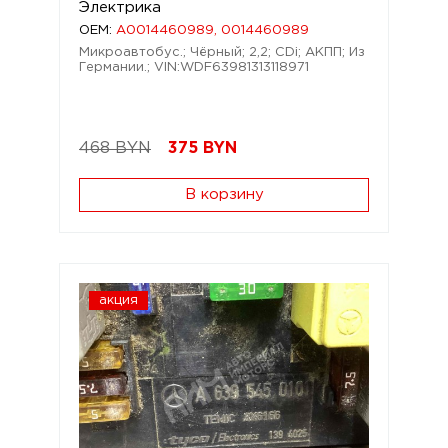
Электрика
OEM:
A0014460989, 0014460989
Микроавтобус.; Чёрный; 2,2; CDi; АКПП; Из
Германии.; VIN:WDF63981313118971
468 BYN
375
BYN
В корзину
акция