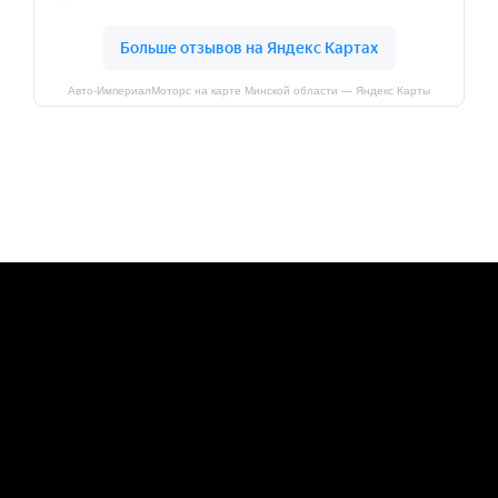
Авто-ИмпериалМоторс на карте Минской области — Яндекс Карты