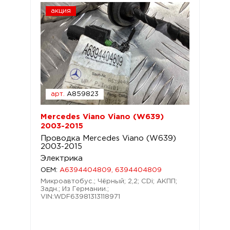
акция
арт.
A859823
Mercedes Viano Viano (W639)
2003-2015
Проводка Mercedes Viano (W639)
2003-2015
Электрика
OEM:
A6394404809, 6394404809
Микроавтобус.; Чёрный; 2,2; CDi; АКПП;
Задн.; Из Германии.;
VIN:WDF63981313118971