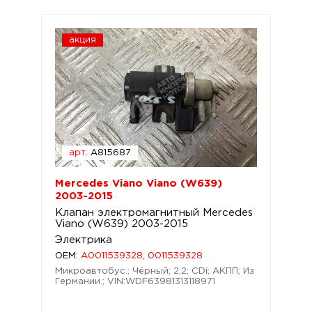
акция
арт.
A815687
Mercedes Viano Viano (W639)
2003-2015
Клапан электромагнитный Mercedes
Viano (W639) 2003-2015
Электрика
OEM:
A0011539328, 0011539328
Микроавтобус.; Чёрный; 2,2; CDi; АКПП; Из
Германии.; VIN:WDF63981313118971