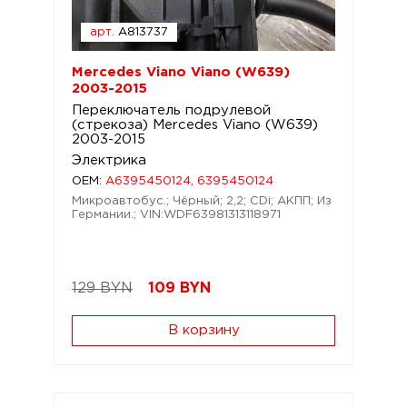
арт.
A813737
Mercedes Viano Viano (W639)
2003-2015
Переключатель подрулевой
(стрекоза) Mercedes Viano (W639)
2003-2015
Электрика
OEM:
A6395450124, 6395450124
Микроавтобус.; Чёрный; 2,2; CDi; АКПП; Из
Германии.; VIN:WDF63981313118971
129 BYN
109
BYN
В корзину