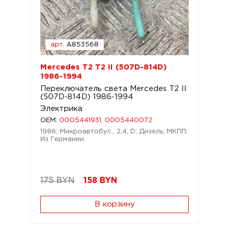
арт.
A853568
Mercedes T2 T2 II (507D-814D)
1986-1994
Переключатель света Mercedes T2 II
(507D-814D) 1986-1994
Электрика
OEM:
0005441931, 0005440072
1986; Микроавтобус.; 2,4; D; Дизель; МКПП;
Из Германии.
175 BYN
158
BYN
В корзину