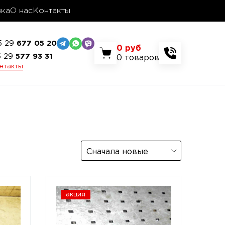
вка
О нас
Контакты
5 29
677 05 20
0
руб
5 29
577 93 31
0
товаров
онтакты
Сначала новые
акция