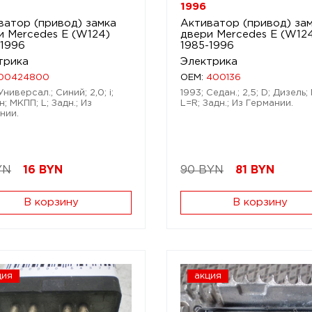
1996
ватор (привод) замка
Активатор (привод) за
и Mercedes E (W124)
двери Mercedes E (W12
-1996
1985-1996
трика
Электрика
00424800
OEM:
400136
Универсал.; Синий; 2,0; i;
1993; Седан.; 2,5; D; Дизель;
; МКПП; L; Задн.; Из
L=R; Задн.; Из Германии.
нии.
YN
16
BYN
90 BYN
81
BYN
В корзину
В корзину
ция
акция