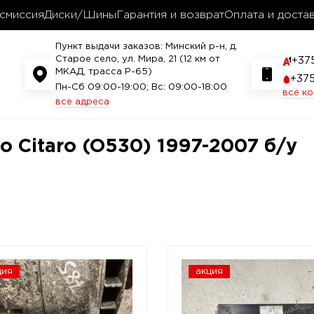
смиссия
Диски/Шины
Гарантия и возврат
Оплата и доста
Пункт выдачи заказов: Минский р-н, д.
Старое село, ул. Мира, 21 (12 км от
+37
МКАД, трасса P-65)
+37
Пн-Сб 09:00-19:00; Вс: 09:00-18:00
все к
все адреса
o Citaro (O530) 1997-2007 б/у
ция
акция