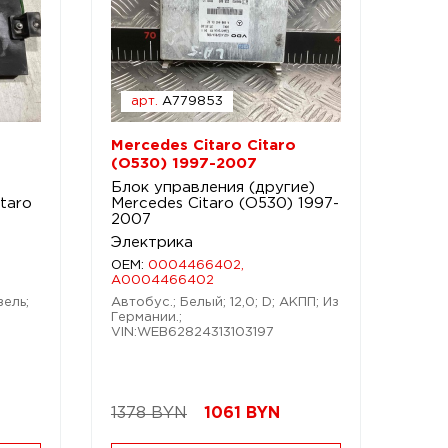
арт.
A779853
Mercedes Citaro Citaro
(O530) 1997-2007
Блок управления (другие)
taro
Mercedes Citaro (O530) 1997-
2007
Электрика
OEM:
0004466402,
A0004466402
зель;
Автобус.; Белый; 12,0; D; АКПП; Из
Германии.;
VIN:WEB62824313103197
1378 BYN
1061
BYN