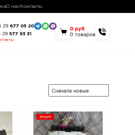
вка
О нас
Контакты
5 29
677 05 20
0
руб
5 29
577 93 31
0
товаров
онтакты
Сначала новые
акция