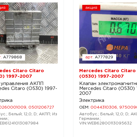
ция
акция
.
A779868
арт.
A777829
edes Citaro Citaro
Mercedes Citaro Citaro
0) 1997-2007
(O530) 1997-2007
 управления АКПП
Клапан электромагнитн
des Citaro (O530) 1997-
Mercedes Citaro (O530) 
2007
трика
Электрика
0260001009, 0501206727
OEM:
0044310306, 975009
с.; Белый; 12,0; D; АКПП; Из
Автобус.; Белый; 12,0; D; АК
нии.;
Германии.;
EB61241013087984
VIN:WEB62800113095632