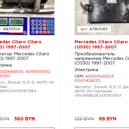
.
A835104
арт.
A780083
edes Citaro Citaro
Mercedes Citaro Citaro
0) 1997-2007
(O530) 1997-2007
ратор Mercedes Citaro
Преобразователь
0) 1997-2007
напряжения Mercedes Ci
(O530) 1997-2007
трика
Электрика
0120689535, A0111545002,
45002
OEM:
A0005429225,
0005429225
с.; Белый; 12,0; D; АКПП; Из
нии.;
Автобус.; Белый; 12,0; D; Ди
EB61241013087984
АКПП; Из Германии.;
VIN:WEB62824313103197
 BYN
560
BYN
129 BYN
99
BYN