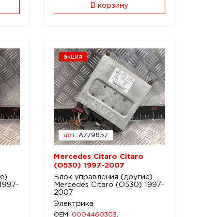
В корзину
акция
арт.
A779857
Mercedes Citaro Citaro
(O530) 1997-2007
е)
Блок управления (другие)
1997-
Mercedes Citaro (O530) 1997-
2007
Электрика
OEM:
0004460303,