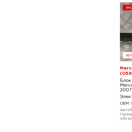
ак
арт
Merc
(O53
Блок
Merce
2007
Элек
OEM:
Автобу
Герма
VIN:W