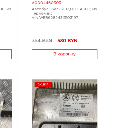
A0004460303
ПП; Из
Автобус.; Белый; 12,0; D; АКПП; Из
Германии.;
VIN:WEB62824313103197
754 BYN
580
BYN
В корзину
акция