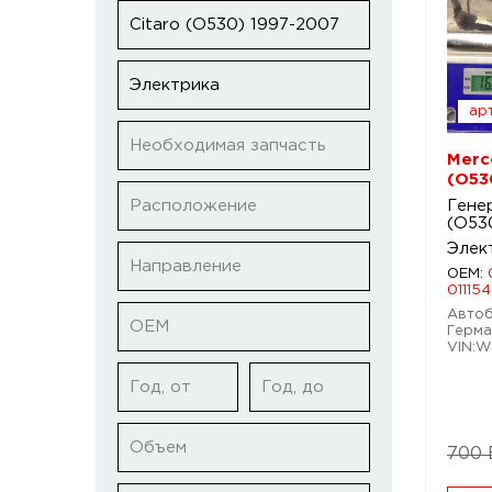
Citaro (O530) 1997-2007
Электрика
арт
Необходимая запчасть
Merc
(O53
Расположение
Гене
(O53
Элек
Направление
OEM:
01115
Автобу
ОЕМ
Герма
VIN:W
Год, от
Год, до
Объем
700