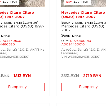
.
A779858
арт.
A779860
edes Citaro Citaro
Mercedes Citaro Citaro
0) 1997-2007
(O530) 1997-2007
 управления (другие)
Блок управления (други
des Citaro (O530) 1997-
Mercedes Citaro (O530) 
2007
трика
Электрика
0004460530,
OEM:
0024460010,
4460530
A0024460010
с.; Белый; 12,0; D; АКПП; Из
Автобус.; Белый; 12,0; D; АК
нии.;
Германии.;
EB62824313103197
VIN:WEB62824313103197
 BYN
1813
BYN
3531 BYN
2719
BYN
В корзину
В корзину