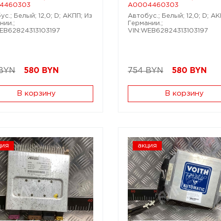
4460303
A0004460303
с.; Белый; 12,0; D; АКПП; Из
Автобус.; Белый; 12,0; D; АК
нии.;
Германии.;
EB62824313103197
VIN:WEB62824313103197
 BYN
580
BYN
754 BYN
580
BYN
В корзину
В корзину
ция
акция