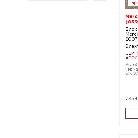
арт
Merc
(O53
Блок
Merce
2007
Элек
OEM:
A000
Автобу
Герма
VIN:W
2354