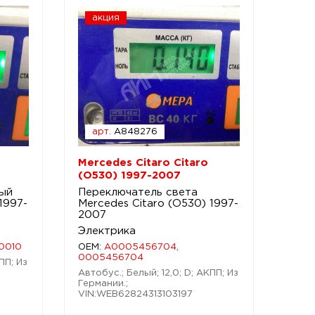
акция
арт.
A848276
Mercedes Citaro Citaro
(O530) 1997-2007
ый
Переключатель света
1997-
Mercedes Citaro (O530) 1997-
2007
Электрика
0010
OEM:
A0005456704,
0005456704
ПП; Из
Автобус.; Белый; 12,0; D; АКПП; Из
Германии.;
VIN:WEB62824313103197