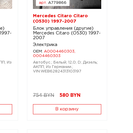
арт.
A779866
Mercedes Citaro Citaro
(O530) 1997-2007
е)
Блок управления (другие)
1997-
Mercedes Citaro (O530) 1997-
2007
Электрика
OEM:
A0004460303,
0004460303
ПП; Из
Автобус.; Белый; 12,0; D; Дизель;
АКПП; Из Германии.;
VIN:WEB62824313103197
754 BYN
580
BYN
В корзину