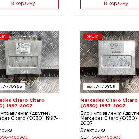
В корзину
В корзину
ция
акция
.
A779855
арт.
A779856
edes Citaro Citaro
Mercedes Citaro Citaro
0) 1997-2007
(O530) 1997-2007
 управления (другие)
Блок управления (други
des Citaro (O530) 1997-
Mercedes Citaro (O530) 
2007
трика
Электрика
0004460303,
OEM:
0004460303,