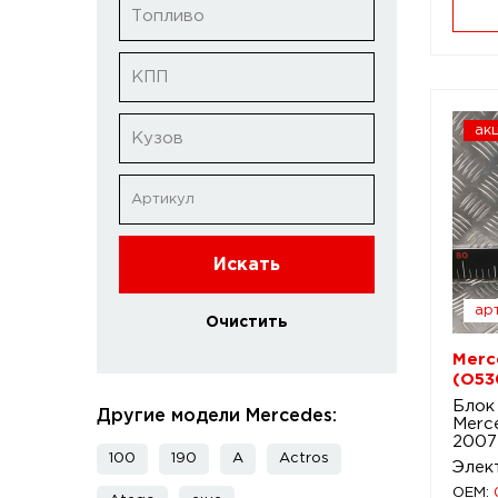
Топливо
КПП
ак
Кузов
Искать
арт
Очистить
Merc
(O53
Блок
Другие модели Mercedes:
Merce
2007
100
190
A
Actros
Элек
OEM: