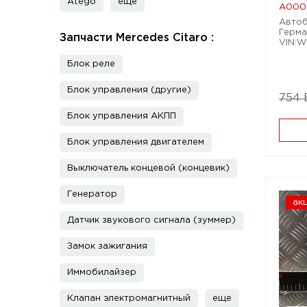
Atego
еще
A000
Автобу
Герма
Запчасти Mercedes Citaro :
VIN:W
Блок реле
Блок управления (другие)
754
Блок управления АКПП
Блок управления двигателем
Выключатель концевой (концевик)
Генератор
ак
Датчик звукового сигнала (зуммер)
Замок зажигания
Иммобилайзер
Клапан электромагнитный
еще