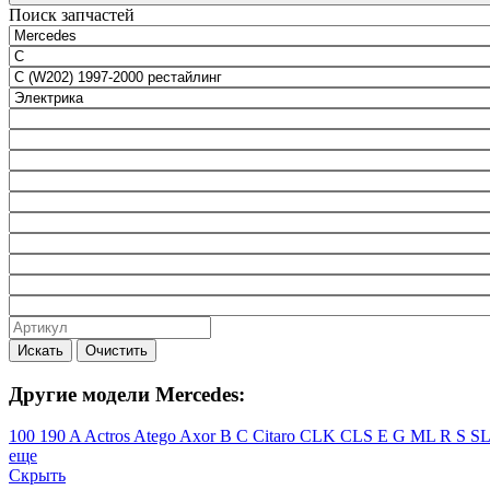
Поиск запчастей
Искать
Очистить
Другие модели Mercedes:
100
190
A
Actros
Atego
Axor
B
C
Citaro
CLK
CLS
E
G
ML
R
S
S
еще
Скрыть