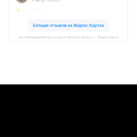
Авто-ИмпериалМоторс на карте Минской области — Яндекс Карты