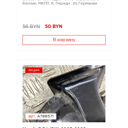
Бензин; МКПП; R; Передн.; Из Германии.
56 BYN
50
BYN
В корзину
акция
арт.
A788571