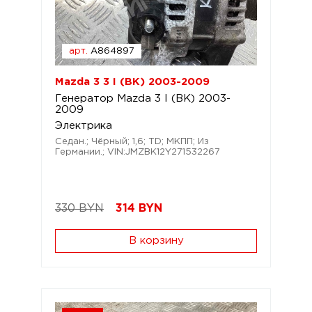
арт.
A864897
Mazda 3 3 I (BK) 2003-2009
Генератор Mazda 3 I (BK) 2003-
2009
Электрика
Седан.; Чёрный; 1,6; TD; МКПП; Из
Германии.; VIN:JMZBK12Y271532267
330 BYN
314
BYN
В корзину