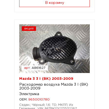
В корзину
акция
арт.
A861627
Mazda 3 3 I (BK) 2003-2009
Расходомер воздуха Mazda 3 I (BK)
2003-2009
Электрика
OEM:
9650010780
Седан.; Чёрный; 1,6; TD; МКПП; Из
Германии.; VIN:JMZBK12Y271532267