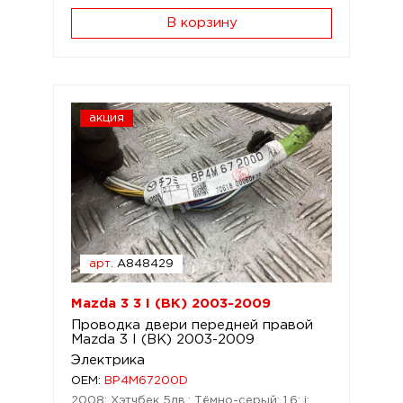
В корзину
акция
арт.
A848429
Mazda 3 3 I (BK) 2003-2009
Проводка двери передней правой
Mazda 3 I (BK) 2003-2009
Электрика
OEM:
BP4M67200D
2008; Хэтчбек 5дв.; Тёмно-серый; 1,6; i;