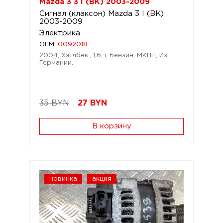
Mazda 3 3 I (BK) 2003-2009
Сигнал (клаксон) Mazda 3 I (BK)
2003-2009
Электрика
OEM:
0092018
2004; Хэтчбек.; 1,6; i; Бензин; МКПП; Из
Германии.
35 BYN
27
BYN
В корзину
новинка
акция