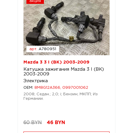
акция
арт.
A780951
Mazda 3 3 I (BK) 2003-2009
Катушка зажигания Mazda 3 I (BK)
2003-2009
Электрика
OEM:
8M8G12A366, 0997001062
2008; Седан.; 2,0; i; Бензин; МКПП; Из
Германии.
60 BYN
46
BYN