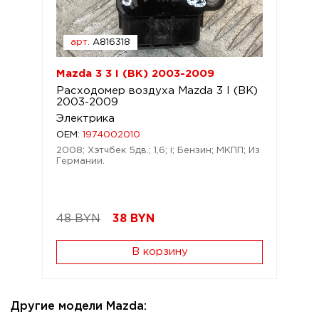
арт.
A816318
Mazda 3 3 I (BK) 2003-2009
Расходомер воздуха Mazda 3 I (BK)
2003-2009
Электрика
OEM:
1974002010
2008; Хэтчбек 5дв.; 1,6; i; Бензин; МКПП; Из
Германии.
48 BYN
38
BYN
В корзину
Другие модели Mazda: