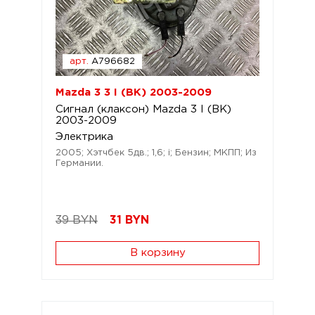
арт.
A796682
Mazda 3 3 I (BK) 2003-2009
Сигнал (клаксон) Mazda 3 I (BK)
2003-2009
Электрика
2005; Хэтчбек 5дв.; 1,6; i; Бензин; МКПП; Из
Германии.
39 BYN
31
BYN
В корзину