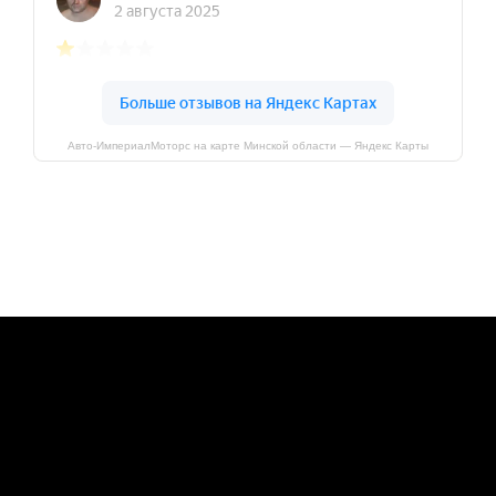
Авто-ИмпериалМоторс на карте Минской области — Яндекс Карты