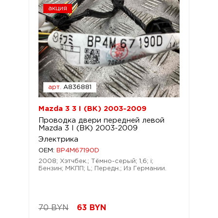
акция
арт.
A836881
Mazda 3 3 I (BK) 2003-2009
Проводка двери передней левой
Mazda 3 I (BK) 2003-2009
Электрика
OEM:
BP4M67190D
2008; Хэтчбек.; Тёмно-серый; 1,6; i;
Бензин; МКПП; L; Передн.; Из Германии.
70 BYN
63
BYN