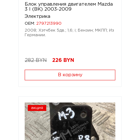
Блок управления двигателем Mazda
3 I (BK) 2003-2009
Электрика
OEM:
2797213990
2008; Хэтчбек 5дв.; 1,6; i; Бензин; МКПП; Из
Германии.
282 BYN
226
BYN
В корзину
акция