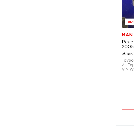
арт
MAN 
Реле
2005
Элек
Грузо
Из Ге
VIN: