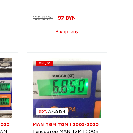
129 BYN
97
BYN
В корзину
акция
арт.
A769194
2020
MAN TGM TGM I 2005-2020
MAN
Генератор MAN TGM I 2005-