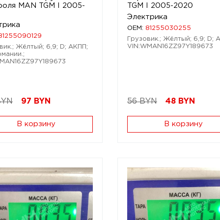
роля MAN TGM I 2005-
TGM I 2005-2020
Электрика
трика
OEM:
81255030255
81255090129
Грузовик.; Жёлтый; 6,9; D; 
VIN:WMAN16ZZ97Y189673
вик.; Жёлтый; 6,9; D; АКПП;
рмании.;
WMAN16ZZ97Y189673
BYN
97
BYN
56 BYN
48
BYN
В корзину
В корзину