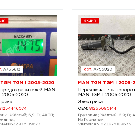
ция
акция
.
A755812
арт.
A755820
TGM TGM I 2005-2020
MAN TGM TGM I 2005-
 предохранителей MAN
Переключатель поворо
I 2005-2020
MAN TGM I 2005-2020
трика
Электрика
81254446074
OEM:
81255090144
вик.; Жёлтый; 6,9; D; АКПП;
Грузовик.; Жёлтый; 6,9; D; 
рмании.;
Из Германии.;
WMAN16ZZ97Y189673
VIN:WMAN16ZZ97Y189673