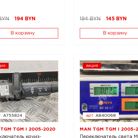
BYN
194
BYN
194 BYN
145
BYN
В корзину
В корзину
ция
акция
.
A755824
арт.
A840068
TGM TGM I 2005-2020
MAN TGM TGM I 2005-
ключатель круиз-
Переключатель света 