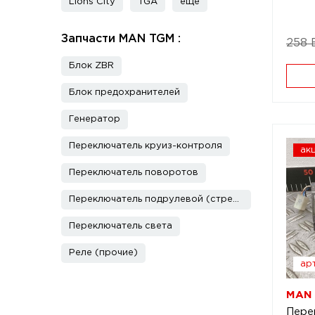
Lions City
TGA
еще
Запчасти MAN TGM :
258 
Блок ZBR
Блок предохранителей
Генератор
Переключатель круиз-контроля
ак
Переключатель поворотов
Переключатель подрулевой (стрекоза)
Переключатель света
Реле (прочие)
арт
MAN 
Пере