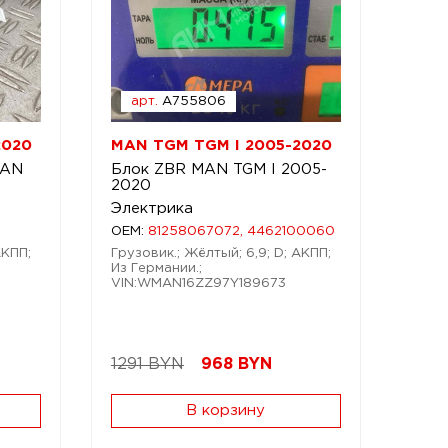
арт.
A755806
2020
MAN TGM TGM I 2005-2020
MAN
Блок ZBR MAN TGM I 2005-
2020
Электрика
OEM:
81258067072, 4462100060
АКПП;
Грузовик.; Жёлтый; 6,9; D; АКПП;
Из Германии.;
VIN:WMAN16ZZ97Y189673
1291 BYN
968
BYN
В корзину