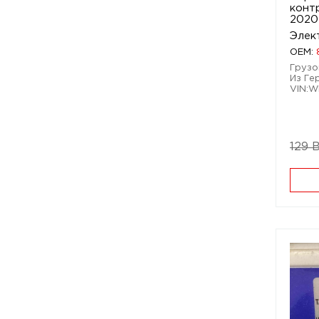
конт
2020
Элек
OEM:
Грузо
Из Ге
VIN:
129 