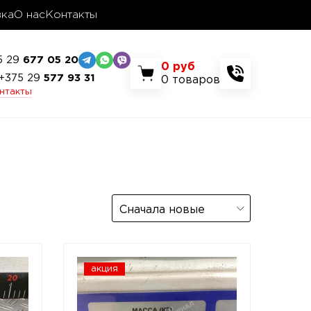
вка
О нас
Контакты
5 29
677 05 20
0
руб
+375 29
577 93 31
0
товаров
онтакты
Сначала новые
акция