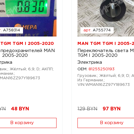
.
A758314
арт.
A755774
TGM TGM I 2005-2020
MAN TGM TGM I 2005-
 предохранителей MAN
Переключатель света 
I 2005-2020
TGM I 2005-2020
трика
Электрика
вик.; Жёлтый; 6,9; D; АКПП;
OEM:
81255250193
рмании.;
Грузовик.; Жёлтый; 6,9; D; 
WMAN16ZZ97Y189673
Из Германии.;
VIN:WMAN16ZZ97Y189673
YN
48
BYN
129 BYN
97
BYN
В корзину
В корзину