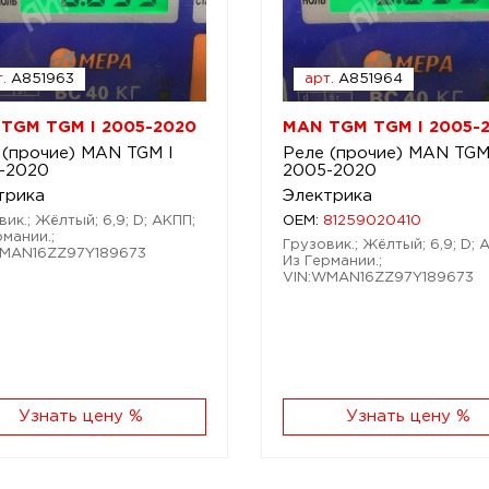
.
A851963
арт.
A851964
TGM TGM I 2005-2020
MAN TGM TGM I 2005-
 (прочие) MAN TGM I
Реле (прочие) MAN TGM
-2020
2005-2020
трика
Электрика
вик.; Жёлтый; 6,9; D; АКПП;
OEM:
81259020410
рмании.;
Грузовик.; Жёлтый; 6,9; D; 
WMAN16ZZ97Y189673
Из Германии.;
VIN:WMAN16ZZ97Y189673
Узнать цену %
Узнать цену %