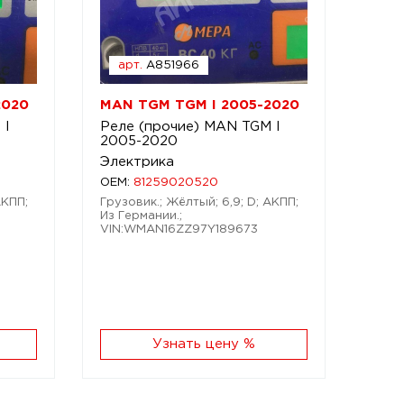
арт.
A851966
2020
MAN TGM TGM I 2005-2020
 I
Реле (прочие) MAN TGM I
2005-2020
Электрика
OEM:
81259020520
АКПП;
Грузовик.; Жёлтый; 6,9; D; АКПП;
Из Германии.;
VIN:WMAN16ZZ97Y189673
Узнать цену %