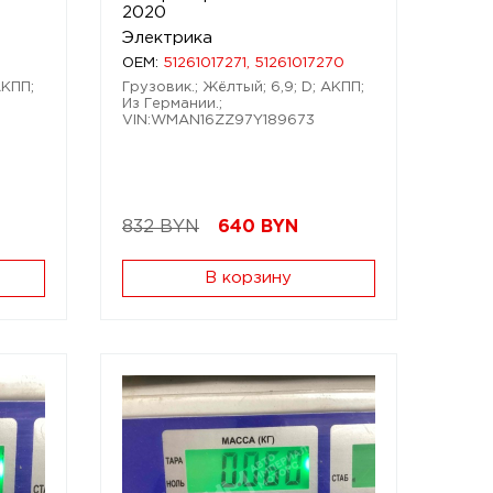
2020
Электрика
OEM:
51261017271, 51261017270
АКПП;
Грузовик.; Жёлтый; 6,9; D; АКПП;
Из Германии.;
VIN:WMAN16ZZ97Y189673
832 BYN
640
BYN
В корзину