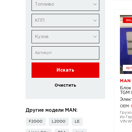
Топливо
КПП
ак
Кузов
арт
Искать
MAN 
Очистить
Блок
TGM 
Элек
OEM:
Другие модели MAN:
Грузо
Из Ге
F2000
L2000
LE
VIN: