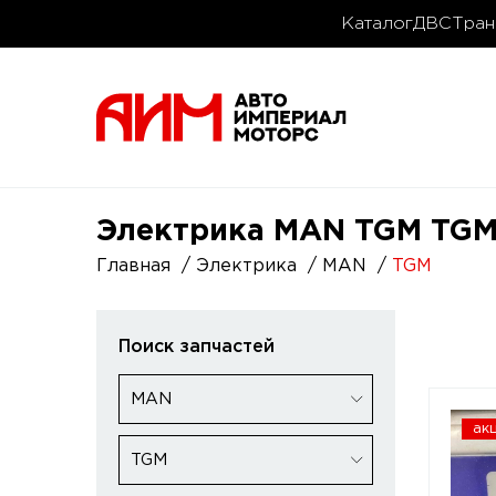
Каталог
ДВС
Тран
Электрика MAN TGM TGM 
Главная
Электрика
MAN
TGM
Поиск запчастей
MAN
ак
TGM