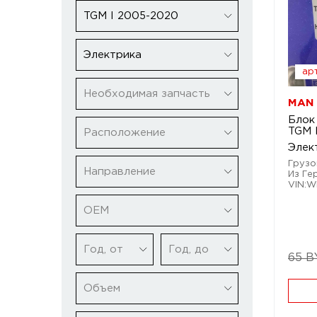
TGM I 2005-2020
Электрика
арт
Необходимая запчасть
MAN 
Блок
TGM 
Расположение
Элек
Грузо
Направление
Из Ге
VIN:
ОЕМ
Год, от
Год, до
65 B
Объем