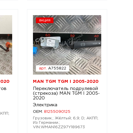
акция
арт.
A755822
2020
MAN TGM TGM I 2005-2020
тов
Переключатель подрулевой
(стрекоза) MAN TGM I 2005-
2020
Электрика
OEM:
81255090125
АКПП;
Грузовик.; Жёлтый; 6,9; D; АКПП;
Из Германии.;
VIN:WMAN16ZZ97Y189673